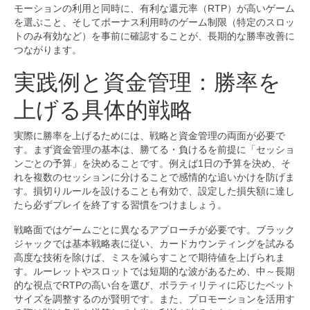
モーションの利用と同時に、有利な還元率（RTP）が高いゲーム
を選ぶこと、そしてボーナス利用時のゲーム制限（特定のスロッ
トのみ有効など）を事前に確認することが、長期的な勝率改善に
つながります。
実践例と資金管理：勝率を
上げる具体的戦略
実際に勝率を上げるためには、戦略と資金管理の両面が必要で
す。まず資金管理の基本は、勝てる・負けるを前提に「セッショ
ンごとの予算」を決めることです。例えば1日の予算を決め、そ
れを複数のセッションに分けることで感情的な追いかけを防げま
す。損切りルールを設けることも有効で、設定した損失額に達し
たら必ずプレイを終了する習慣をつけましょう。
戦略面ではゲームごとに異なるアプローチが必要です。ブラック
ジャックでは基本戦略表に従い、カードカウンティングを試みる
高度な技術を除けば、ミスを減らすことで期待値を上げられま
す。ルーレットやスロットでは短期的な波があるため、中～長期
的な視点でRTPの高い台を選び、ボラティリティに応じたベット
サイズを調整するのが賢明です。また、プロモーションを活用す