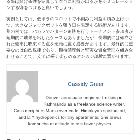
る際は賭け条件を逆算して本当に利益が出るかをシミュレーショ
ンする癖をつけると良いでしょう。
実例としては、低ボラのスロットで小刻みに利益を積み上げつ
つ、大きなジャックポットを狙う日を限定する戦術があります。
別の例では、バカラでパターン追跡を行うトーナメント参加者が
短期的に成果を出したケースもありましたが、長期的には確立さ
れた確率に収束する点を念頭に置く必要があります。最終的に重
要なのは自己規律であり、期待値理解と堅実な資金管理を組み合
わせることで、
安全に長く楽しめるオンカジ体験
に繋がります。
Cassidy Greer
Denver aerospace engineer trekking in
Kathmandu as a freelance science writer.
Cass deciphers Mars-rover code, Himalayan spiritual art,
and DIY hydroponics for tiny apartments. She brews
kombucha at altitude to test flavor physics.