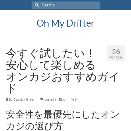
Search
for:
Oh My Drifter
今すぐ試したい！
26
JAN 2026
安心して楽しめる
オンカジおすすめガイ
ド
by
Cassidy Greer
|
posted in:
Blog
|
0
安全性を最優先にしたオン
カジの選び方