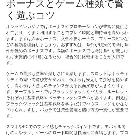
ボーナスとゲーム種類で賢
く遊ぶコツ
オンラインカジノではボーナスやプロモーションが豊富に提供さ
れており、うまく利用することでプレイ時間と期待値を高められ
ます。まずは入金ボーナス、入金不要ボーナス、フリースピンな
どの種類を理解しましょう。
おすすめ
は、条件が現実的で賭け条
件が低めのボーナスです。高額のボーナスでも賭け条件が厳しけ
れば実質的に不利になるため、総合的に比較することが大切で
す。
ゲームの選択も勝率や楽しさに直結します。スロットはボラティ
リティの違いで遊び方が変わり、低ボラは安定して少額を得やす
く、高ボラは大勝ちのチャンスがある反面変動が大きくなりま
す。テーブルゲームではブラックジャックやバカラ、ルーレット
それぞれに基本戦略やベッティングシステムがあります。例えば
ブラックジャックは基本戦略を学ぶだけでハウスエッジをかなり
下げられますし、バカラでは資金管理と賭け方の一貫性が重要で
す。
スマホやPCでのプレイ感もチェックポイントです。モバイル向
けのUIやラグ、ゲームのロード時間は快適性に直結します。プロ