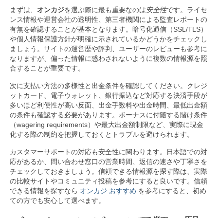
まずは、
オンカジ
を選ぶ際に最も重要なのは
安全性
です。ライセ
ンス情報や運営会社の透明性、第三者機関による監査レポートの
有無を確認することが基本となります。暗号化通信（SSL/TLS）
や個人情報保護方針が明確に示されているかどうかをチェックし
ましょう。サイトの運営歴や評判、ユーザーのレビューも参考に
なりますが、偏った情報に惑わされないように複数の情報源を照
合することが重要です。
次に支払い方法の多様性と出金条件を確認してください。クレジ
ットカード、電子ウォレット、銀行振込など対応する決済手段が
多いほど利便性が高い反面、出金手数料や出金時間、最低出金額
の条件も確認する必要があります。ボーナスに付随する賭け条件
（wagering requirements）や最大出金額制限など、実際に現金
化する際の制約を把握しておくとトラブルを避けられます。
カスタマーサポートの対応も安全性に関わります。日本語での対
応があるか、問い合わせ窓口の営業時間、返信の速さや丁寧さを
チェックしておきましょう。信頼できる情報源を探す際は、実際
の比較サイトやコミュニティ投稿を参考にすると良いです。信頼
できる情報を探すなら
オンカジ おすすめ
を参考にすると、初め
ての方でも安心して選べます。