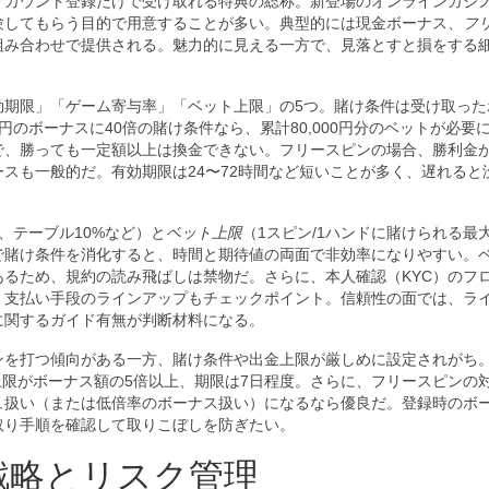
アカウント登録だけで受け取れる特典の総称。新登場のオンラインカジ
験してもらう目的で用意することが多い。典型的には現金ボーナス、
フ
組み合わせで提供される。魅力的に見える一方で、見落とすと損をする
効期限」「ゲーム寄与率」「ベット上限」の5つ。賭け条件は受け取った
円のボーナスに40倍の賭け条件なら、累計80,000円分のベットが必要
で、勝っても一定額以上は換金できない。フリースピンの場合、勝利金
スも一般的だ。有効期限は24〜72時間など短いことが多く、遅れると
%、テーブル10%など）と
ベット上限
（1スピン/1ハンドに賭けられる最
で賭け条件を消化すると、時間と期待値の両面で非効率になりやすい。
るため、規約の読み飛ばしは禁物だ。さらに、本人確認（KYC）のフ
、支払い手段のラインアップもチェックポイント。信頼性の面では、ラ
に関するガイド有無が判断材料になる。
ンを打つ傾向がある一方、賭け条件や出金上限が厳しめに設定されがち
金上限がボーナス額の5倍以上、期限は7日程度。さらに、フリースピンの
ュ扱い（または低倍率のボーナス扱い）になるなら優良だ。登録時のボ
取り手順を確認して取りこぼしを防ぎたい。
戦略とリスク管理