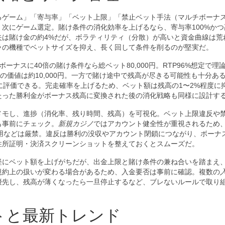
るゲーム」「寄与率」「ベット上限」「禁止ベット手法（マルチボーナ
次にゲーム選定。賭け条件の消化効率を上げるなら、寄与率100%かつ高
損失は賭け金の約4%だが、ボラティリティ（分散）が高いと資金曲線は荒
ラの機種でベットサイズを抑え、長く回して条件を削るのが堅実だ。
ーナスに40倍の賭け条件なら総ベット80,000円。RTP96%想定で理
場合の価値は約10,000円。一方で賭け途中で残高が尽きる可能性も十分あ
に評価できる。完走確率を上げるため、ベット額は残高の1〜2%程度に
たった勝利金がボーナス残高に変換された後の消化戦略も同様に設計す
メモし、進捗（消化率、残り時間、残高）を可視化。ベット上限違反や
も事前にチェック。
新規カジノ
ではアカウント健全性が重視されるため
段使用などは厳禁。違反は勝利の没収やアカウント閉鎖につながり、ボーナ
住所証明・決済スクリーンショットを整えておくとスムーズだ。
軽にベット額を上げがちだが、出金上限と賭け条件の兼ね合いを踏まえ
規約上の扱いが変わる場合があるため、入金要否は事前に確認。複数の
優先し、残高が薄くなったら一旦停止するなど、ブレないルールで取り
トと最新トレンド