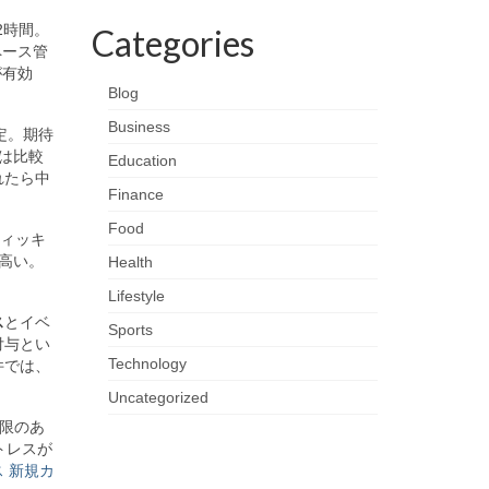
2時間。
Categories
ペース管
が有効
Blog
Business
定。期待
件は比較
Education
れたら中
Finance
Food
ティッキ
高い。
Health
Lifestyle
ス
とイベ
Sports
付与とい
Technology
件では、
Uncategorized
制限のあ
トレスが
 新規カ