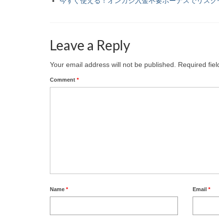
今すぐ使える！オンカジ入金不要ボーナスでリスク
Leave a Reply
Your email address will not be published.
Required fie
Comment
*
Name
*
Email
*