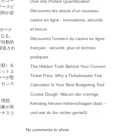
ノがユー
Dive into Protein Quantification
リースピ
Découvrez les atouts d’un nouveau
細則が必
casino en ligne : innovations, sécurité
et bonus
ボーナ
になる。
Découvrez l’univers du casino en ligne
が自動的
français : sécurité, jeux et bonnes
没収され
pratiques
大額）を
The Hidden Truth Behind Your Concert
ベット上
Ticket Price: Why a Ticketmaster Fee
ローが堅
イセンス
Calculator Is Your Best Budgeting Tool
Cookie Dough: Warum der cremige
。理想
Keksteig Herzen höherschlagen lässt –
対象が高
und wie du ihn sicher genießt
ーナスコ
No comments to show.