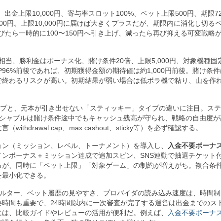
、出金上限10,000円、寄与率スロット100%、ベット上限500円、期限7
2,400円。上限10,000円に届けば大きくプラスだが、期限内に消化し切る
伸びたら一時的に100〜150円へ引き上げ、減ったら再び抑える可変戦略
円相当、勝利金はボーナス化、賭け条件20倍、上限5,000円、対象機種固
P96%前後であれば、初期獲得金額の期待値は約1,000円前後。賭け条
で終わるリスクが高い。初期結果が弱い場合は低ボラ機で粘り、山を作
イプと、元本が引き出せない「スティッキー」タイプの違いに注目。ス
ッシャブルは賭け条件途中でもキャッシュ残高が守られ、戦略の自由度が
drawal cap、max cashout、sticky等）を必ず確認する。
ョン（ミッション、レベル、トーナメント）を導入し、
入金不要ボーナ
ンボーナス＋ミッション達成で追加スピン、SNS連動で抽選チケット
るが、同時に「ベット上限」「対象ゲーム」の制約が増えがち。複合条
を最小化できる。
フィルター、ベット履歴の見やすさ、プロバイダの読み込み速度は、時間
時間も重要で、24時間以内に一次審査が完了する運営は出金までのス
には、比較ガイドやレビューの活用が便利だ。例えば、
入金不要ボーナス