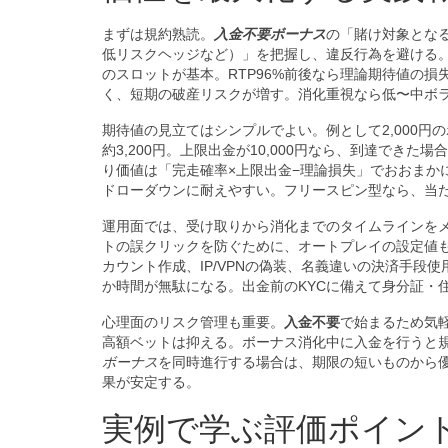
まずは規約熟読。
入金不要ボーナス
の「賭け対象とな
低リスクヘッジなど）」を把握し、違反行為を避ける。
のスロットが基本。RTP96%前後なら理論期待値の
く、短期の破産リスクが増す。消化重視なら低〜中ボ
期待値の見立てはシンプルでよい。例として2,000円のボ
約3,200円。上限出金が10,000円なら、到達できた
り価値は「完走確率×上限出金−理論損失」でおおまか
ドローダウンに耐えやすい。フリースピン型なら、当
運用面では、受け取りから消化までのタイムラインを
トの誤クリックを防ぐために、オートプレイの設定値
カウント作成、IP/VPNの偽装、名義違いの決済手
か時間が無駄になる。出金前のKYCに備えて身分証・
心理面のリスク管理も重要。
入金不要
で始まるため気
高額ベットは抑える。ボーナス消化中に入金を行うと
ボーナス
を同時進行する場合は、期限の短いものから
果が安定する。
実例で学ぶ評価ポイン