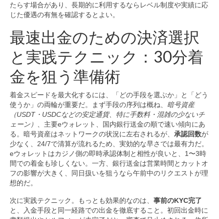
たらす場合があり、長期的に利用するならレベル制度や実績に応
じた優遇の有無を確認するとよい。
最速出金のための決済選択
と実践テクニック：30分着
金を狙う準備術
着金スピードを最大化するには、「どの手段を選ぶか」と「どう
使うか」の両輪が重要だ。まず手段の序列は概ね、
暗号資産
（USDT・USDCなどの安定通貨、特に手数料・混雑の少ないチ
ェーン）
、主要eウォレット、国内銀行送金の順で速い傾向にあ
る。暗号資産はネットワークの状況に左右されるが、
承認回数
が
少なく、24/7で清算が流れるため、実効的な早さでは最有力だ。
eウォレットはカジノ側の即時承認体制と相性が良いと、1〜3時
間での着金も珍しくない。一方、銀行送金は営業時間とカットオ
フの影響が大きく、同日扱いを狙うなら午前中のリクエストが理
想的だ。
次に実践テクニック。もっとも効果的なのは、
事前のKYC完了
と、入金手段と同一経路での出金を徹底すること。初回出金時に