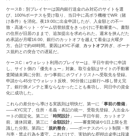
ケースB：別プレイヤーは国内銀行送金のみ対応のサイトを選
び、100%ボーナスを受け取り、当日中に高ボラ機種でWR（賭
け条件）を消化。夜19:00に出金申請したが、入金額との不一
致・高速ベット・ゲーム切替頻度をきっかけに手動審査へ。書類
の住所が旧居のままで、追加提出を求められた。週末を挟んだた
め承認が月曜16:00、銀行のカットオフを越えて着金は火曜夕
方。合計で約48時間。要因は
KYC不備
、
カットオフ
跨ぎ、ボーナ
ス規約との突合での遅延だ。
ケースC：eウォレット利用のプレイヤーは、平日午前中に申請
し、サイト側の「優先キュー」対象。取引金額はサイトの手動審
査閾値未満に分割、かつ事前に
ホワイトリスト
へ受取先を登録。
申請から45分でウォレット反映、90分後には銀行へ移し替え完
了。銀行側メンテと重ならなかったことも奏功し、同日中の資金
化に成功した。
これらの差分から導ける実践則は明快だ。第一に「
事前の整備
」
——KYC完了、住所・名義・表記の統一、受取先登録、入出金ル
ートの固定化。第二に「
時間設計
」——平日午前、カットオフ
前、連休回避。第三に「
金額設計
」——審査閾値や1日上限を意
識した分割。第四に「
規約整合
」——ボーナスのベット制限・寄
与率・禁止行為を遵守。これだけで、実効的な
即時出金
率は段違