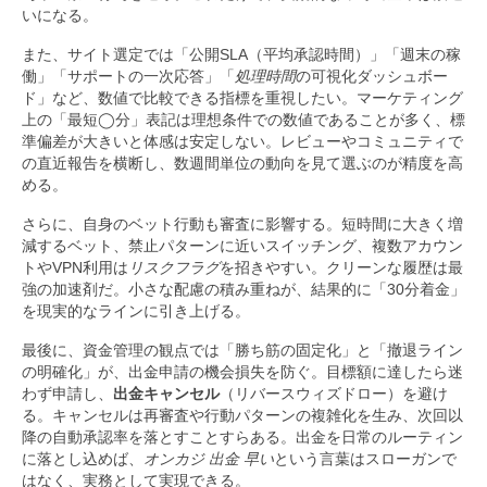
いになる。
また、サイト選定では「公開SLA（平均承認時間）」「週末の稼
働」「サポートの一次応答」「
処理時間
の可視化ダッシュボー
ド」など、数値で比較できる指標を重視したい。マーケティング
上の「最短◯分」表記は理想条件での数値であることが多く、標
準偏差が大きいと体感は安定しない。レビューやコミュニティで
の直近報告を横断し、数週間単位の動向を見て選ぶのが精度を高
める。
さらに、自身のベット行動も審査に影響する。短時間に大きく増
減するベット、禁止パターンに近いスイッチング、複数アカウン
トやVPN利用は
リスクフラグ
を招きやすい。クリーンな履歴は最
強の加速剤だ。小さな配慮の積み重ねが、結果的に「30分着金」
を現実的なラインに引き上げる。
最後に、資金管理の観点では「勝ち筋の固定化」と「撤退ライン
の明確化」が、出金申請の機会損失を防ぐ。目標額に達したら迷
わず申請し、
出金キャンセル
（リバースウィズドロー）を避け
る。キャンセルは再審査や行動パターンの複雑化を生み、次回以
降の自動承認率を落とすことすらある。出金を日常のルーティン
に落とし込めば、
オンカジ 出金 早い
という言葉はスローガンで
はなく、実務として実現できる。