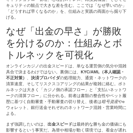
キュリティの観点で大きな差を生む。ここでは「なぜ早いのか」
「どうすれば早くなるのか」を、仕組みと実践の両面から掘り下
げる。
なぜ「出金の早さ」が勝敗
を分けるのか：仕組みとボ
トルネックを可視化
オンラインカジノの出金スピードは、単なる運営側の気分や混雑
具合で決まるわけではない。裏側には、
KYC/AML（本人確認・
不正対策）
、
決済プロバイダ
の処理能力、通貨・ネットワークの
清算速度、そしてリスクスコアリングの結果が複雑に絡む。ボト
ルネックは大きく「カジノ側の承認フロー」と「支払いネットワ
ークの清算フロー」に分かれる。前者は書類の整合性やベット履
歴に基づく自動審査・手動審査の切り替え、後者は
暗号資産
やe
ウォレット、銀行送金それぞれのネットワーク混雑・営業時間に
よる。
まず強調したいのは、
出金スピード
は最終的な勝ち金の価値にも
影響するという事実だ。為替や相場が動く環境では、着金が遅れ