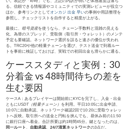
い。表記が「即時」でも、上記の内訳が弱いと体感速度は落ち
る。信頼できる情報源やコミュニティでの実測レビューが役立つ
ほか、参考リンクとして
オンカジ 出金 早い
の事例や用語整理を
参照し、チェックリストを自作すると精度が上がる。
最後に、
暗号資産
を使うなら、チェーン手数料と混雑の見える
化、為替のスプレッド、受取側（取引所・ウォレット）のメンテ
予定も要確認。ネットワーク選択を誤ると速さの優位が失われ
る。TRC20や他の軽量チェーンを選び、テスト送金で到着ルー
トを事前に検証しておけば、実戦での初回出金も滑らかに通る。
ケーススタディと実例：30
分着金 vs 48時間待ちの差を
生む要因
ケースA：あるプレイヤーは開始前にKYCを完了し、入金・出金
ともに
USDT（軽量チェーン）
を利用。平日10:05に出金申請、
10:07に自動承認、ネットワーク確認2回で10:20に受取ウォレッ
トへ反映。取引所への送金と円転を挟んでも、昼休み前の11:50
に銀行口座へ着金。合計所要は約1時間45分。鍵となったのは、
同一ルート
、
自動承認
、
24/7清算ネットワーク
の3点だ。