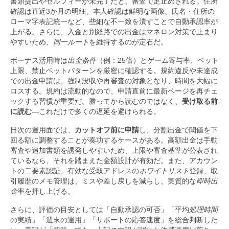
書類提出やセルフィーが未完了だと、審査で足止めされる。住所
確認は直近3か月の明細、本人確認は鮮明な画像、氏名・住所の
ローマ字表記統一など、些細な不一致を潰すことで自動承認率が
上がる。さらに、入金と別経路での出金はマネロン対策で止まり
やすいため、
同一ルート
を維持するのが定石だ。
ボーナス活用時は
出金条件
（例：25倍）とゲーム寄与率、ベット
上限、禁止ベットパターンを厳密に確認する。規約違反や未達成
での出金申請は、強制没収や再審査の対象となり、時間を大幅に
ロスする。規約は流動的なので、申請直前に最新ページを再チェ
ックする習慣が重要だ。勝ってから読むのではなく、
受け取る前
に読む
—これだけで多くの遅延を避けられる。
日次の運用面では、
カットオフ前に申請
し、分割出金で閾値を下
回る額に調整することが奏功するケースがある。高額出金は手動
審査や追加書類を誘発しやすいため、上限や審査基準が公表され
ているなら、それを踏まえた金額設計が有効だ。また、アカウン
トの二要素認証、有効な受取アドレスの
ホワイトリスト
登録、取
引履歴のメモ管理は、ミスや差し戻しを減らし、実質的な
即時出
金
率を押し上げる。
さらに、評価の目安としては「自動承認の可否」「平均
処理時間
の実績」「週末の運用」「サポートの応答速度」を総合判断した