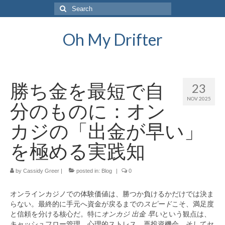
Search
for:
Oh My Drifter
勝ち金を最短で自
23
NOV 2025
分のものに：オン
カジの「出金が早い」
を極める実践知
by
Cassidy Greer
|
posted in:
Blog
|
0
オンラインカジノでの体験価値は、勝つか負けるかだけでは決ま
らない。最終的に手元へ資金が戻るまでの
スピード
こそ、満足度
と信頼を分ける核心だ。特に
オンカジ 出金 早い
という観点は、
キャッシュフロー管理、心理的ストレス、再投資機会、そしてセ