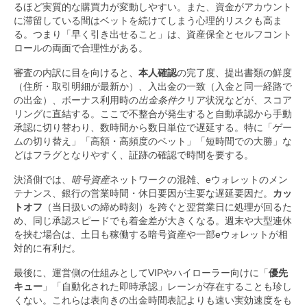
るほど実質的な購買力が変動しやすい。また、資金がアカウント
に滞留している間はベットを続けてしまう心理的リスクも高ま
る。つまり「早く引き出せること」は、資産保全とセルフコント
ロールの両面で合理性がある。
審査の内訳に目を向けると、
本人確認
の完了度、提出書類の鮮度
（住所・取引明細が最新か）、入出金の一致（入金と同一経路で
の出金）、ボーナス利用時の
出金条件
クリア状況などが、スコア
リングに直結する。ここで不整合が発生すると自動承認から手動
承認に切り替わり、数時間から数日単位で遅延する。特に「ゲー
ムの切り替え」「高額・高頻度のベット」「短時間での大勝」な
どはフラグとなりやすく、証跡の確認で時間を要する。
決済側では、
暗号資産
ネットワークの混雑、eウォレットのメン
テナンス、銀行の営業時間・休日要因が主要な遅延要因だ。
カッ
トオフ
（当日扱いの締め時刻）を跨ぐと翌営業日に処理が回るた
め、同じ承認スピードでも着金差が大きくなる。週末や大型連休
を挟む場合は、土日も稼働する暗号資産や一部eウォレットが相
対的に有利だ。
最後に、運営側の仕組みとしてVIPやハイローラー向けに「
優先
キュー
」「自動化された即時承認」レーンが存在することも珍し
くない。これらは表向きの出金時間表記よりも速い実効速度をも