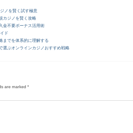
カジノを賢く試す極意
規カジノを賢く攻略
入金不要ボーナス活用術
ガイド
略までを体系的に理解する
で選ぶオンラインカジノおすすめ戦略
lds are marked
*