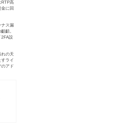
RTP高
資金に回
ーナス漏
の齟齬。
2FA設
振れの天
たすライ
ノ
のアド
-