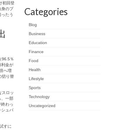
け初回登
Categories
自身のプ
切ったう
Blog
出
Business
Education
Finance
6.5％
Food
勝利金が
Health
2倍へ増
の切り替
Lifestyle
Sports
なスロッ
Technology
ら、一部
が終わっ
Uncategorized
ッシュバ
を試すに