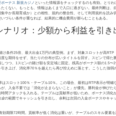
要ボーナス 新規カジノ
といった情報源をチェックするのも有効。とりわ
したくない。もっとも、情報はあくまで入口に過ぎない。最終判断は、
期集中か長期育成か）との相性、規約の整合性、そして利用規約を読み
使いづらい条件が重なれば、結果的に機会費用が膨らむこともある。
シナリオ：少額から利益を引き
、賭け条件25倍、最大出金1万円の典型例。まず、対象スロットが高RTP（9
過度な期待をせず、当たりの分布が広いタイトルを回す。スピンで得た
識しつつ、1スピンの賭け額を安定域に固定。残高がボーナス額の1.5〜
引き上げ、消化率70％を越えたら再び控えめに落とす。こうした強弱
献率はスロット100％・テーブル10％。この場合、最初はRTP表示が明確
るが、入金不要では「消化が止まらないこと」が優先。勝利金が伸びた
短時間アタックを入れる。テーブルは貢献率が低いため、ボーナス消化
出金
の範囲でキャッシュを引き出し、余剰は次回の入金ボーナスやキャ
、有効期限72時間。貢献率が低く消化は重いが、テーブルのスキル要素