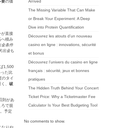
不要
の価
Arrived
The Missing Variable That Can Make
or Break Your Experiment: A Deep
Dive into Protein Quantification
ーが直接
Découvrez les atouts d’un nouveau
高へ積み
casino en ligne : innovations, sécurité
出金条件
大出金
も
et bonus
Découvrez l’univers du casino en ligne
,500
français : sécurité, jeux et bonnes
いった比
度のタイ
pratiques
重く、
破
The Hidden Truth Behind Your Concert
Ticket Price: Why a Ticketmaster Fee
罰則があ
Calculator Is Your Best Budgeting Tool
ころで規
ち。予定
No comments to show.
になりや