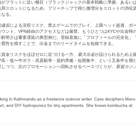
がフラットに近い種目（ブラックジャックの基本戦略に準拠、あるいは
結局スロットになるため、フリーチップで得た微増分をスロットの消化
になる。
約違反
による没収リスク。禁止ゲームでのプレイ、上限ベット超過、ボ
ウント、VPN経由のアクセスなどは厳禁。もうひとつはKYCや出金時
鮮明さは審査遅延の典型例だ。登録直後に「プロフィールの完全化」「
一貫性を残すことで、出金までのリードタイムを短縮できる。
は資金リスクをほぼゼロに近づける一方、
最大出金
が設けられるため上
P高・低〜中ボラ・高貢献率・規約準拠・短期集中、という五条件を満
保しつつ、次のプロモーションへ回転させるペースづくりが、
新規カジ
ing in Kathmandu as a freelance science writer. Cass deciphers Mars
 art, and DIY hydroponics for tiny apartments. She brews kombucha at