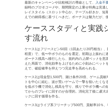
最新のキャンペーンや比較検討の導線として、
入金不
録時の
プロモコード
や、期間限定の上乗せ特典は見逃
レイスタイル（スロット中心か、テーブル好きか、短
えでの納得感に基づくべきだ。ボーナスは魅力だが、
ケーススタディと実践
す流れ
ケース1は
フリースピン
50回（1回あたり20円相当）
程度）で、低〜中ボラのものを選定。初期は上振れに
ボーナス残高へ移行したら、規約内の
上限ベット
を意
えた局面で、消化効率を上げるために小刻みにベットを
えで、破綻確率を抑えつつ完走率を高められる。
ケース2は現金型1,500円、賭け条件20倍、ゲーム貢
トを中心に組む。波が荒いゲームで一撃を狙いたくな
を低ボラ機で消化し残高を守り、残りで中ボラ機への
てからのプレイに回すのが合理的。消化完了後に
最大
ックに回す循環を作る。
ケース3はライブ系フリーチップ500円、貢献率10％