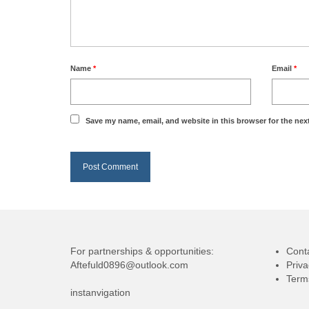
Name
*
Email
*
Save my name, email, and website in this browser for the nex
For partnerships & opportunities:
Cont
Aftefuld0896@outlook.com
Priva
Term
instanvigation