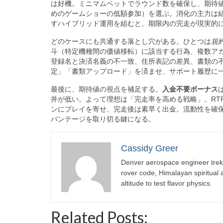
は好機。ミニマムベットでラウンド数を確保し、期待値
めのゲームショーの低額参加）を選ぶ。消化の主力は
すハイブリッド運用を組むと、期限内の完走が現実的
どのケースにも共通する落とし穴がある。ひとつは
規
斗（特定機種間の価値移転）に該当する行為、複数アカ
登録名と決済名義の不一致、住所表記の差異、書類の不
定」「書類アップロード」を済ませ、サポート履歴に
最後に、期待値の視点を補足する。
入金不要ボーナス
井が低い。よって理想は「完走率を高める戦略」。RT
ンにプレイを寄せ、完走後は素早く出金。流動性を確
バンテージを取り切る鍵になる。
Cassidy Greer
Denver aerospace engineer trekk
rover code, Himalayan spiritual
altitude to test flavor physics.
Related Posts: