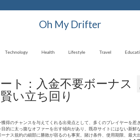
Oh My Drifter
Technology
Health
Lifestyle
Travel
Educat
ルート：入金不要ボーナス
る賢い立ち回り
ー獲得のチャンスを与えてくれる出発点として、多くのプレイヤーを惹
を目的に太っ腹なオファーを出す傾向があり、既存サイトにはない新鮮
ボーナス規約の細部に勝敗が宿るのも事実。賭け条件、使用期限、最大