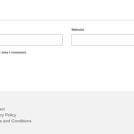
Website
t time I comment.
act
cy Policy
s and Conditions