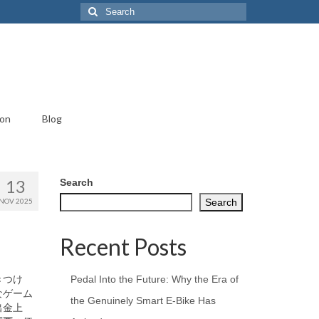
Search
for:
ion
Blog
13
Search
NOV 2025
Search
Recent Posts
きつけ
Pedal Into the Future: Why the Era of
なゲーム
the Genuinely Smart E-Bike Has
出金上