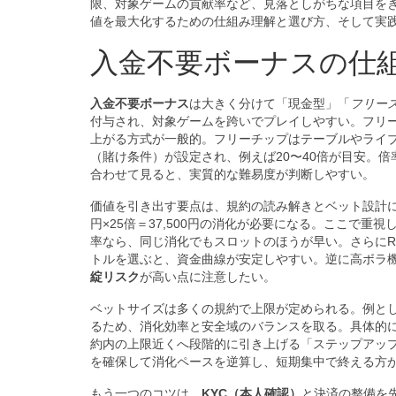
限、対象ゲームの貢献率など、見落としがちな項目を
値を最大化するための仕組み理解と選び方、そして実
入金不要ボーナスの仕
入金不要ボーナス
は大きく分けて「現金型」「
フリー
付与され、対象ゲームを跨いでプレイしやすい。フリ
上がる方式が一般的。フリーチップはテーブルやライ
（賭け条件）が設定され、例えば20〜40倍が目安。
合わせて見ると、実質的な難易度が判断しやすい。
価値を引き出す要点は、規約の読み解きとベット設計に
円×25倍＝37,500円の消化が必要になる。ここで重視
率なら、同じ消化でもスロットのほうが早い。さらにR
トルを選ぶと、資金曲線が安定しやすい。逆に高ボラ
綻リスク
が高い点に注意したい。
ベットサイズは多くの規約で上限が定められる。例とし
るため、消化効率と安全域のバランスを取る。具体的
約内の上限近くへ段階的に引き上げる「ステップアップ
を確保して消化ペースを逆算し、短期集中で終える方
もう一つのコツは、
KYC（本人確認）
と決済の整備を