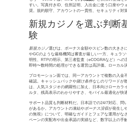
すい。写真付きID、住所証明、入出金に使う口座やウ
奨。規約順守、アカウントの一貫性、セキュリティ対
新規カジノを選ぶ判断
験
新規カジノ
選びは、ボーナス金額やスピン数の大きさ
やGCのような厳格機関は審査が厳しい一方、キュラ
明性、RTPの明示、第三者監査（eCOGRAなど）へ
即時〜数時間の処理ができる運営は高評価。ローカル
プロモーション面では、同一アカウントで複数の入金
確認。キャッシュバックや
賭け条件なし
のリワードが
は、人気スタジオの網羅性に加え、日本向けローカライ
ルタ、残高表示のわかりやすさ、モバイル最適化が快
サポート品質も判断材料だ。日本語での24/7対応、
があるか。アカウントの凍結や
ボーナス没収
が発生し
の無視）について、明確なガイドとフェアな運用がな
ペーンの実配布や出金承認の実績など、数字以上の手