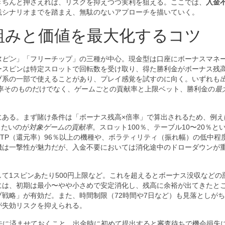
きちんと押さえれば、リスクを抑えつつ実利を狙える。ここでは、
入金
践シナリオまでを踏まえ、無駄のないアプローチを描いていく。
組みと価値を最大化するコツ
スピン
」「フリーチップ」の三種が中心。現金型は口座にボーナスマネ
ースピンは特定スロットで回転数を受け取り、得た勝利金がボーナス残
ブ系の一部で使えることがあり、プレイ感覚を試すのに向く。いずれも
倍率そのものだけでなく、ゲームごとの貢献率と上限ベット、勝利金の
最
ある。まず賭け条件は「ボーナス残高×倍率」で算出されるため、例えば1
したいのが
対象ゲームの貢献率
。スロット100％、テーブル10〜20％と
TP（還元率）96％以上の機種や、ボラティリティ（振れ幅）の低中程
機は一撃性が魅力だが、入金不要においては消化途中のドローダウンが
て1スピンあたり500円上限など。これを超えるとボーナス没収などの
には、初期は最小〜やや小さめで安定消化し、残高に余裕が出てきたと
戦略」が有効だ。また、時間制限（72時間や7日など）も見落としが
が失効リスクを抑えられる。
先に済ませておくこと。出金時に初めて提出すると審査待ちで機会損失