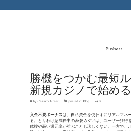
Business
勝機をつかむ最短
新規カジノで始め
by
Cassidy Greer
|
posted in:
Blog
|
0
入金不要ボーナス
は、自己資金を使わずにリアルマネ
る。とりわけ急成長中の
新規カジノ
は、ユーザー獲得
体験や高い還元率が並ぶことも珍しくない。一方で、