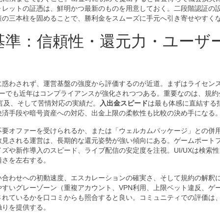
ォレットの証憑は、鮮明かつ最新のものを用意しておく。二段階認証の
策の三本柱を固めることで、勝利金をスムーズに手元へ引き寄せやすく
基準：信頼性・還元力・ユーザ
に惑わされず、運営基盤の強度から評価するのが近道。まずはライセンス
ソーでも近年はコンプライアンスが強化されつつある。重要なのは、規約
の言及、そして苦情対応の実績だ。
入出金スピード
は最も体感に直結する
決済手段や暗号資産への対応、出金上限の柔軟性も比較の決め手になる
不要オファーを受けられるか、または「ウェルカムパッケージ」との併
散見される運営は、長期的な還元姿勢が強い傾向にある。ゲームポート
ズや新作導入のスピード、ライブ配信の安定度を注視。UI/UXは検索
適さを左右する。
問い合わせへの初動速度、エスカレーションの確実さ、そして規約の解釈
やすいグレーゾーン（重複アカウント、VPN利用、上限ベット違反、ゲ
されているかを口コミからも照合すると良い。コミュニティでの評価は
触りを提供する。