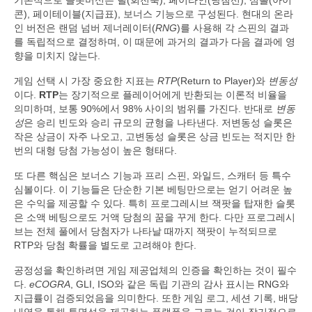
기본적으로 슬롯머신은 릴(회전축), 페이라인(당첨선), 심볼(아이
콘), 페이테이블(지급표), 보너스 기능으로 구성된다. 현대의 온라
인 버전은 랜덤 넘버 제너레이터(
RNG
)를 사용해 각 스핀의 결과
를 독립적으로 결정하며, 이 때문에 과거의 결과가 다음 결과에 영
향을 미치지 않는다.
게임 선택 시 가장 중요한 지표는
RTP
(Return to Player)와
변동성
이다.
RTP
는 장기적으로 플레이어에게 반환되는 이론적 비율을
의미하며, 보통 90%에서 98% 사이의 범위를 가진다. 반대로
변동
성
은 승리 빈도와 승리 규모의 균형을 나타낸다. 저변동성 슬롯은
작은 상금이 자주 나오고, 고변동성 슬롯은 상금 빈도는 적지만 한
번의 대형 당첨 가능성이 높은 형태다.
또 다른 핵심은 보너스 기능과 프리 스핀, 와일드, 스캐터 등 특수
심볼이다. 이 기능들은 단순한 기본 베팅만으로는 얻기 어려운 높
은 수익을 제공할 수 있다. 특히 프로그레시브 잭팟을 탑재한 슬롯
은 소액 베팅으로도 거액 당첨의 꿈을 꾸게 한다. 다만 프로그레시
브는 전체 풀에서 당첨자가 나타날 때까지 잭팟이 누적되므로
RTP와 당첨 확률을 별도로 고려해야 한다.
공정성을 확인하려면 게임 제공업체의 인증을 확인하는 것이 필수
다.
eCOGRA
, GLI, ISO와 같은 독립 기관의 감사 표시는 RNG와
지급률이 검증되었음을 의미한다. 또한 게임 로그, 세션 기록, 배당