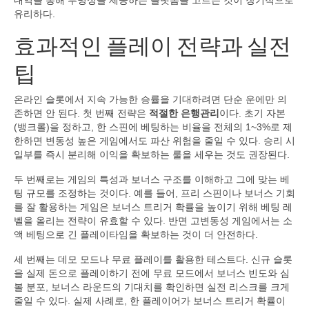
내역을 통해 투명성을 제공하는 플랫폼을 고르는 것이 장기적으로
유리하다.
효과적인 플레이 전략과 실전
팁
온라인 슬롯에서 지속 가능한 승률을 기대하려면 단순 운에만 의
존하면 안 된다. 첫 번째 전략은
적절한 은행관리
이다. 초기 자본
(뱅크롤)을 정하고, 한 스핀에 베팅하는 비율을 전체의 1~3%로 제
한하면 변동성 높은 게임에서도 파산 위험을 줄일 수 있다. 승리 시
일부를 즉시 분리해 이익을 확보하는 룰을 세우는 것도 권장된다.
두 번째로는 게임의 특성과 보너스 구조를 이해하고 그에 맞는 베
팅 규모를 조정하는 것이다. 예를 들어, 프리 스핀이나 보너스 기회
를 잘 활용하는 게임은 보너스 트리거 확률을 높이기 위해 베팅 레
벨을 올리는 전략이 유효할 수 있다. 반면 고변동성 게임에서는 소
액 베팅으로 긴 플레이타임을 확보하는 것이 더 안전하다.
세 번째는 데모 모드나 무료 플레이를 활용한 테스트다. 신규 슬롯
을 실제 돈으로 플레이하기 전에 무료 모드에서 보너스 빈도와 심
볼 분포, 보너스 라운드의 기대치를 확인하면 실전 리스크를 크게
줄일 수 있다. 실제 사례로, 한 플레이어가 보너스 트리거 확률이