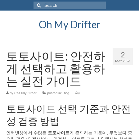
Search
for:
Oh My Drifter
토토사이트: 안전하
2
MAY 2026
게 선택하고 활용하
는 실전 가이드
by
Cassidy Greer
|
posted in:
Blog
|
0
토토사이트 선택 기준과 안전
성 검증 방법
인터넷상에서 수많은
토토사이트
가 존재하는 가운데, 무엇보다 중