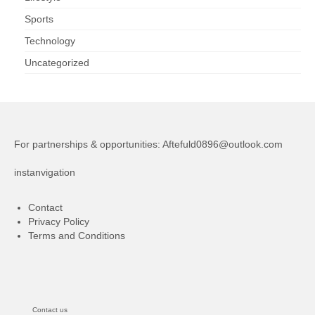
Sports
Technology
Uncategorized
For partnerships & opportunities:
Aftefuld0896@outlook.com
instanvigation
Contact
Privacy Policy
Terms and Conditions
Contact us