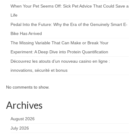
When Your Pet Seems Off: Sick Pet Advice That Could Save a
Life
Pedal Into the Future: Why the Era of the Genuinely Smart E-
Bike Has Arrived
The Missing Variable That Can Make or Break Your
Experiment: A Deep Dive into Protein Quantification
Découvrez les atouts d’un nouveau casino en ligne :
innovations, sécurité et bonus
No comments to show.
Archives
August 2026
July 2026