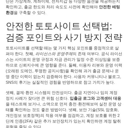
단은 가상계좌, 계좌이체, 전자지갑 등 다양한 옵션을 제공하는지
확인하고, 출금 한도와 처리 속도도 사전에 확인해야
안전한 배팅
환경
을 구축할 수 있다.
안전한 토토사이트 선택법:
검증 포인트와 사기 방지 전략
토토사이트를 선택할 때는 몇 가지 핵심 포인트를 중점적으로 살
펴야 한다. 첫째,
라이선스와 운영주체
의 존재 여부다. 공식 라이선
스는 사이트의 운영 규정과 자금 관리가 일정 수준 이상임을 보증
하므로 신뢰지수에 큰 영향을 준다. 둘째, 이용자 리뷰와 운영 이력
(오래된 도메인, 투명한 공지사항)을 확인해 과거 출금 문제나 운
영 중단 이력이 없는지 검증해야 한다. 사용자 커뮤니티나 블로그,
SNS의 후기는 실질적인 경험을 반영하므로 참고 가치가 높다.
셋째, 결제·환전 시스템의 안전성이다. 출금 지연이나 임의 계정
정지 사례가 잦다면 큰 위험 신호다.
입출금 로그와 고객센터 대응
을 테스트해 보거나, 소액으로 먼저 충전·환전해보며 실전 운영 상
태를 확인하는 것도 좋은 방법이다. 넷째, 보안 기술(SSL 암호화,
개인정보 보호정책)의 적용 여부를 점검하고, 계정 보호를 위한 2
단계 인증(2FA) 같은 추가 보안장치가 있는지 확인하면 계정 탈취
위험을 줄일 수 있다.