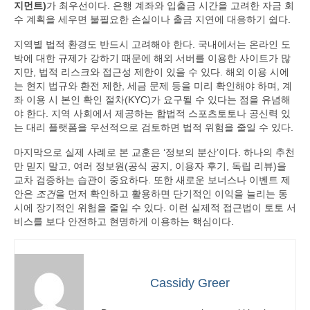
지먼트)
가 최우선이다. 은행 계좌와 입출금 시간을 고려한 자금 회
수 계획을 세우면 불필요한 손실이나 출금 지연에 대응하기 쉽다.
지역별 법적 환경도 반드시 고려해야 한다. 국내에서는 온라인 도
박에 대한 규제가 강하기 때문에 해외 서버를 이용한 사이트가 많
지만, 법적 리스크와 접근성 제한이 있을 수 있다. 해외 이용 시에
는 현지 법규와 환전 제한, 세금 문제 등을 미리 확인해야 하며, 계
좌 이용 시 본인 확인 절차(KYC)가 요구될 수 있다는 점을 유념해
야 한다. 지역 사회에서 제공하는 합법적 스포츠토토나 공신력 있
는 대리 플랫폼을 우선적으로 검토하면 법적 위험을 줄일 수 있다.
마지막으로 실제 사례로 본 교훈은 ‘정보의 분산’이다. 하나의 추천
만 믿지 말고, 여러 정보원(공식 공지, 이용자 후기, 독립 리뷰)을
교차 검증하는 습관이 중요하다. 또한 새로운 보너스나 이벤트 제
안은
조건
을 먼저 확인하고 활용하면 단기적인 이익을 늘리는 동
시에 장기적인 위험을 줄일 수 있다. 이런 실제적 접근법이 토토 서
비스를 보다 안전하고 현명하게 이용하는 핵심이다.
Cassidy Greer