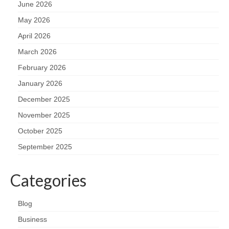
June 2026
May 2026
April 2026
March 2026
February 2026
January 2026
December 2025
November 2025
October 2025
September 2025
Categories
Blog
Business