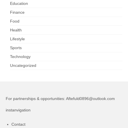
Education
Finance
Food
Health
Lifestyle
Sports
Technology
Uncategorized
For partnerships & opportunities:
Aftefuld0896@outlook.com
instanvigation
Contact