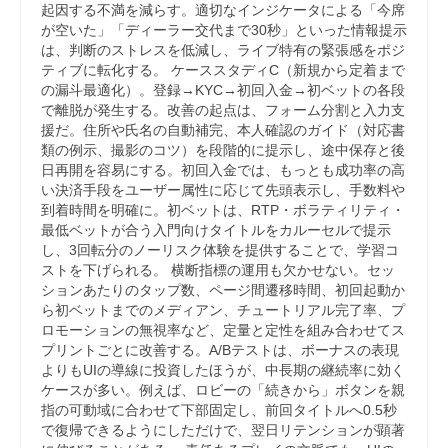
起因する不満を減らす。適切なインジケータによる「今席
が空いた」「ディーラー交代まで30秒」といった情報提示
は、判断のストレスを低減し、ライブ特有の緊張感をポジ
ティブに転化する。 ケーススタディC（新規から定着まで
の漏斗最適化）。登録→KYC→初回入金→初ベットの各段
で離脱が発生する。改善の起点は、フォーム分割と入力支
援だ。住所や氏名の自動補完、本人確認のガイド（対応書
類の例示、撮影のコツ）を段階的に提示し、途中保存と後
日再開を容易にする。初回入金では、もっとも成功率の高
い決済手段をユーザー属性に応じて先頭表示し、手数料や
到着時間を明確に。初ベットは、RTP・ボラティリティ・
最低ベットが合う入門向けタイトルをカルーセルで提示
し、3回転分のノーリスク体験を提供することで、学習コ
ストを下げられる。 横断指標の運用も欠かせない。セッ
ションあたりのタップ数、ページ間遷移時間、初回起動か
ら初ベットまでのメディアン、チュートリアル完了率、プ
ロモーションの無視率など、定量と定性を組み合わせてス
プリントごとに改善する。A/Bテストは、ボーナスの表現
よりもUIの導線に投資したほうが、中長期の継続率に効く
ケースが多い。例えば、ロビーの「続きから」ボタンを親
指の可動域に合わせて下部固定し、前回タイトルへ0.5秒
で復帰できるようにしただけで、翌日リテンションが顕著