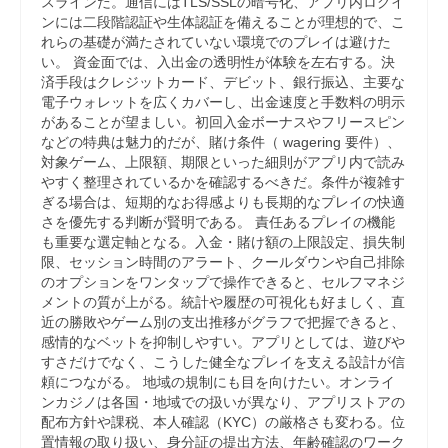
スラインだ。通信にはTLS/SSLの暗号化、アプリ内ログイ
ンには二段階認証や生体認証を備えることが理想的で、こ
れらの基礎が満たされていない環境でのプレイは避けた
い。 資金面では、入出金の透明性が体験を左右する。決
済手段はクレジットカード、デビット、銀行振込、主要な
電子ウォレットを広くカバーし、出金速度と手数料の明示
があることが望ましい。初回入金ボーナスやフリースピン
などの特典は魅力的だが、賭け条件（ wagering 要件）、
対象ゲーム、上限額、期限といった細則がアプリ内で読み
やすく整理されているかを確認するべきだ。条件が複雑す
ぎる場合は、短期的なお得感よりも長期的なプレイの快適
さを優先する判断が賢明である。 責任あるプレイの機能
も重要な選定軸となる。入金・賭け額の上限設定、損失制
限、セッション時間のアラート、クールダウンや自己排除
のオプションをワンタップで操作できると、セルフマネジ
メントの質が上がる。統計や履歴の可視化も好ましく、直
近の勝敗やゲーム別の支出推移がグラフで把握できると、
感情的なベットを抑制しやすい。アプリとしては、遊びや
すさだけでなく、こうした健全なプレイを支える設計が信
頼につながる。 地域の規制にも目を向けたい。オンライ
ンカジノは各国・地域での扱いが異なり、アプリストアの
配布方針や課税、本人確認（KYC）の厳格さも変わる。位
置情報の取り扱い、身分証の提出方法、年齢確認のワーク