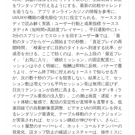
をワンタップで行えるようにする。最新の比較やトレンド
を追うなら、アプリ オンラインカジノの情報を参考に、
UI/UXや機能の優先順位づけに役立てられる。 ケーススタ
ディで読み解く実践：ユーザー行動と成果指標 ケースス
タディA（短時間×高頻度プレイヤー）。平日通勤中に1～
3分のスプリントでスロットを回すユーザー像では、「最
初のタップからゲーム開始までの秒数」「直近プレイの再
開時間」「検索せずに目的のタイトルへ到達する比率」が
成否を分ける。ここで効くのは、ホーム上段の「最近プレ
イ」「お気に入り」「継続ミッション」の固定配置だ。ミ
ッションは小さく明確に、報酬は即時に反映。バナーで覆
うより、ゲーム終了時に控えめなトーストで知らせる方
が、次の数十秒のプレイを阻害しない。結果として、セッ
ション数は増えつつも平均セッション長は無理に延びず、
日次リテンションが自然に高まる。 ケーススタディB（ラ
イブテーブル重視の没入型）。この層は画質・遅延・チャ
ット体験に敏感で、配信の安定性が直帰率を直撃する。低
速回線での自動解像度調整、ビデオとUIの同期ズレを抑え
るレンダリング最適化、テーブル移動のクイックジョイン
が実装されれば、セッション継続が伸びやすい。さらに、
ベット履歴のオーバーレイ、ホット・コールドナンバーの
視覚化、誤タップ防止の確認ジェスチャーは、操作ミスに