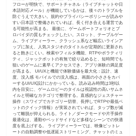
フローが明快で、サポートチャネル（ライブチャットや日
本語対応メール）が機能しているかは、後々のトラブルを
防ぐうえで大きい。規約やプライバシーポリシーが読みや
すい日本語で整備されていれば、長く付き合える運営であ
る可能性が高まる。 最後に、ゲームポートフォリオとプ
ロバイダの質もチェックしたい。スロット、テーブルゲー
ム、ライブディーラー、クラッシュ系など幅広いラインア
ップに加え、人気スタジオのタイトルが定期的に更新され
ると飽きにくい。検索やフィルタ機能、RTPやボラティリ
ティ、ジャックポットの有無で絞り込めると、短時間でも
狙いのゲームに素早くアクセスでき、アプリ体験の満足度
が高まる。 UI/UXと機能で体験価値を最大化：設計、速
度、没入感 モバイルでの没入感は、画面の小ささをカバ
ーするUI/UX設計にかかっている。読み込み時間は3秒以
内を目安に、ゲームロビーのタイルは視認性の高いサムネ
イルと明確なカテゴリで整理する。直感的なジェスチャー
操作（スワイプでカテゴリー切替、長押しでRTPや最低ベ
ットのクイック情報）が実装されていれば、タップ数が減
って離脱が抑えられる。ライト／ダークモードや片手操作
最適化は、通勤やベッドサイドなど多様なシーンでの快適
度を底上げする。 ライブディーラーでは、映像ビットレ
ートの自動調整や低遅延ストリーミング、チャットのミュ