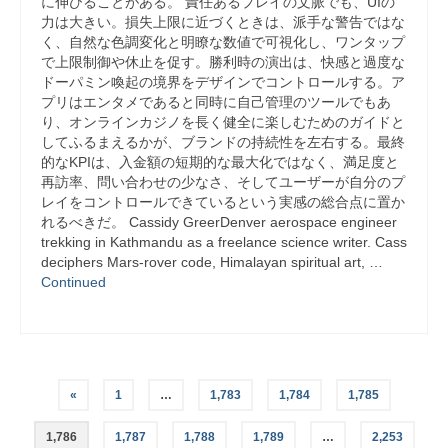
に伸びることがある。 責任あるプレイの文脈でも、UIの
力は大きい。損失上限に近づくときは、派手な警告ではな
く、自然な色調変化と明瞭な数値で可視化し、ワンタップ
で上限制御や休止を促す。勝利時の演出は、快感と過度な
ドーパミン喚起の境界をデザインでコントロールする。ア
プリはエンタメであると同時に自己管理のツールでもあ
り、オンラインカジノを長く健全に楽しむためのガイドと
してふるまえるかが、ブランドの持続性を左右する。最終
的なKPIは、入金額の短期的な最大化ではなく、満足度と
再訪率、問い合わせの少なさ、そしてユーザーが自分のプ
レイをコントロールできているという実感の総合点に置か
れるべきだ。 Cassidy GreerDenver aerospace engineer
trekking in Kathmandu as a freelance science writer. Cass
deciphers Mars-rover code, Himalayan spiritual art, …
Continued
Posts
«
1
…
1,783
1,784
1,785
pagination
1,786
1,787
1,788
1,789
…
2,253