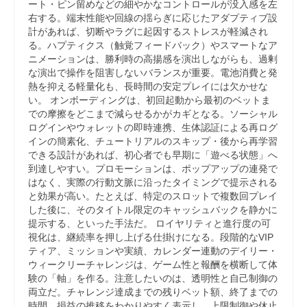
ート・ピン留めなどの細やかなコントロールが没入感を左
右する。端末性能や回線の揺らぎに応じたアダプティブ設
計があれば、切断やラグに起因するストレスが軽減され
る。ハプティクス（触覚フィードバック）やスマートなア
ニメーションは、勝利時の高揚感を演出しながらも、過剰
な演出で操作を阻害しないバランスが重要。電池消費と発
熱を抑える軽量化も、長時間の安定プレイには欠かせな
い。 オンボーディングは、初回起動から最初のベットま
での摩擦をどこまで減らせるかがカギとなる。ソーシャル
ログインやウォレットの即時連携、生体認証による再ログ
インの簡素化、チュートリアルのスキップ・後から再学習
できる設計があれば、初心者でも早期に「遊べる状態」へ
到達しやすい。プロモーションは、ポップアップの連発で
はなく、実際の行動文脈に沿ったタイミングで提示される
と効果が高い。たとえば、特定のスロットで複数回プレイ
した後に、そのタイトル限定のキャッシュバックを静かに
提示する、といった手法だ。 ロイヤリティと進行度の可
視化は、継続率を押し上げる仕掛けになる。段階的なVIP
ティア、ミッションや実績、カレンダー連動のデイリー・
ウィークリーチャレンジは、ゲーム性と報酬を横断して体
験の「軸」を作る。注意したいのは、透明性と自己制御の
両立だ。チャレンジ達成までの残りベット額、終了までの
時間、損益の推移をわかりやすく表示し、上限制御や休止