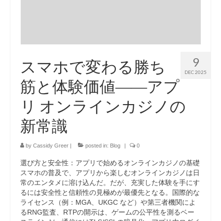
9
スマホで変わる勝ち
DEC 2025
筋と体験価値――アプ
リ オンラインカジノの
新常識
by
Cassidy Greer
|
posted in:
Blog
|
0
選び方と安全性：アプリで始めるオンラインカジノの基礎
スマホの普及で、アプリから楽しむオンラインカジノは日
常のエンタメに溶け込んだ。だが、充実した体験を手にす
るには安全性と信頼性の見極めが最優先となる。国際的な
ライセンス（例：MGA、UKGC など）や第三者機関によ
るRNG監査、RTPの開示は、ゲームの公平性を測るベー