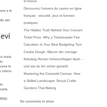
et bonus
Découvrez l’univers du casino en ligne
cere e le
français : sécurité, jeux et bonnes
llo del
pratiques
The Hidden Truth Behind Your Concert
ievi
Ticket Price: Why a Ticketmaster Fee
Calculator Is Your Best Budgeting Tool
Cookie Dough: Warum der cremige
o inizia
Keksteig Herzen höherschlagen lässt –
to
iceve le
und wie du ihn sicher genießt
 interni
Mastering the Cotswold Canvas: How
a Skilled Landscaper Stroud Crafts
to
Gardens That Belong
carte,
li RNG
No comments to show.