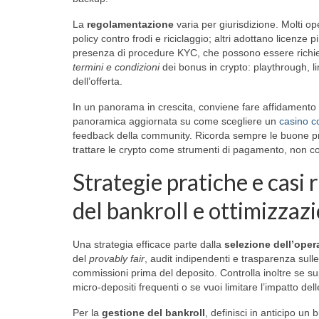
La
regolamentazione
varia per giurisdizione. Molti o
policy contro frodi e riciclaggio; altri adottano licenze
presenza di procedure KYC, che possono essere richies
termini e condizioni
dei bonus in crypto: playthrough, lim
dell’offerta.
In un panorama in crescita, conviene fare affidamento
panoramica aggiornata su come scegliere un
casino c
feedback della community. Ricorda sempre le buone prati
trattare le crypto come strumenti di pagamento, non come
Strategie pratiche e casi r
del bankroll e ottimizzazi
Una strategia efficace parte dalla
selezione dell’oper
del
provably fair
, audit indipendenti e trasparenza sulle
commissioni prima del deposito. Controlla inoltre se sup
micro-depositi frequenti o se vuoi limitare l’impatto del
Per la
gestione del bankroll
, definisci in anticipo un