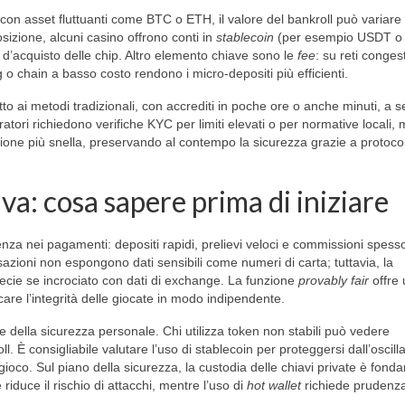
 con asset fluttuanti come BTC o ETH, il valore del bankroll può variare
osizione, alcuni casino offrono conti in
stablecoin
(per esempio USDT o
e d’acquisto delle chip. Altro elemento chiave sono le
fee
: su reti conges
 o chain a basso costo rendono i micro-depositi più efficienti.
to ai metodi tradizionali, con accrediti in poche ore o anche minuti, a 
ratori richiedono verifiche KYC per limiti elevati o per normative locali, 
one più snella, preservando al contempo la sicurezza grazie a protocol
va: cosa sapere prima di iniziare
ienza nei pagamenti: depositi rapidi, prelievi veloci e commissioni spess
sazioni non espongono dati sensibili come numeri di carta; tuttavia, la
ecie se incrociato con dati di exchange. La funzione
provably fair
offre 
care l’integrità delle giocate in modo indipendente.
e della sicurezza personale. Chi utilizza token non stabili può vedere
. È consigliabile valutare l’uso di stablecoin per proteggersi dall’oscill
ioco. Sul piano della sicurezza, la custodia delle chiavi private è fond
riduce il rischio di attacchi, mentre l’uso di
hot wallet
richiede prudenz