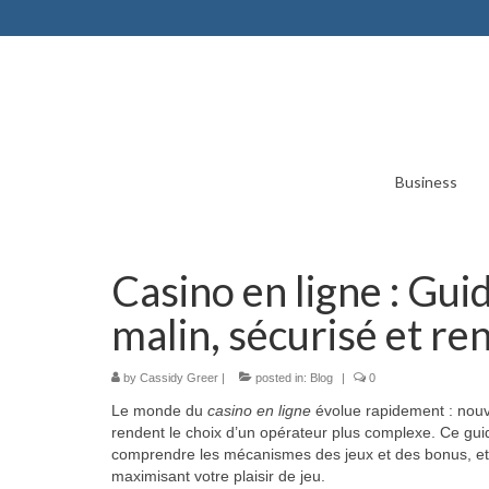
Business
Casino en ligne : Gui
malin, sécurisé et re
by
Cassidy Greer
|
posted in:
Blog
|
0
Le monde du
casino en ligne
évolue rapidement : nouve
rendent le choix d’un opérateur plus complexe. Ce gui
comprendre les mécanismes des jeux et des bonus, et à
maximisant votre plaisir de jeu.