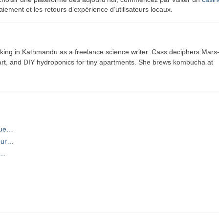
iement et les retours d’expérience d’utilisateurs locaux.
ing in Kathmandu as a freelance science writer. Cass deciphers Mars
 art, and DIY hydroponics for tiny apartments. She brews kombucha at
que…
pour…
s…