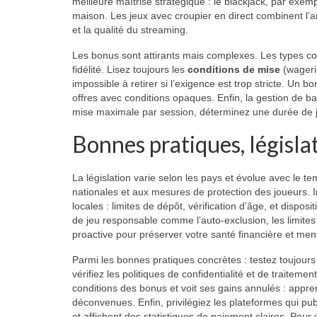
meilleure maîtrise stratégique : le blackjack, par exem
maison. Les jeux avec croupier en direct combinent l’am
et la qualité du streaming.
Les bonus sont attirants mais complexes. Les types co
fidélité. Lisez toujours les
conditions de mise
(wageri
impossible à retirer si l’exigence est trop stricte. Un bo
offres avec conditions opaques. Enfin, la gestion de b
mise maximale par session, déterminez une durée de je
Bonnes pratiques, législa
La législation varie selon les pays et évolue avec le 
nationales et aux mesures de protection des joueurs. I
locales : limites de dépôt, vérification d’âge, et dispo
de jeu responsable comme l’auto-exclusion, les limites 
proactive pour préserver votre santé financière et men
Parmi les bonnes pratiques concrètes : testez toujour
vérifiez les politiques de confidentialité et de traiteme
conditions des bonus et voit ses gains annulés : appre
déconvenues. Enfin, privilégiez les plateformes qui p
et affichent des statistiques de paiement claires. Pou