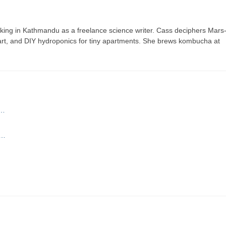
ing in Kathmandu as a freelance science writer. Cass deciphers Mars
 art, and DIY hydroponics for tiny apartments. She brews kombucha at
r…
s…