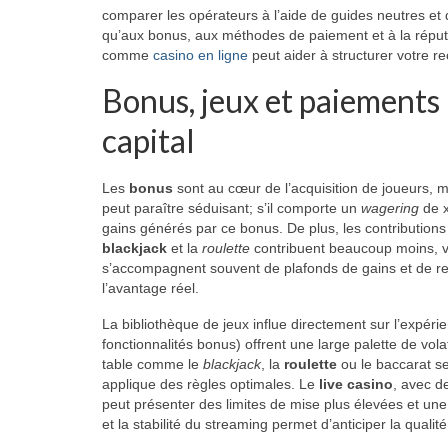
comparer les opérateurs à l’aide de guides neutres et
qu’aux bonus, aux méthodes de paiement et à la réputat
comme
casino en ligne
peut aider à structurer votre re
Bonus, jeux et paiements 
capital
Les
bonus
sont au cœur de l’acquisition de joueurs, 
peut paraître séduisant; s’il comporte un
wagering
de x
gains générés par ce bonus. De plus, les contribution
blackjack
et la
roulette
contribuent beaucoup moins, v
s’accompagnent souvent de plafonds de gains et de rest
l’avantage réel.
La bibliothèque de jeux influe directement sur l’expér
fonctionnalités bonus) offrent une large palette de vol
table comme le
blackjack
, la
roulette
ou le baccarat se
applique des règles optimales. Le
live casino
, avec d
peut présenter des limites de mise plus élevées et une
et la stabilité du streaming permet d’anticiper la qualit