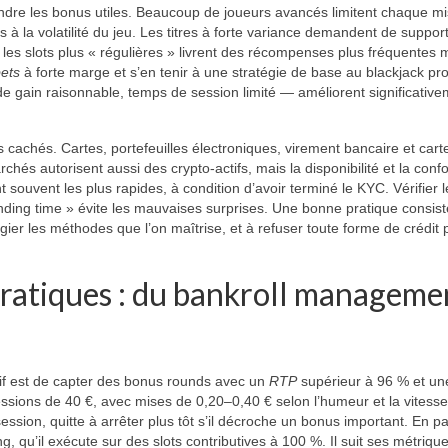
endre les bonus utiles. Beaucoup de joueurs avancés limitent chaque m
ts à la volatilité du jeu. Les titres à forte variance demandent de suppor
 les slots plus « régulières » livrent des récompenses plus fréquentes 
bets
à forte marge et s’en tenir à une stratégie de base au blackjack pro
de gain raisonnable, temps de session limité — améliorent significative
is cachés. Cartes, portefeuilles électroniques, virement bancaire et cart
rchés autorisent aussi des crypto-actifs, mais la disponibilité et la conf
ont souvent les plus rapides, à condition d’avoir terminé le KYC. Vérifier l
pending time » évite les mauvaises surprises. Une bonne pratique consist
gier les méthodes que l’on maîtrise, et à refuser toute forme de crédit 
pratiques : du bankroll manageme
ctif est de capter des bonus rounds avec un
RTP
supérieur à 96 % et un
essions de 40 €, avec mises de 0,20–0,40 € selon l’humeur et la vitesse
ession, quitte à arrêter plus tôt s’il décroche un bonus important. En para
 qu’il exécute sur des slots contributives à 100 %. Il suit ses métriqu