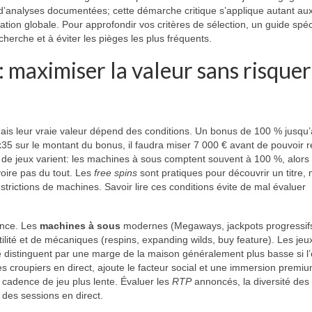
 d’analyses documentées; cette démarche critique s’applique autant aux
ion globale. Pour approfondir vos critères de sélection, un guide spéc
cherche et à éviter les pièges les plus fréquents.
: maximiser la valeur sans risquer
mais leur vraie valeur dépend des conditions. Un bonus de 100 % jusqu
35 sur le montant du bonus, il faudra miser 7 000 € avant de pouvoir re
s de jeux varient: les machines à sous comptent souvent à 100 %, alors
oire pas du tout. Les
free spins
sont pratiques pour découvrir un titre, m
rictions de machines. Savoir lire ces conditions évite de mal évaluer
ience. Les
machines à sous
modernes (Megaways, jackpots progressifs,
atilité et de mécaniques (respins, expanding wilds, buy feature). Les jeu
 distinguent par une marge de la maison généralement plus basse si l
es croupiers en direct, ajoute le facteur social et une immersion premi
 cadence de jeu plus lente. Évaluer les
RTP
annoncés, la diversité des
é des sessions en direct.