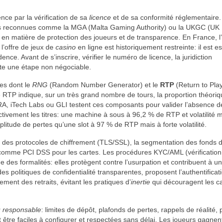
ce par la vérification de sa
licence
et de sa conformité réglementaire
tés reconnues comme la MGA (Malta Gaming Authority) ou la UKGC (UK
en matière de protection des joueurs et de transparence. En France, l
l’offre de jeux de
casino
en ligne est historiquement restreinte: il est es
ence. Avant de s’inscrire, vérifier le numéro de licence, la juridiction
ste une étape non négociable.
es dont le
RNG
(Random Number Generator) et le
RTP
(Return to Play
le RTP indique, sur un très grand nombre de tours, la proportion théori
, iTech Labs ou GLI testent ces composants pour valider l’absence de
vement les titres: une machine à sous à 96,2 % de RTP et volatilité
litude de pertes qu’une slot à 97 % de RTP mais à forte volatilité.
des protocoles de chiffrement (TLS/SSL), la segmentation des fonds 
s comme PCI DSS pour les cartes. Les procédures KYC/AML (vérification
ue des formalités: elles protègent contre l’usurpation et contribuent à un
s politiques de confidentialité transparentes, proposent l’authentificat
ement des retraits, évitant les pratiques d’
inertie
qui découragent les c
u responsable
: limites de dépôt, plafonds de pertes, rappels de réalité,
t être faciles à configurer et respectées sans délai. Les joueurs gagnen