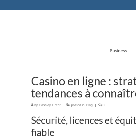
Business
Casino en ligne : stra
tendances à connaîtr
by
Cassidy Greer
|
posted in:
Blog
|
0
Sécurité, licences et équi
fiable