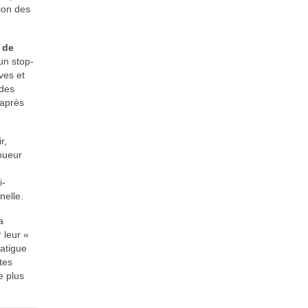
ion des
 de
un stop-
ves et
 des
 après
r,
oueur
i-
nelle.
a
 leur «
fatigue
tes
e plus