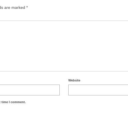
lds are marked
*
Website
t time I comment.