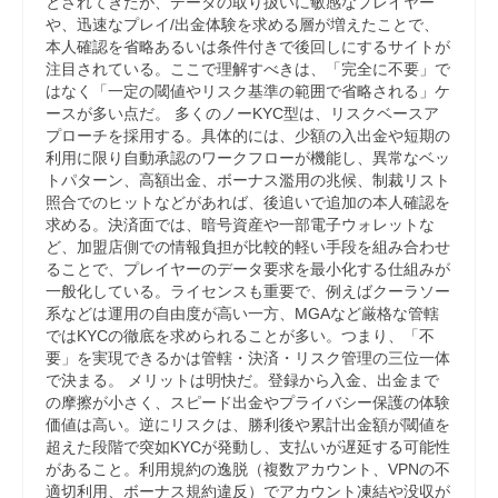
とされてきたが、データの取り扱いに敏感なプレイヤー
や、迅速なプレイ/出金体験を求める層が増えたことで、
本人確認を省略あるいは条件付きで後回しにするサイトが
注目されている。ここで理解すべきは、「完全に不要」で
はなく「一定の閾値やリスク基準の範囲で省略される」ケ
ースが多い点だ。 多くのノーKYC型は、リスクベースア
プローチを採用する。具体的には、少額の入出金や短期の
利用に限り自動承認のワークフローが機能し、異常なベッ
トパターン、高額出金、ボーナス濫用の兆候、制裁リスト
照合でのヒットなどがあれば、後追いで追加の本人確認を
求める。決済面では、暗号資産や一部電子ウォレットな
ど、加盟店側での情報負担が比較的軽い手段を組み合わせ
ることで、プレイヤーのデータ要求を最小化する仕組みが
一般化している。ライセンスも重要で、例えばクーラソー
系などは運用の自由度が高い一方、MGAなど厳格な管轄
ではKYCの徹底を求められることが多い。つまり、「不
要」を実現できるかは管轄・決済・リスク管理の三位一体
で決まる。 メリットは明快だ。登録から入金、出金まで
の摩擦が小さく、スピード出金やプライバシー保護の体験
価値は高い。逆にリスクは、勝利後や累計出金額が閾値を
超えた段階で突如KYCが発動し、支払いが遅延する可能性
があること。利用規約の逸脱（複数アカウント、VPNの不
適切利用、ボーナス規約違反）でアカウント凍結や没収が