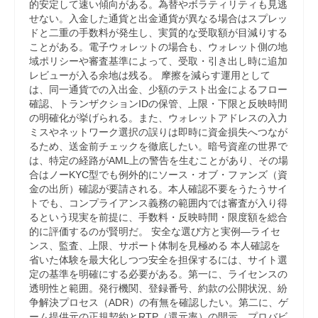
的安定して速い傾向がある。為替やボラティリティも見逃
せない。入金した通貨と出金通貨が異なる場合はスプレッ
ドと二重の手数料が発生し、実質的な受取額が目減りする
ことがある。電子ウォレットの場合も、ウォレット側の地
域ポリシーや審査基準によって、受取・引き出し時に追加
レビューが入る余地は残る。 摩擦を減らす運用として
は、同一通貨での入出金、少額のテスト出金によるフロー
確認、トランザクションIDの保管、上限・下限と反映時間
の明確化が挙げられる。また、ウォレットアドレスの入力
ミスやネットワーク選択の誤りは即時に資金損失へつなが
るため、送金前チェックを徹底したい。暗号資産の世界で
は、特定の経路がAML上の警告を生むことがあり、その場
合はノーKYC型でも例外的にソース・オブ・ファンズ（資
金の出所）確認が要請される。本人確認不要をうたうサイ
トでも、コンプライアンス義務の範囲内では審査が入り得
るという現実を前提に、手数料・反映時間・限度額を総合
的に評価するのが賢明だ。 安全な選び方と実例—ライセ
ンス、監査、上限、サポート体制を見極める 本人確認を
省いた体験を最大化しつつ安全を担保するには、サイト選
定の基準を明確にする必要がある。第一に、ライセンスの
透明性と範囲。発行機関、登録番号、約款の公開状況、紛
争解決プロセス（ADR）の有無を確認したい。第二に、ゲ
ーム提供元の正規契約とRTP（還元率）の開示、プロバビ