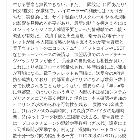
生じる懸念も無視できない。また、上限設定（1回あたり/
日次/週次）が厳格で、ハイローラーの利便性は下がりが
ちだ。実務的には、サイト独自のリスクルールや地域規制
の影響を見極める必要があり、最新の動向を押さえるには
オンラインカジノ本人確認不要といった情報軸での比較・
調査が有効だ。 決済手段と出金速度—暗号資産/電子ウォ
レットが鍵 本人確認省略の体験を支えるのが暗号資産と
電子ウォレットのエコシステムだ。ビットコインやUSDT
などチェーンベースの決済は、加盟店側でのカードチャー
ジバックリスクが低く、手続きの自動化とも相性が良い。
これにより承認フローが軽量化され、即時出金に近い運用
が可能になる。電子ウォレットも同様に、送受金のAPI連
携が成熟しており、内部審査がクリアになれば数分〜数十
分で反映されることも珍しくない。重要なのは「早い=常
に無審査」ではないという点で、内部の不正検知システム
がリスクスコアを高く判定した場合は、本人確認や追加の
ヒアリングが求められる可能性が残る。 実際の出金速度
は、(1)カジノ側の承認時間、(2)決済プロバイダの処理時
間、(3)ネットワーク状況の三段階で決まる。暗号資産で
は、ブロックチェーンの混雑や手数料（ガス代）設定によ
り到着時間が変動する。例えば、混雑時のビットコインは
数十分〜数時間の幅が出る一方、TRC20系のUSDTは比較