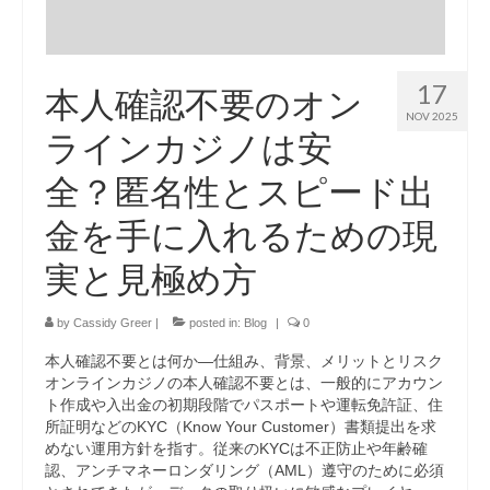
17
本人確認不要のオン
NOV 2025
ラインカジノは安
全？匿名性とスピード出
金を手に入れるための現
実と見極め方
by
Cassidy Greer
|
posted in:
Blog
|
0
本人確認不要とは何か—仕組み、背景、メリットとリスク
オンラインカジノの本人確認不要とは、一般的にアカウン
ト作成や入出金の初期段階でパスポートや運転免許証、住
所証明などのKYC（Know Your Customer）書類提出を求
めない運用方針を指す。従来のKYCは不正防止や年齢確
認、アンチマネーロンダリング（AML）遵守のために必須