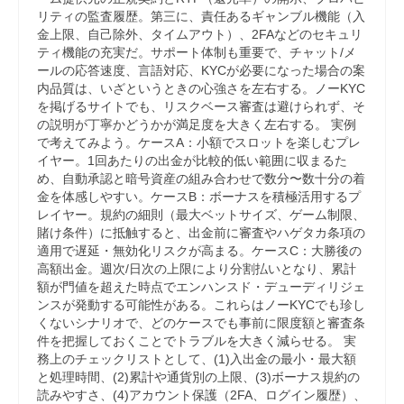
リティの監査履歴。第三に、責任あるギャンブル機能（入
金上限、自己除外、タイムアウト）、2FAなどのセキュリ
ティ機能の充実だ。サポート体制も重要で、チャット/メ
ールの応答速度、言語対応、KYCが必要になった場合の案
内品質は、いざというときの心強さを左右する。ノーKYC
を掲げるサイトでも、リスクベース審査は避けられず、そ
の説明が丁寧かどうかが満足度を大きく左右する。 実例
で考えてみよう。ケースA：小額でスロットを楽しむプレ
イヤー。1回あたりの出金が比較的低い範囲に収まるた
め、自動承認と暗号資産の組み合わせで数分〜数十分の着
金を体感しやすい。ケースB：ボーナスを積極活用するプ
レイヤー。規約の細則（最大ベットサイズ、ゲーム制限、
賭け条件）に抵触すると、出金前に審査やハゲタカ条項の
適用で遅延・無効化リスクが高まる。ケースC：大勝後の
高額出金。週次/日次の上限により分割払いとなり、累計
額が門値を超えた時点でエンハンスド・デューディリジェ
ンスが発動する可能性がある。これらはノーKYCでも珍し
くないシナリオで、どのケースでも事前に限度額と審査条
件を把握しておくことでトラブルを大きく減らせる。 実
務上のチェックリストとして、(1)入出金の最小・最大額
と処理時間、(2)累計や通貨別の上限、(3)ボーナス規約の
読みやすさ、(4)アカウント保護（2FA、ログイン履歴）、