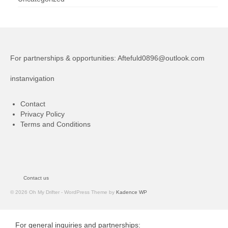
For partnerships & opportunities:
Aftefuld0896@outlook.com
instanvigation
Contact
Privacy Policy
Terms and Conditions
Contact us
© 2026 Oh My Drifter - WordPress Theme by
Kadence WP
For general inquiries and partnerships: