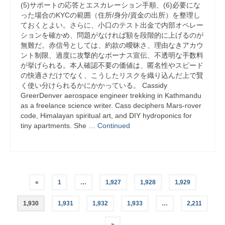
(5)サポートの応答とエスカレーション手順、(6)必要にな
った場合のKYCの範囲（住所/身分/資金の出所）を整理し
ておくとよい。さらに、小口のテスト出金で内部オペレー
ションを確かめ、問題がなければ額を段階的に上げるのが
無難だ。赤信号としては、約款の曖昧さ、理由なきアカウ
ント制限、過度に攻撃的なボーナス宣伝、不透明な手数料
が挙げられる。本人確認不要の価値は、匿名性やスピード
の快適さだけでなく、こうしたリスクを織り込んだ上で賢
く使い分けられるかにかかっている。 Cassidy
GreerDenver aerospace engineer trekking in Kathmandu
as a freelance science writer. Cass deciphers Mars-rover
code, Himalayan spiritual art, and DIY hydroponics for
tiny apartments. She …
Continued
Posts
«
1
…
1,927
1,928
1,929
pagination
1,930
1,931
1,932
1,933
…
2,211
»