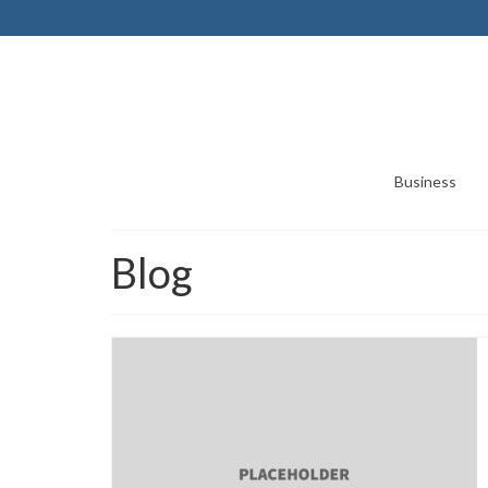
Business
Blog