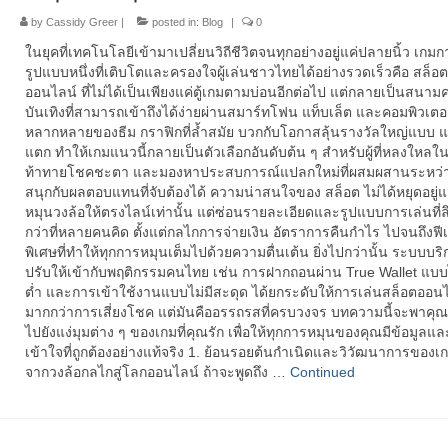
by
Cassidy Greer
|
posted in:
Blog
|
0
ในยุคที่เทคโนโลยีเข้ามาเปลี่ยนวิถีชีวิตจนทุกอย่างอยู่แค่ปลายนิ้ว เกม
รูปแบบหนึ่งที่เติบโตและครองใจผู้เล่นชาวไทยได้อย่างรวดเร็วคือ สล็อต
ออนไลน์ ที่ไม่ได้เป็นเพียงแค่ตู้เกมตามบ่อนอีกต่อไป แต่กลายเป็นสนา
บันเทิงที่สามารถเข้าถึงได้ง่ายผ่านสมาร์ทโฟน แท็บเล็ต และคอมพิวเตอ
หลากหลายของธีม กราฟิกที่ล้ำสมัย บวกกับโอกาสลุ้นรางวัลใหญ่แบบ 
แตก ทำให้เกมแนวนี้กลายเป็นตัวเลือกอันดับต้น ๆ สำหรับผู้ที่หลงใหลใ
ท้าทายโชคชะตา และมองหาประสบการณ์แปลกใหม่ที่ผสมผสานระหว่
สนุกกับผลตอบแทนที่จับต้องได้ ความน่าสนใจของ สล็อต ไม่ได้หยุดอยู่แ
หมุนวงล้อให้ตรงไลน์เท่านั้น แต่ซ่อนรายละเอียดและรูปแบบการเล่นที่ลึ
กว่าที่หลายคนคิด ตั้งแต่กลไกการจ่ายเงิน อัตราการคืนกำไร ไปจนถึงฟีเ
พิเศษที่ทำให้ทุกการหมุนเต็มไปด้วยความตื่นเต้น ยิ่งไปกว่านั้น ระบบบริก
ปรับให้เข้ากับพฤติกรรมคนไทย เช่น การฝากถอนผ่าน True Wallet แบบไม
ต่ำ และการเข้าใช้งานแบบไม่มีสะดุด ได้ยกระดับให้การเล่นสล็อตออนไ
มากกว่าการเสี่ยงโชค แต่มันคืออรรถรสที่ครบวงจร บทความนี้จะพาคุณ
ไปยังแง่มุมต่าง ๆ ของเกมที่คุณรัก เพื่อให้ทุกการหมุนของคุณมีข้อมูล
เข้าใจที่ถูกต้องอย่างแท้จริง 1. ย้อนรอยต้นกำเนิดและวิวัฒนาการของเ
จากวงล้อกลไกสู่โลกออนไลน์ ถ้าจะพูดถึง …
Continued