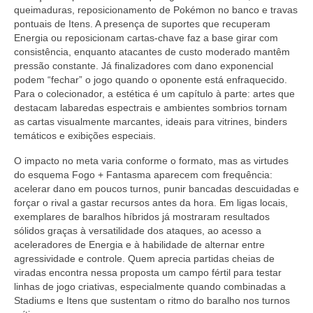
queimaduras, reposicionamento de Pokémon no banco e travas
pontuais de Itens. A presença de suportes que recuperam
Energia ou reposicionam cartas-chave faz a base girar com
consistência, enquanto atacantes de custo moderado mantêm
pressão constante. Já finalizadores com dano exponencial
podem “fechar” o jogo quando o oponente está enfraquecido.
Para o colecionador, a estética é um capítulo à parte: artes que
destacam labaredas espectrais e ambientes sombrios tornam
as cartas visualmente marcantes, ideais para vitrines, binders
temáticos e exibições especiais.
O impacto no meta varia conforme o formato, mas as virtudes
do esquema Fogo + Fantasma aparecem com frequência:
acelerar dano em poucos turnos, punir bancadas descuidadas e
forçar o rival a gastar recursos antes da hora. Em ligas locais,
exemplares de baralhos híbridos já mostraram resultados
sólidos graças à versatilidade dos ataques, ao acesso a
aceleradores de Energia e à habilidade de alternar entre
agressividade e controle. Quem aprecia partidas cheias de
viradas encontra nessa proposta um campo fértil para testar
linhas de jogo criativas, especialmente quando combinadas a
Stadiums e Itens que sustentam o ritmo do baralho nos turnos