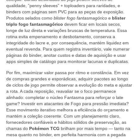
qualidade, “penny sleeves” + toploaders para raridades, e
binders com páginas sem PVC para as peças de exposição.
Produtos selados como
blister fogo fantasmagórico
e
blister
triplo fogo fantasmagórico
devem ficar em locais secos,
longe de luz direta e variações bruscas de temperatura. Essa
rotina evita empenamento e desbotamento, conserva a
integridade do lacre e, por consequência, mantém liquidez em
eventual revenda. Para quem registra inventário, vale numerar
páginas do binder, anotar custos e datas de aquisição e usar
apps simples de catálogo para monitorar lacunas e duplicatas.
Por fim, maximizar valor passa por ritmo e constância. Em vez
de compras grandes e esporádicas, adquirir pacotes ao longo
de ciclos de jogo permite observar a evolução do meta e ajustar
a rota. A cada reposição, reavaliar se o foco permanece
alinhado: completar o núcleo Fantasma para reforçar o late
game? Investir em atacantes de Fogo para pressão imediata?
Esse movimento iterativo melhora a eficiência do orçamento e
mantém a coleção coerente. Com um planejamento claro,
fornecedores confiáveis e hábitos sólidos de preservação, as
chamas do
Pokémon TCG
brilham por mais tempo — tanto na
mesa quanto no binder, em perfeita harmonia com a pegada