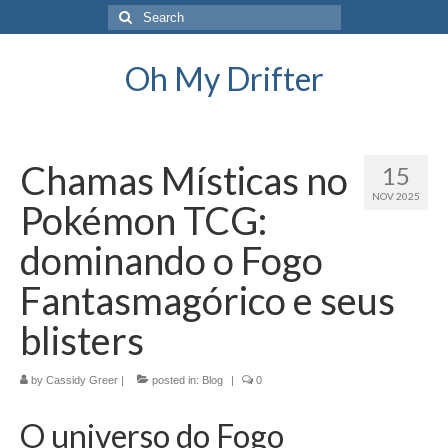
Search
for:
Oh My Drifter
Chamas Místicas no
15
NOV 2025
Pokémon TCG:
dominando o Fogo
Fantasmagórico e seus
blisters
by
Cassidy Greer
|
posted in:
Blog
|
0
O universo do Fogo