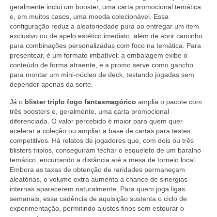
geralmente inclui um booster, uma carta promocional temática
e, em muitos casos, uma moeda colecionável. Essa
configuração reduz a aleatoriedade pura ao entregar um item
exclusivo ou de apelo estético imediato, além de abrir caminho
para combinações personalizadas com foco na temática. Para
presentear, é um formato imbatível: a embalagem exibe o
conteúdo de forma atraente, e a promo serve como gancho
para montar um mini-núcleo de deck, testando jogadas sem
depender apenas da sorte.
Já o
blister triplo fogo fantasmagórico
amplia o pacote com
três boosters e, geralmente, uma carta promocional
diferenciada. O valor percebido é maior para quem quer
acelerar a coleção ou ampliar a base de cartas para testes
competitivos. Há relatos de jogadores que, com dois ou três
blisters triplos, conseguiram fechar o esqueleto de um baralho
temático, encurtando a distância até a mesa de torneio local.
Embora as taxas de obtenção de raridades permaneçam
aleatórias, o volume extra aumenta a chance de sinergias
internas aparecerem naturalmente. Para quem joga ligas
semanais, essa cadência de aquisição sustenta o ciclo de
experimentação, permitindo ajustes finos sem estourar o