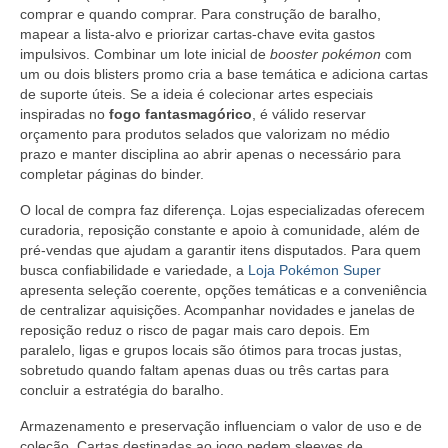
comprar e quando comprar. Para construção de baralho,
mapear a lista-alvo e priorizar cartas-chave evita gastos
impulsivos. Combinar um lote inicial de
booster pokémon
com
um ou dois blisters promo cria a base temática e adiciona cartas
de suporte úteis. Se a ideia é colecionar artes especiais
inspiradas no
fogo fantasmagórico
, é válido reservar
orçamento para produtos selados que valorizam no médio
prazo e manter disciplina ao abrir apenas o necessário para
completar páginas do binder.
O local de compra faz diferença. Lojas especializadas oferecem
curadoria, reposição constante e apoio à comunidade, além de
pré-vendas que ajudam a garantir itens disputados. Para quem
busca confiabilidade e variedade, a
Loja Pokémon Super
apresenta seleção coerente, opções temáticas e a conveniência
de centralizar aquisições. Acompanhar novidades e janelas de
reposição reduz o risco de pagar mais caro depois. Em
paralelo, ligas e grupos locais são ótimos para trocas justas,
sobretudo quando faltam apenas duas ou três cartas para
concluir a estratégia do baralho.
Armazenamento e preservação influenciam o valor de uso e de
coleção. Cartas destinadas ao jogo pedem sleeves de