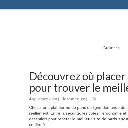
Business
Découvrez où placer 
pour trouver le meille
by
Cassidy Greer
|
posted in:
Blog
|
0
Choisir une plateforme de paris en ligne demande du re
réellement. Entre la sécurité, les cotes, l'ergonomie et 
essentiels pour repérer le
meilleur site de paris sport
confirmé.