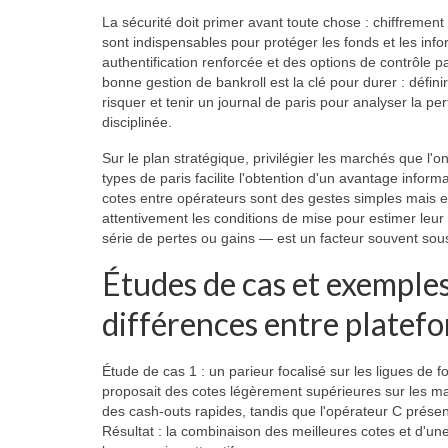
La sécurité doit primer avant toute chose : chiffrement 
sont indispensables pour protéger les fonds et les inf
authentification renforcée et des options de contrôle pa
bonne gestion de bankroll est la clé pour durer : défin
risquer et tenir un journal de paris pour analyser la p
disciplinée.
Sur le plan stratégique, privilégier les marchés que l'o
types de paris facilite l'obtention d'un avantage informa
cotes entre opérateurs sont des gestes simples mais effi
attentivement les conditions de mise pour estimer leur 
série de pertes ou gains — est un facteur souvent sous-e
Études de cas et exemple
différences entre platef
Étude de cas 1 : un parieur focalisé sur les ligues de 
proposait des cotes légèrement supérieures sur les matc
des cash-outs rapides, tandis que l'opérateur C présent
Résultat : la combinaison des meilleures cotes et d'un