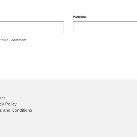
Website
t time I comment.
act
cy Policy
s and Conditions