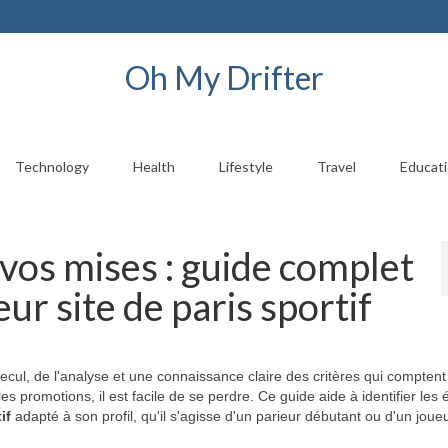
Oh My Drifter
Technology
Health
Lifestyle
Travel
Educat
vos mises : guide complet
ur site de paris sportif
cul, de l'analyse et une connaissance claire des critères qui comptent
les promotions, il est facile de se perdre. Ce guide aide à identifier les
if
adapté à son profil, qu'il s'agisse d'un parieur débutant ou d'un joue