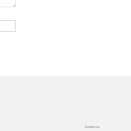
Contact us