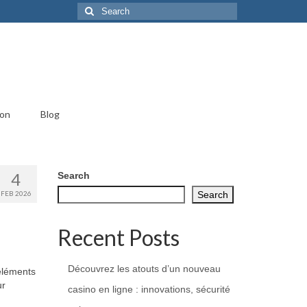
Search
for:
ion
Blog
4
Search
FEB 2026
Search
Recent Posts
Découvrez les atouts d’un nouveau
 éléments
ur
casino en ligne : innovations, sécurité