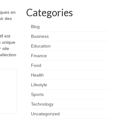
Categories
tiques en
sir des
Blog
if est
Business
n unique
Education
 site
.
sélection
Finance
Food
Health
Lifestyle
-
Sports
Technology
Uncategorized