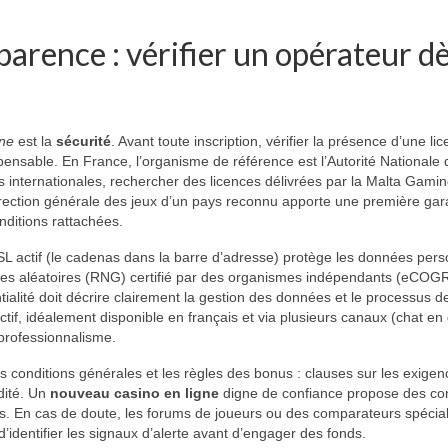
sparence : vérifier un opérateur dè
gne
est la
sécurité
. Avant toute inscription, vérifier la présence d’une li
dispensable. En France, l’organisme de référence est l’Autorité Nationale
s internationales, rechercher des licences délivrées par la Malta Gami
ection générale des jeux d’un pays reconnu apporte une première gara
nditions rattachées.
SSL actif (le cadenas dans la barre d’adresse) protège les données pers
res aléatoires (RNG) certifié par des organismes indépendants (eCOG
tialité doit décrire clairement la gestion des données et le processus d
éactif, idéalement disponible en français et via plusieurs canaux (chat en 
 professionnalisme.
 conditions générales et les règles des bonus : clauses sur les exige
idité. Un
nouveau casino en ligne
digne de confiance propose des con
s. En cas de doute, les forums de joueurs ou des comparateurs spécial
d’identifier les signaux d’alerte avant d’engager des fonds.