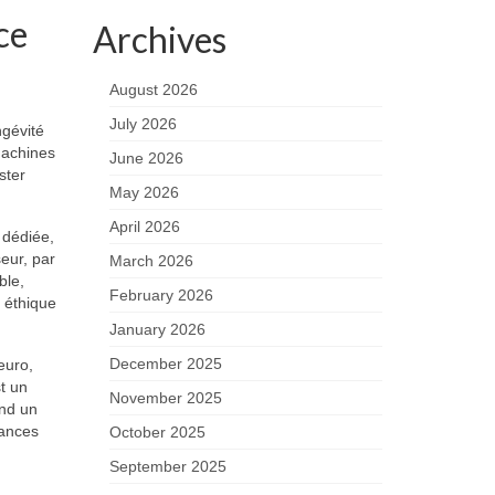
ce
Archives
August 2026
July 2026
ngévité
machines
June 2026
ster
May 2026
April 2026
 dédiée,
seur, par
March 2026
ble,
February 2026
 éthique
January 2026
December 2025
euro,
t un
November 2025
and un
hances
October 2025
September 2025