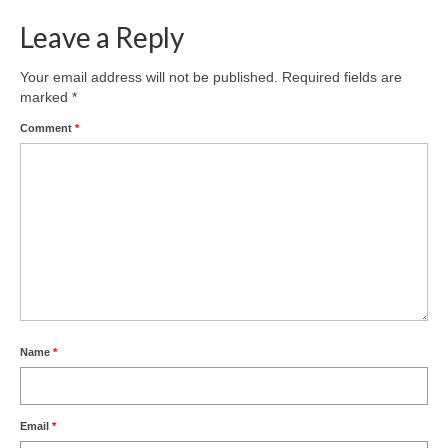
Leave a Reply
Your email address will not be published.
Required fields are
marked
*
Comment
*
Name
*
Email
*