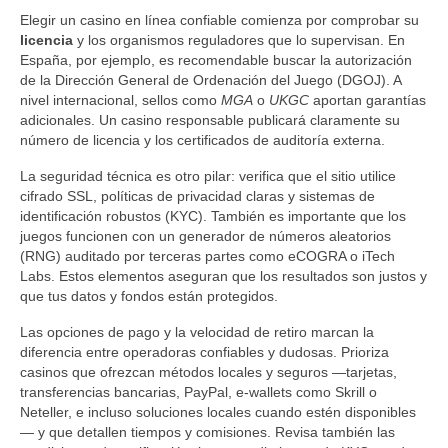
Elegir un casino en línea confiable comienza por comprobar su
licencia
y los organismos reguladores que lo supervisan. En
España, por ejemplo, es recomendable buscar la autorización
de la Dirección General de Ordenación del Juego (DGOJ). A
nivel internacional, sellos como
MGA
o
UKGC
aportan garantías
adicionales. Un casino responsable publicará claramente su
número de licencia y los certificados de auditoría externa.
La seguridad técnica es otro pilar: verifica que el sitio utilice
cifrado SSL, políticas de privacidad claras y sistemas de
identificación robustos (KYC). También es importante que los
juegos funcionen con un generador de números aleatorios
(RNG) auditado por terceras partes como eCOGRA o iTech
Labs. Estos elementos aseguran que los resultados son justos y
que tus datos y fondos están protegidos.
Las opciones de pago y la velocidad de retiro marcan la
diferencia entre operadoras confiables y dudosas. Prioriza
casinos que ofrezcan métodos locales y seguros —tarjetas,
transferencias bancarias, PayPal, e-wallets como Skrill o
Neteller, e incluso soluciones locales cuando estén disponibles
— y que detallen tiempos y comisiones. Revisa también las