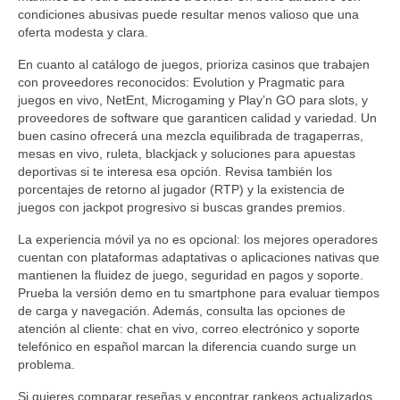
condiciones abusivas puede resultar menos valioso que una
oferta modesta y clara.
En cuanto al catálogo de juegos, prioriza casinos que trabajen
con proveedores reconocidos: Evolution y Pragmatic para
juegos en vivo, NetEnt, Microgaming y Play’n GO para slots, y
proveedores de software que garanticen calidad y variedad. Un
buen casino ofrecerá una mezcla equilibrada de tragaperras,
mesas en vivo, ruleta, blackjack y soluciones para apuestas
deportivas si te interesa esa opción. Revisa también los
porcentajes de retorno al jugador (RTP) y la existencia de
juegos con jackpot progresivo si buscas grandes premios.
La experiencia móvil ya no es opcional: los mejores operadores
cuentan con plataformas adaptativas o aplicaciones nativas que
mantienen la fluidez de juego, seguridad en pagos y soporte.
Prueba la versión demo en tu smartphone para evaluar tiempos
de carga y navegación. Además, consulta las opciones de
atención al cliente: chat en vivo, correo electrónico y soporte
telefónico en español marcan la diferencia cuando surge un
problema.
Si quieres comparar reseñas y encontrar rankeos actualizados,