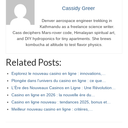
Cassidy Greer
Denver aerospace engineer trekking in
Kathmandu as a freelance science writer.
Cass deciphers Mars-rover code, Himalayan spiritual art,
and DIY hydroponics for tiny apartments. She brews
kombucha at altitude to test flavor physics.
Related Posts:
Explorez le nouveau casino en ligne : innovations,…
Plongée dans l’univers du casino en ligne : ce que…
L'Ère des Nouveaux Casinos en Ligne : Une Révolution…
Casino en ligne en 2026 : la nouvelle ère du…
Casino en ligne nouveau : tendances 2025, bonus et…
Meilleur nouveau casino en ligne : critères,…