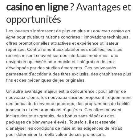
casino en ligne
? Avantages et
opportunités
Les joueurs s’intéressent de plus en plus au
nouveau casino en
ligne
pour plusieurs raisons concrètes : innovations techniques,
offres promotionnelles attractives et expérience utilisateur
repensée. Contrairement aux plateformes établies, les sites
récents misent souvent sur des interfaces modernes, une
navigation optimisée pour mobile et l’intégration de jeux
développés par des studios émergents. Ces nouveautés
permettent d’accéder à des titres exclusifs, des graphismes plus
fins et des mécaniques de jeu originales.
Un autre avantage majeur est la concurrence : pour attirer de
nouveaux clients, les nouveaux casinos proposent fréquemment
des bonus de bienvenue généreux, des programmes de fidélité
innovants et des promotions régulières. Ces offres peuvent
inclure des tours gratuits, des bonus sans dépôt ou des
packages de bienvenue élevés. Toutefois, il est essentiel
d’analyser les conditions de mise et les exigences de retrait
pour déterminer la réelle valeur de ces promotions.