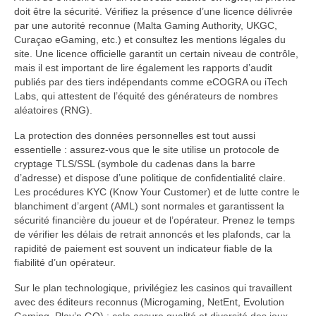
doit être la sécurité. Vérifiez la présence d’une licence délivrée
par une autorité reconnue (Malta Gaming Authority, UKGC,
Curaçao eGaming, etc.) et consultez les mentions légales du
site. Une licence officielle garantit un certain niveau de contrôle,
mais il est important de lire également les rapports d’audit
publiés par des tiers indépendants comme eCOGRA ou iTech
Labs, qui attestent de l’équité des générateurs de nombres
aléatoires (RNG).
La protection des données personnelles est tout aussi
essentielle : assurez-vous que le site utilise un protocole de
cryptage TLS/SSL (symbole du cadenas dans la barre
d’adresse) et dispose d’une politique de confidentialité claire.
Les procédures KYC (Know Your Customer) et de lutte contre le
blanchiment d’argent (AML) sont normales et garantissent la
sécurité financière du joueur et de l’opérateur. Prenez le temps
de vérifier les délais de retrait annoncés et les plafonds, car la
rapidité de paiement est souvent un indicateur fiable de la
fiabilité d’un opérateur.
Sur le plan technologique, privilégiez les casinos qui travaillent
avec des éditeurs reconnus (Microgaming, NetEnt, Evolution