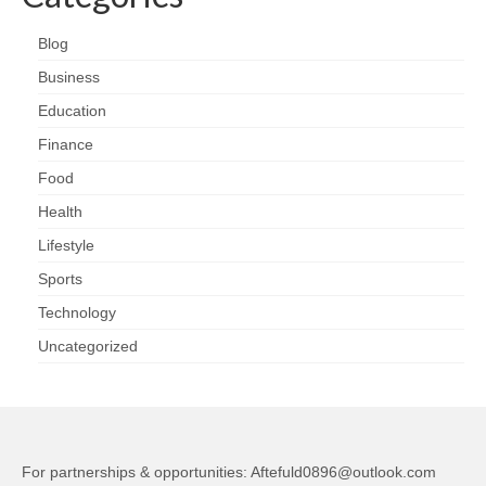
Blog
Business
Education
Finance
Food
Health
Lifestyle
Sports
Technology
Uncategorized
For partnerships & opportunities:
Aftefuld0896@outlook.com