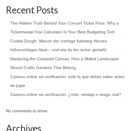
Recent Posts
The Hidden Truth Behind Your Concert Ticket Price: Why a
Ticketmaster Fee Calculator Is Your Best Budgeting Tool
Cookie Dough: Warum der cremige Keksteig Herzen
höherschlagen lässt – und wie du ihn sicher genießt
Mastering the Cotswold Canvas: How a Skilled Landscaper
Stroud Crafts Gardens That Belong
Casinos online sin verificación: todo lo que debes saber antes
de jugar
Casinos online sin verificación: ¿mito, ventaja o riesgo real?
No comments to show.
Archives