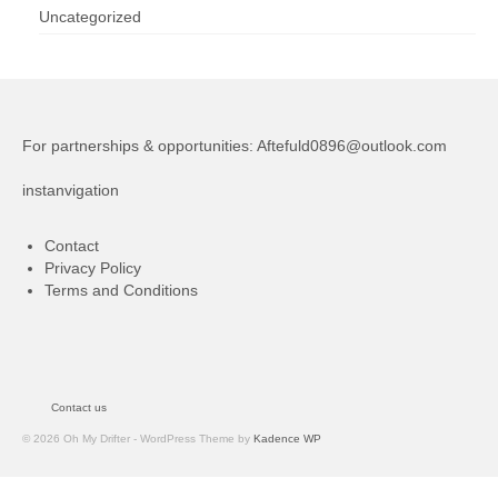
Uncategorized
For partnerships & opportunities:
Aftefuld0896@outlook.com
instanvigation
Contact
Privacy Policy
Terms and Conditions
Contact us
© 2026 Oh My Drifter - WordPress Theme by
Kadence WP