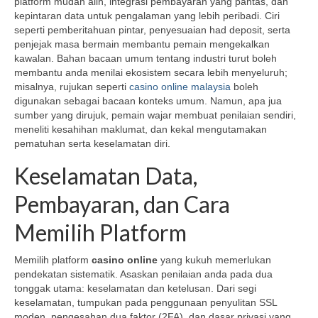
platform mudah alih, integrasi pembayaran yang pantas, dan
kepintaran data untuk pengalaman yang lebih peribadi. Ciri
seperti pemberitahuan pintar, penyesuaian had deposit, serta
penjejak masa bermain membantu pemain mengekalkan
kawalan. Bahan bacaan umum tentang industri turut boleh
membantu anda menilai ekosistem secara lebih menyeluruh;
misalnya, rujukan seperti
casino online malaysia
boleh
digunakan sebagai bacaan konteks umum. Namun, apa jua
sumber yang dirujuk, pemain wajar membuat penilaian sendiri,
meneliti kesahihan maklumat, dan kekal mengutamakan
pematuhan serta keselamatan diri.
Keselamatan Data,
Pembayaran, dan Cara
Memilih Platform
Memilih platform
casino online
yang kukuh memerlukan
pendekatan sistematik. Asaskan penilaian anda pada dua
tonggak utama: keselamatan dan ketelusan. Dari segi
keselamatan, tumpukan pada penggunaan penyulitan SSL
moden, pengesahan dua faktor (2FA), dan dasar privasi yang