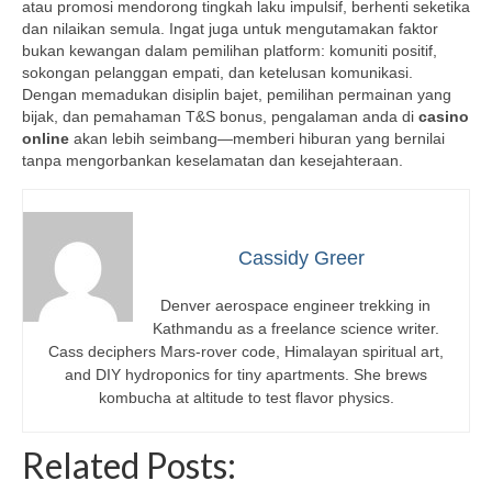
atau promosi mendorong tingkah laku impulsif, berhenti seketika
dan nilaikan semula. Ingat juga untuk mengutamakan faktor
bukan kewangan dalam pemilihan platform: komuniti positif,
sokongan pelanggan empati, dan ketelusan komunikasi.
Dengan memadukan disiplin bajet, pemilihan permainan yang
bijak, dan pemahaman T&S bonus, pengalaman anda di
casino
online
akan lebih seimbang—memberi hiburan yang bernilai
tanpa mengorbankan keselamatan dan kesejahteraan.
Cassidy Greer
Denver aerospace engineer trekking in
Kathmandu as a freelance science writer.
Cass deciphers Mars-rover code, Himalayan spiritual art,
and DIY hydroponics for tiny apartments. She brews
kombucha at altitude to test flavor physics.
Related Posts: