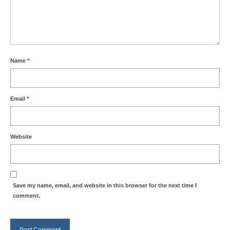
Name
*
Email
*
Website
Save my name, email, and website in this browser for the next time I
comment.