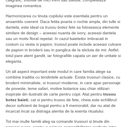
caligrafic, insotite de mici inimi sau stelute, completeaza
imaginea romantica.
Harmonizarea cu tinuta copilului este esentiala pentru un
ansamblu coerent. Daca fetita poarta o rochie ampla, din tulle si
dantela, este ideal ca
trusou botez fete
sa foloseasca elemente
similare de design – aceeasi nuanta de ivory, aceeasi dantela
sau un motiv floral repetat. In cazul baieteilor imbracati in
costum cu vesta si papion, trusoul poate include aceeasi culoare
de papion in broderii sau in panglica de la sticluta de mir. Astfel,
totul pare atent gandit, iar fotografiile capata un aer de unitate si
eleganta.
Un alt aspect important este modul in care familia alege sa
combine traditia cu tendintele actuale. Exista trusouri clasice, cu
broderii minimaliste, si trusouri moderne, in care apar personaje
de poveste, teme safari, motive botanice sau chiar stilizari
inspirate din ilustratii de carte pentru copii. Atat pentru
trusou
botez baieti
, cat si pentru trusou de fete, cheia este echilibrul:
decor suficient de bogat pentru a fi memorabil, dar nu atat de
incarcat incat sa distraga atentia de la esenta ritualului.
Tot mai multe familii aleg sa comande trusouri si tinute din