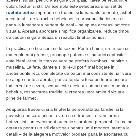
aceeasi sursa, pentru a asigura compatibilitatea perfecta intre
culori, texturi si stil. Un exemplu este selectarea unui set de
rochite botez
impreuna cu trusoul si lumanarile asortate, astfel
incat totul – de la rochia bebelusei, la prosopul din biserica si
pana la lumanarea purtata de nasi – sa spuna aceeasi poveste
vizuala. Aceasta abordare simplifica organizarea, reduce timpul
de cautari si garanteaza un rezultat final armonios.
In practica, se tine cont si de sezon. Pentru baieti, un trusou cu
materiale mai groase, prosoape pufoase si paturici captusite
este ideal iarna, in timp ce vara se prefera bumbacul subtire si
muselina. La fete, dantela si tulle-ul pot fi mai bogate in
anotimpurile reci, completate de paturi mai consistente, iar vara
se alege dantela aerata, panza topita si tesaturi foarte usoare.
Indiferent de sezon, scopul este acelasi: confort maxim pentru
bebelus, respectarea traditiei si crearea unor amintiri vizuale
pline de farmec.
Adaptarea trusoului si a tinutei la personalitatea familiei si la
povestea pe care aceasta vrea sa o transmita transforma
botezul intr-un eveniment autentic si profund personal. Fie ca se
opteaza pentru un stil clasic sau pentru unul modern, atentia la
detalii – de la alegerea motivelor brodate pana la asortarea cu