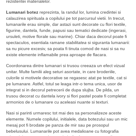
rezistentei materialelor.
Lumanari botez
reprezinta, la randul lor, lumina credintei si
calauzirea spirituala a copilului pe tot parcursul vietii. In trecut,
lumanarile erau simple, dar astazi sunt decorate cu flori textile,
figurine, dantela, funde, papusi sau tematici dedicate (ingerasi,
ursuleti, motive florale sau marine). Chiar daca decorul poate fi
spectaculos, esentiala ramane
stabilitatea
si siguranta lumanarii:
sa nu picure excesiv, sa poata fi tinuta comod de nasi si sa nu
existe elemente inflamabile prea aproape de flacara.
Coordonarea dintre lumanari si trusou creeaza un efect vizual
unitar. Multe familii aleg seturi asortate, in care broderiile,
culorile si motivele decorative se regasesc atat pe textile, cat si
pe lumanare. Astfel, totul se leaga intr-o tema unica, usor de
integrat si in decorul petrecerii de dupa slujba. De pilda, un
trusou decorat cu dantela ivory si flori pastel poate fi completat
armonios de o lumanare cu aceleasi nuante si texturi.
Nasi si parinti urmaresc tot mai des sa personalizeze aceste
elemente. Numele copilului, initialele, data botezului sau un mic
mesaj pot fi brodate pe panza de mir sau pe prosopul
bebelusului. Lumanarile pot avea medalioane cu fotografia