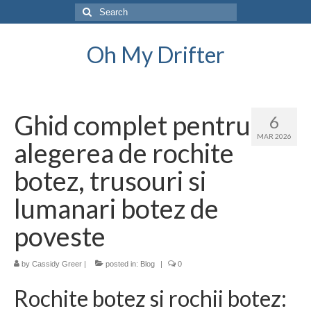
Search
for:
Oh My Drifter
Ghid complet pentru
6
MAR 2026
alegerea de rochite
botez, trusouri si
lumanari botez de
poveste
by
Cassidy Greer
|
posted in:
Blog
|
0
Rochite botez si rochii botez: