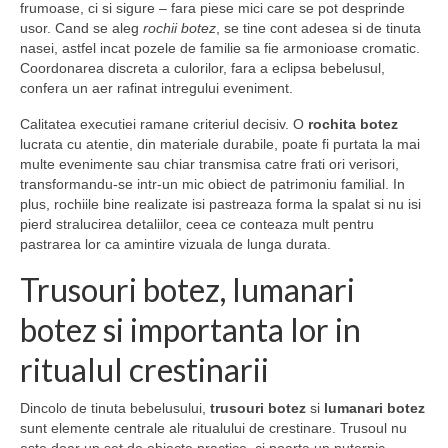
frumoase, ci si sigure – fara piese mici care se pot desprinde
usor. Cand se aleg
rochii botez
, se tine cont adesea si de tinuta
nasei, astfel incat pozele de familie sa fie armonioase cromatic.
Coordonarea discreta a culorilor, fara a eclipsa bebelusul,
confera un aer rafinat intregului eveniment.
Calitatea executiei ramane criteriul decisiv. O
rochita botez
lucrata cu atentie, din materiale durabile, poate fi purtata la mai
multe evenimente sau chiar transmisa catre frati ori verisori,
transformandu-se intr-un mic obiect de patrimoniu familial. In
plus, rochiile bine realizate isi pastreaza forma la spalat si nu isi
pierd stralucirea detaliilor, ceea ce conteaza mult pentru
pastrarea lor ca amintire vizuala de lunga durata.
Trusouri botez, lumanari
botez si importanta lor in
ritualul crestinarii
Dincolo de tinuta bebelusului,
trusouri botez
si
lumanari botez
sunt elemente centrale ale ritualului de crestinare. Trusoul nu