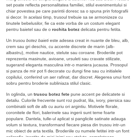
set poate reflecta personalitatea familiei, stilul evenimentului si
chiar povestea pe care parintii doresc sa o spuna prin fotografii
si decor. In acelasi timp, trusoul trebuie sa se armonizeze cu
tinutele bebelusilor, fie ca este vorba de un costum elegant
pentru baietel sau de o
rochita botez
delicata pentru fetita.
Un
trusou botez baieti
este adesea creat in nuante de bleu, alb,
crem sau gri deschis, cu accente discrete de marin (alb-
albastru), motive nautice, stelute sau coroane. Broderiile pot
reprezenta masinute, avioane, ursuleti sau cravate stilizate,
sugerand eleganta masculina intr-o maniera jucausa. Prosopul
si panza de mir pot fi decorate cu dungi fine sau cu initialele
copilului, conferind un aer rafinat, dar discret. Alegerea unui font
sobru pentru broderie subliniaza stilul clasic.
In oglinda, un
trusou botez fete
pune accent pe delicatete si
detaliu. Culorile frecvente sunt roz pudrat, lila, ivory, piersica sau
combinatii soft de alb cu auriu ori argintiu. Motivele florale,
coronitele de flori, balerinele sau ingerii sunt teme foarte
populare. Dantela, tulle-ul aplicat si panglicile satinate adauga
volum si textura, transformand fiecare piesa din trusou intr-un
mic obiect de arta textila. Broderiile cu numele fetitei intr-un font