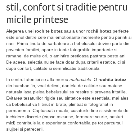
stil, confort si traditie pentru
micile printese
Alegerea unei
rochite botez
sau a unor
rochii botez
perfecte
este unul dintre cele mai emotionante momente pentru parinti si
nasi. Prima tinuta de sarbatoare a bebelusului devine parte din
povestea familiei, apare in toate fotografiile importante si
ramane, de multe ori, o amintire pretioasa pastrata peste ani.
De aceea, selectia nu se face doar dupa criterii estetice, ci si
dupa confort, calitate si semnificatie traditionala.
In centrul atentiei se afla mereu
materialele
. O
rochita botez
din bumbac fin, voal delicat, dantela de calitate sau matase
naturala lasa pielea bebelusului sa respire si prevena iritatiile.
Evitarea tesaturilor rigide sau sintetice este esentiala, mai ales
ca bebelusul va fi tinut in brate, plimbat si fotografiat in
permanenta. Captuseala moale, cusaturile fine si sistemele de
inchidere discrete (capse ascunse, fermoare scurte, nasturi
mici) contribuie la o experienta confortabila pe tot parcursul
slujbei si petrecerii.