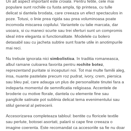
Un alt aspect important este
croiala
. Pentru fetite, cele mai
populare sunt rochiile cu fusta ampla, tip printesa, cu tulle
delicat si dantela brodata, care creeaza un efect spectaculos in
poze. Totusi, o linie prea rigida sau prea voluminoasa poate
incomoda miscarea copilului. Variantele cu talie marcata, dar
usoara, si cu maneci scurte sau trei sferturi sunt un compromis
ideal intre eleganta si functionalitate. Modelele cu bolero
detasabil sau cu jacheta subtire sunt foarte utile in anotimpurile
mai reci.
Nu trebuie ignorata nici
simbolistica
. In traditia romaneasca,
albul ramane culoarea favorita pentru
rochite botez
,
reprezentand puritate si inceputuri noi. Tot mai multe familii aleg,
insa, nuante pastelate precum roz pudrat, ivory, crem, piersica
sau bleu pal, care adauga un plus de personalitate tinutei fara a
indeparta momentul de semnificatia religioasa. Accentele de
broderie cu motive florale, dantela cu elemente fine sau
panglicile satinate pot sublinia delicat tema evenimentului sau
stilul general al petrecerii.
Accesorizarea completeaza tabloul: bentite cu floricele textile
sau perlute, botosei asortati, palarii si cape fine creeaza o
imagine coerenta. Este recomandat ca accesoriile sa fie nu doar