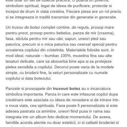
este doar un set de obiecte practice, ci poarta un puternic
simbolism spiritual, legat de ideea de purificare, protectie si
inceput de drum in viata crestina. Fiecare piesa are un rol precis
si se integreaza in traditii transmise din generatie in generatie.
Un
trusou de botez
complet contine, de regula, prosop mare
pentru preot, prosop pentru bebelus, panza de mir (crasma),
fasa, sticluta pentru mir sau ulei, sapun, uneori pled sau
paturica, precum si o mica paturica sau cearsaf special pentru
scoaterea copilului din cristelnita. Materialele folosite sunt, in
mod ideal, naturale – bumbac 100%, muselina fina sau alte
tesaturi delicate, care sa absoarba bine apa si sa protejeze
pielea sensibila a copilului. Decorul poate varia de la modele
simple, cu broderii fine, la seturi personalizate cu numele
copilului si data botezului.
Panzele si prosoapele din
trusouri botez
au o incarcatura
simbolica importanta. Panza in care este infasurat copilul dupa
crestinare este asociata cu ideea de renastere si de intrare intr-
o noua viata, cea spirituala. Fasa poate fi personalizata si este
adesea pastrata ca amintire, uneori fiind pusa in rama sau
integrata intr-un album foto dedicat momentului. De aceea,
familiile acorda atentie nu doar esteticii, ci si calitatii broderiei si