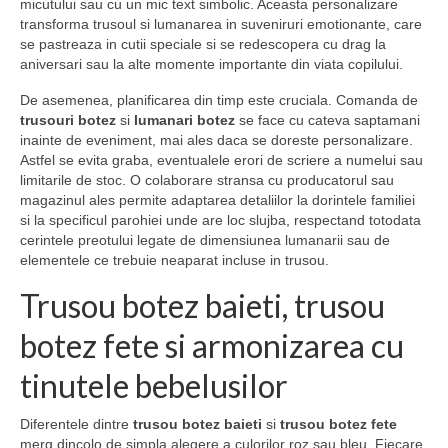
micutului sau cu un mic text simbolic. Aceasta personalizare
transforma trusoul si lumanarea in suveniruri emotionante, care
se pastreaza in cutii speciale si se redescopera cu drag la
aniversari sau la alte momente importante din viata copilului.
De asemenea, planificarea din timp este cruciala. Comanda de
trusouri botez
si
lumanari botez
se face cu cateva saptamani
inainte de eveniment, mai ales daca se doreste personalizare.
Astfel se evita graba, eventualele erori de scriere a numelui sau
limitarile de stoc. O colaborare stransa cu producatorul sau
magazinul ales permite adaptarea detaliilor la dorintele familiei
si la specificul parohiei unde are loc slujba, respectand totodata
cerintele preotului legate de dimensiunea lumanarii sau de
elementele ce trebuie neaparat incluse in trusou.
Trusou botez baieti, trusou
botez fete si armonizarea cu
tinutele bebelusilor
Diferentele dintre
trusou botez baieti
si
trusou botez fete
merg dincolo de simpla alegere a culorilor roz sau bleu. Fiecare