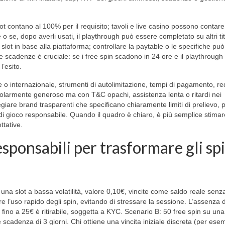
ot contano al 100% per il requisito; tavoli e live casino possono contar
e o se, dopo averli usati, il playthrough può essere completato su altri tit
slot in base alla piattaforma; controllare la paytable o le specifiche può
le scadenze è cruciale: se i free spin scadono in 24 ore e il playthrough 
l’esito.
le o internazionale, strumenti di autolimitazione, tempi di pagamento, req
olarmente generoso ma con T&C opachi, assistenza lenta o ritardi nei
giare brand trasparenti che specificano chiaramente limiti di prelievo, 
di gioco responsabile. Quando il quadro è chiaro, è più semplice stimare
ttative.
esponsabili per trasformare gli spi
 una slot a bassa volatilità, valore 0,10€, vincite come saldo reale senz
 l’uso rapido degli spin, evitando di stressare la sessione. L’assenza d
fino a 25€ è ritirabile, soggetta a KYC. Scenario B: 50 free spin su una
 scadenza di 3 giorni. Chi ottiene una vincita iniziale discreta (per es