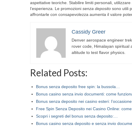
aspettative teoriche. Stabilire limiti personali, utilizza
l’esperienza. Le promozioni
senza deposito
sono utili 
affrontarle con consapevolezza aumenta il valore potenzi
Cassidy Greer
Denver aerospace engineer trekk
rover code, Himalayan spiritual
altitude to test flavor physics.
Related Posts:
Bonus senza deposito free spin: la bussola…
Bonus casino senza invio documenti: come funzio
Bonus senza deposito nei casino esteri: l’occasion
Free Spin Senza Deposito nei Casino Online: com
Scopri i segreti del bonus senza deposito:…
Bonus casino senza deposito e senza invio docum