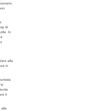
Scenario
 non
ne
cap di
tile. In
 è
us
tare alla
nza in
puntata
rsi
incite
re il
 alle