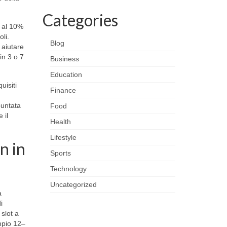
Categories
e al 10%
oli.
Blog
 aiutare
in 3 o 7
Business
Education
uisiti
Finance
puntata
Food
 il
Health
Lifestyle
n in
Sports
Technology
Uncategorized
a
i
 slot a
empio 12–