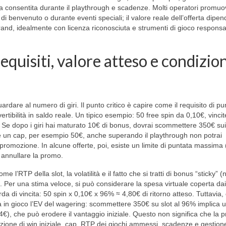
ma consentita durante il playthrough e scadenze. Molti operatori promuo
 benvenuto o durante eventi speciali; il valore reale dell’offerta dipen
el brand, idealmente con licenza riconosciuta e strumenti di gioco responsa
equisiti, valore atteso e condizion
ardare al numero di giri. Il punto critico è capire come il requisito di pu
vertibilità in saldo reale. Un tipico esempio: 50 free spin da 0,10€, vincit
. Se dopo i giri hai maturato 10€ di bonus, dovrai scommettere 350€ sui
ede un cap, per esempio 50€, anche superando il playthrough non potrai
a promozione. In alcune offerte, poi, esiste un limite di puntata massima 
 annullare la promo.
me l’RTP della slot, la volatilità e il fatto che si tratti di bonus “sticky” (
i). Per una stima veloce, si può considerare la spesa virtuale coperta dai
orda di vincita: 50 spin x 0,10€ x 96% ≈ 4,80€ di ritorno atteso. Tuttavia
a in gioco l’EV del wagering: scommettere 350€ su slot al 96% implica 
4€), che può erodere il vantaggio iniziale. Questo non significa che la 
nazione di win iniziale, cap, RTP dei giochi ammessi, scadenze e gestion