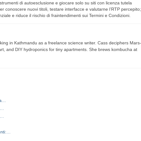
re strumenti di autoesclusione e giocare solo su siti con licenza tutela
per conoscere nuovi titoli, testare interfacce e valutarne l’RTP percepito;
ale e riduce il rischio di fraintendimenti sui Termini e Condizioni.
ing in Kathmandu as a freelance science writer. Cass deciphers Mars
 art, and DIY hydroponics for tiny apartments. She brews kombucha at
na…
e…
e…
enti:…