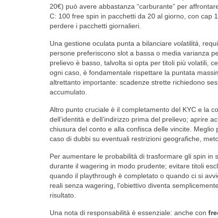
20€) può avere abbastanza “carburante” per affrontare 
C: 100 free spin in pacchetti da 20 al giorno, con cap 1
perdere i pacchetti giornalieri.
Una gestione oculata punta a bilanciare
volatilità
, requ
persone preferiscono slot a bassa o media varianza per
prelievo è basso, talvolta si opta per titoli più volatili,
ogni caso, è fondamentale rispettare la puntata massi
altrettanto importante: scadenze strette richiedono sess
accumulato.
Altro punto cruciale è il completamento del KYC e la co
dell’identità e dell’indirizzo prima del prelievo; aprire 
chiusura del conto e alla confisca delle vincite. Meglio
caso di dubbi su eventuali restrizioni geografiche, meto
Per aumentare le probabilità di trasformare gli spin in 
durante il wagering in modo prudente; evitare titoli es
quando il playthrough è completato o quando ci si avvici
reali senza wagering, l’obiettivo diventa semplicemente u
risultato.
Una nota di responsabilità è essenziale: anche con
fre