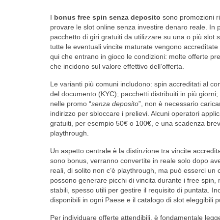
I
bonus free spin senza deposito
sono promozioni ris
provare le slot online senza investire denaro reale. In p
pacchetto di giri gratuiti da utilizzare su una o più sl
tutte le eventuali vincite maturate vengono accreditat
qui che entrano in gioco le condizioni: molte offerte 
che incidono sul valore effettivo dell’offerta.
Le varianti più comuni includono: spin accreditati al com
del documento (KYC); pacchetti distribuiti in più giorni; 
nelle promo “
senza deposito
”, non è necessario carica
indirizzo per sbloccare i prelievi. Alcuni operatori appl
gratuiti, per esempio 50€ o 100€, e una scadenza breve
playthrough.
Un aspetto centrale è la distinzione tra vincite accred
sono bonus, verranno convertite in reale solo dopo ave
reali, di solito non c’è playthrough, ma può esserci un
possono generare picchi di vincita durante i free spin, 
stabili, spesso utili per gestire il requisito di puntata.
disponibili in ogni Paese e il catalogo di slot eleggibili
Per individuare offerte attendibili, è fondamentale legg