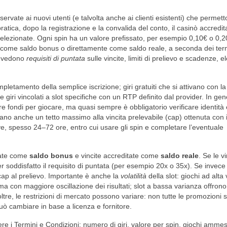
ervate ai nuovi utenti (e talvolta anche ai clienti esistenti) che permett
ratica, dopo la registrazione e la convalida del conto, il casinò accredit
ot selezionate. Ogni spin ha un valore prefissato, per esempio 0,10€ o 0,2
e come saldo bonus o direttamente come saldo reale, a seconda dei term
prevedono
requisiti di puntata
sulle vincite, limiti di prelievo e scadenze, e
pletamento della semplice iscrizione; giri gratuiti che si attivano con la 
e giri vincolati a slot specifiche con un RTP definito dal provider. In gen
re fondi per giocare, ma quasi sempre è obbligatorio verificare identità 
icano anche un tetto massimo alla vincita prelevabile (cap) ottenuta con i 
, spesso 24–72 ore, entro cui usare gli spin e completare l’eventuale
itate come
saldo bonus
e vincite accreditate come
saldo reale
. Se le vi
r soddisfatto il requisito di puntata (per esempio 20x o 35x). Se invec
 cap al prelievo. Importante è anche la
volatilità
della slot: giochi ad alta
ma con maggiore oscillazione dei risultati; slot a bassa varianza offrono 
 Inoltre, le restrizioni di mercato possono variare: non tutte le promozioni
 può cambiare in base a licenza e fornitore.
ere i Termini e Condizioni: numero di giri, valore per spin, giochi ammes