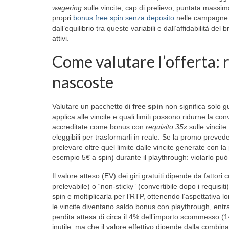
wagering
sulle vincite, cap di prelievo, puntata massi
propri
bonus free spin senza deposito
nelle campagne di
dall’equilibrio tra queste variabili e dall’affidabilità d
attivi.
Come valutare l’offerta: r
nascoste
Valutare un pacchetto di
free spin
non significa solo gu
applica alle vincite e quali limiti possono ridurne la con
accreditate come bonus con
requisito 35x
sulle vincite
eleggibili per trasformarli in reale. Se la promo prev
prelevare oltre quel limite dalle vincite generate con l
esempio 5€ a spin) durante il playthrough: violarlo può
Il valore atteso (EV) dei giri gratuiti dipende da fattori co
prelevabile) o “non-sticky” (convertibile dopo i requisit
spin e moltiplicarla per l’RTP, ottenendo l’aspettativa l
le vincite diventano saldo bonus con playthrough, entr
perdita attesa di circa il 4% dell’importo scommesso (1
inutile, ma che il valore effettivo dipende dalla combi