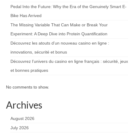
Pedal Into the Future: Why the Era of the Genuinely Smart E-
Bike Has Arrived
The Missing Variable That Can Make or Break Your
Experiment: A Deep Dive into Protein Quantification
Découvrez les atouts d’un nouveau casino en ligne :
innovations, sécurité et bonus
Découvrez l’univers du casino en ligne français : sécurité, jeux
et bonnes pratiques
No comments to show.
Archives
August 2026
July 2026