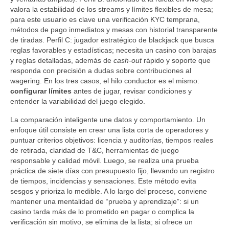
valora la estabilidad de los streams y límites flexibles de mesa;
para este usuario es clave una verificación KYC temprana,
métodos de pago inmediatos y mesas con historial transparente
de tiradas. Perfil C: jugador estratégico de blackjack que busca
reglas favorables y estadísticas; necesita un casino con barajas
y reglas detalladas, además de
cash-out
rápido y soporte que
responda con precisión a dudas sobre contribuciones al
wagering. En los tres casos, el hilo conductor es el mismo:
configurar límites
antes de jugar, revisar condiciones y
entender la variabilidad del juego elegido.
La comparación inteligente une datos y comportamiento. Un
enfoque útil consiste en crear una lista corta de operadores y
puntuar criterios objetivos: licencia y auditorías, tiempos reales
de retirada, claridad de T&C, herramientas de juego
responsable y calidad móvil. Luego, se realiza una prueba
práctica de siete días con presupuesto fijo, llevando un registro
de tiempos, incidencias y sensaciones. Este método evita
sesgos y prioriza lo medible. A lo largo del proceso, conviene
mantener una mentalidad de “prueba y aprendizaje”: si un
casino tarda más de lo prometido en pagar o complica la
verificación sin motivo, se elimina de la lista; si ofrece un