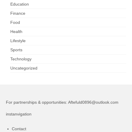
Education
Finance
Food
Health
Lifestyle
Sports
Technology
Uncategorized
For partnerships & opportunities:
Aftefuld0896@outlook.com
instanvigation
Contact