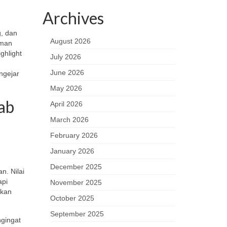
Archives
g, dan
August 2026
aman
ghlight
July 2026
June 2026
ngejar
May 2026
ab
April 2026
March 2026
February 2026
January 2026
December 2025
n. Nilai
api
November 2025
rkan
October 2025
September 2025
ngingat