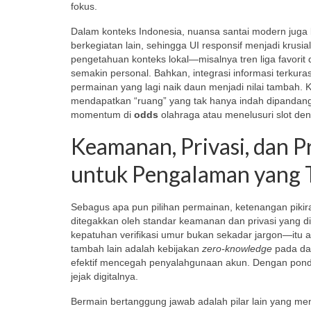
fokus.
Dalam konteks Indonesia, nuansa santai modern juga b
berkegiatan lain, sehingga UI responsif menjadi kru
pengetahuan konteks lokal—misalnya tren liga favor
semakin personal. Bahkan, integrasi informasi terkuras
permainan yang lagi naik daun menjadi nilai tambah. 
mendapatkan “ruang” yang tak hanya indah dipandang,
momentum di
odds
olahraga atau menelusuri slot de
Keamanan, Privasi, dan 
untuk Pengalaman yang 
Sebagus apa pun pilihan permainan, ketenangan pikira
ditegakkan oleh standar keamanan dan privasi yang disip
kepatuhan verifikasi umur bukan sekadar jargon—itu a
tambah lain adalah kebijakan
zero-knowledge
pada dat
efektif mencegah penyalahgunaan akun. Dengan ponda
jejak digitalnya.
Bermain bertanggung jawab adalah pilar lain yang meng