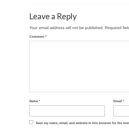
Leave a Reply
Your email address will not be published.
Required fie
Comment
*
Name
*
Email
*
Save my name, email, and website in this browser for the nex