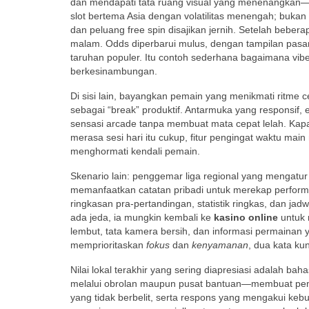
dan mendapati tata ruang visual yang menenangkan—war
slot bertema Asia dengan volatilitas menengah; bukan s
dan peluang free spin disajikan jernih. Setelah beber
malam. Odds diperbarui mulus, dengan tampilan pasar
taruhan populer. Itu contoh sederhana bagaimana vi
berkesinambungan.
Di sisi lain, bayangkan pemain yang menikmati ritme 
sebagai “break” produktif. Antarmuka yang responsif, 
sensasi arcade tanpa membuat mata cepat lelah. Kapan 
merasa sesi hari itu cukup, fitur pengingat waktu mai
menghormati kendali pemain.
Skenario lain: penggemar liga regional yang mengat
memanfaatkan catatan pribadi untuk merekap performa
ringkasan pra-pertandingan, statistik ringkas, dan 
ada jeda, ia mungkin kembali ke
kasino online
untuk 
lembut, tata kamera bersih, dan informasi permainan
memprioritaskan
fokus
dan
kenyamanan
, dua kata ku
Nilai lokal terakhir yang sering diapresiasi adalah b
melalui obrolan maupun pusat bantuan—membuat pemain
yang tidak berbelit, serta respons yang mengakui ke