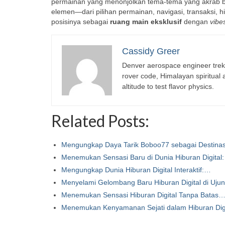
permainan yang menonjolkan tema-tema yang akrab b
elemen—dari pilihan permainan, navigasi, transaksi
posisinya sebagai
ruang main eksklusif
dengan
vibe
Cassidy Greer
Denver aerospace engineer trekk
rover code, Himalayan spiritual
altitude to test flavor physics.
Related Posts:
Mengungkap Daya Tarik Boboo77 sebagai Destina
Menemukan Sensasi Baru di Dunia Hiburan Digital
Mengungkap Dunia Hiburan Digital Interaktif:…
Menyelami Gelombang Baru Hiburan Digital di Ujun
Menemukan Sensasi Hiburan Digital Tanpa Batas
Menemukan Kenyamanan Sejati dalam Hiburan Dig