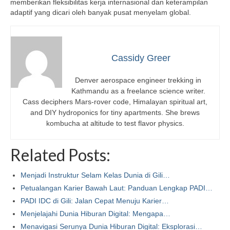
memberikan fleksibilitas kerja internasional dan keterampilan
adaptif yang dicari oleh banyak pusat menyelam global.
Cassidy Greer
Denver aerospace engineer trekking in
Kathmandu as a freelance science writer.
Cass deciphers Mars-rover code, Himalayan spiritual art,
and DIY hydroponics for tiny apartments. She brews
kombucha at altitude to test flavor physics.
Related Posts:
Menjadi Instruktur Selam Kelas Dunia di Gili…
Petualangan Karier Bawah Laut: Panduan Lengkap PADI…
PADI IDC di Gili: Jalan Cepat Menuju Karier…
Menjelajahi Dunia Hiburan Digital: Mengapa…
Menavigasi Serunya Dunia Hiburan Digital: Eksplorasi…