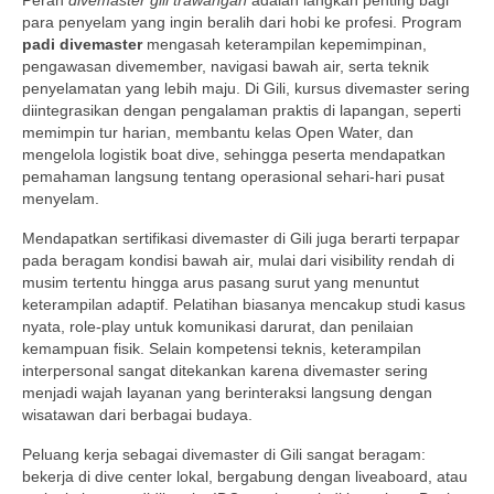
Peran
divemaster gili trawangan
adalah langkah penting bagi
para penyelam yang ingin beralih dari hobi ke profesi. Program
padi divemaster
mengasah keterampilan kepemimpinan,
pengawasan divemember, navigasi bawah air, serta teknik
penyelamatan yang lebih maju. Di Gili, kursus divemaster sering
diintegrasikan dengan pengalaman praktis di lapangan, seperti
memimpin tur harian, membantu kelas Open Water, dan
mengelola logistik boat dive, sehingga peserta mendapatkan
pemahaman langsung tentang operasional sehari-hari pusat
menyelam.
Mendapatkan sertifikasi divemaster di Gili juga berarti terpapar
pada beragam kondisi bawah air, mulai dari visibility rendah di
musim tertentu hingga arus pasang surut yang menuntut
keterampilan adaptif. Pelatihan biasanya mencakup studi kasus
nyata, role-play untuk komunikasi darurat, dan penilaian
kemampuan fisik. Selain kompetensi teknis, keterampilan
interpersonal sangat ditekankan karena divemaster sering
menjadi wajah layanan yang berinteraksi langsung dengan
wisatawan dari berbagai budaya.
Peluang kerja sebagai divemaster di Gili sangat beragam:
bekerja di dive center lokal, bergabung dengan liveaboard, atau