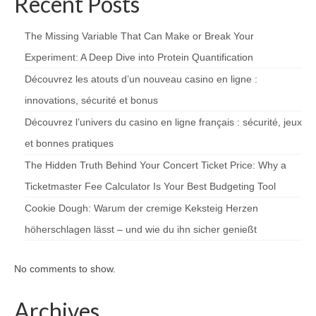
Recent Posts
The Missing Variable That Can Make or Break Your
Experiment: A Deep Dive into Protein Quantification
Découvrez les atouts d’un nouveau casino en ligne :
innovations, sécurité et bonus
Découvrez l’univers du casino en ligne français : sécurité, jeux
et bonnes pratiques
The Hidden Truth Behind Your Concert Ticket Price: Why a
Ticketmaster Fee Calculator Is Your Best Budgeting Tool
Cookie Dough: Warum der cremige Keksteig Herzen
höherschlagen lässt – und wie du ihn sicher genießt
No comments to show.
Archives