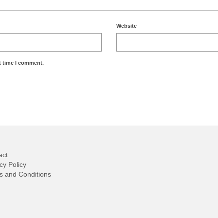
Website
t time I comment.
act
cy Policy
s and Conditions