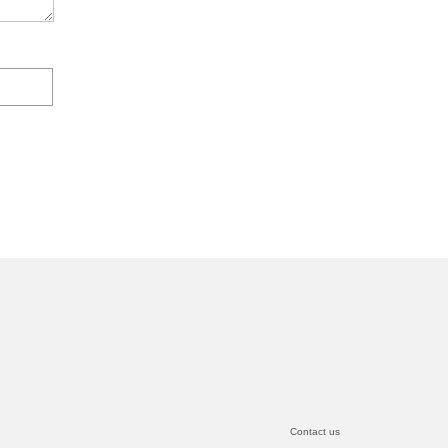
Contact us