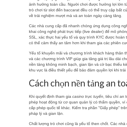
ảnh hưởng toàn cầu. Người chơi được hưởng lợi lớn từ tí
trò chơi từ slot đến baccarat đều có thể truy cập bất c
về trải nghiệm mượt mà và an toàn ngày càng tăng.
Các nhà cung cấp đã nhanh chóng ứng dụng công nghệ để
khai công nghệ phát trực tiếp (live dealer) để mô ph
SSL, xác thực hai yếu tố và quy trình KYC được hoàn t
có thể cảm thấy an tâm hơn khi tham gia các phiên cư
Yếu tố khuyến mãi và chương trình khách hàng thân th
và các chương trình VIP giúp gia tăng giá trị lâu dài c
nền tảng không minh bạch, gian lận và cờ bạc thiếu kiểm
khu vực là điều thiết yếu để bảo đảm quyền lợi khi trả
Cách chọn nền tảng an to
Khi quyết định tham gia
casino trực tuyến
, tiêu chí an
phép hoạt động từ cơ quan quản lý có thẩm quyền, v
cấp phép quốc tế khác. Kiểm tra phần "Giấy phép" trên 
pháp lý và gian lận.
Chất lượng trò chơi cũng là yếu tố then chốt. Các n