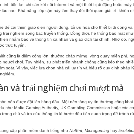
nh tiện lợi: chỉ cần kết nối Internet và một thiết bị di động hoặc máy 
ứ lúc nào. Khả năng tiếp cận này làm thay đổi thói quen giải trí, khiến 
 cải thiện giao diện người dùng, tối ưu hóa cho thiết bị di động và 
ỏng trải nghiệm sòng bạc truyền thống. Đồng thời, hệ thống bảo mật nh
hiện nhằm bảo vệ thông tin cá nhân và giao dịch tài chính. Nhờ đó, ng
ợc trực tuyến.
iết cũng là điểm cộng lớn: thưởng chào mừng, vòng quay miễn phí, ho
ho người chơi. Tuy nhiên, sự phát triển nhanh chóng cũng kéo theo nhiều
 soát. Vì vậy, việc lựa chọn nhà cái uy tín và hiểu rõ quy định pháp lý
i nghiệm.
àn và trải nghiệm chơi mượt mà
 toàn nên được đặt lên hàng đầu. Một nền tảng uy tín thường công khai
í dụ như Malta Gaming Authority, UK Gambling Commission hoặc các c
trang chủ và tra cứu thông tin là bước đầu tiên quan trọng để tránh rủ
hà cung cấp phần mềm danh tiếng như
NetEnt
,
Microgaming
hay
Evolutio