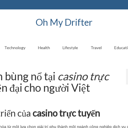
Oh My Drifter
Technology
Health
Lifestyle
Travel
Educat
 bùng nổ tại
casino trực
n đại cho người Việt
triển của
casino trực tuyến
óa từ một lựa chọn giải trí phụ thành một ngành công nghiệp dịch vụ 