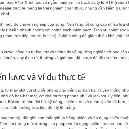
ảm bảo RNG (trình tạo số ngẫu nhiên) minh bạch và tỷ lệ RTP (return 
i dealer thực tế mang lại trải nghiệm chân thực, nhưng cần kiểm tra hìn
 chơi.
nh mức độ chuyên nghiệp của sòng. Nền tảng tốt cung cấp nhiều lựa 
ử lý rút tiền nhanh chóng với chính sách minh bạch. Dịch vụ chăm sóc 
 (chat trực tiếp, email, hotline) là điểm cộng để giảm thiểu khó khăn k
iền cược, công cụ tự loại trừ và thông tin về ngưỡng nghiện cờ bạc cần
ều khoản, quy định rút thưởng và giới hạn đặt cược để tối ưu hóa trải 
ến lược và ví dụ thực tế
g, từ máy slot với chủ đề phong phú đến các bàn bài truyền thống như
út nhờ đồ họa bắt mắt, cơ chế thưởng phong phú và jackpot lũy tiến, ph
anh. Bài và trò bàn đòi hỏi kỹ năng, chiến lược và quản lý vốn tốt hơn, 
 chơi ảnh hưởng trực tiếp đến tỷ lệ thắng.
anagement), đặt giới hạn thắng/thua hàng phiên và áp dụng chiến thuậ
h đếm bài (trong môi trường cho phép) và áp dụng chiến lược cơ bản có