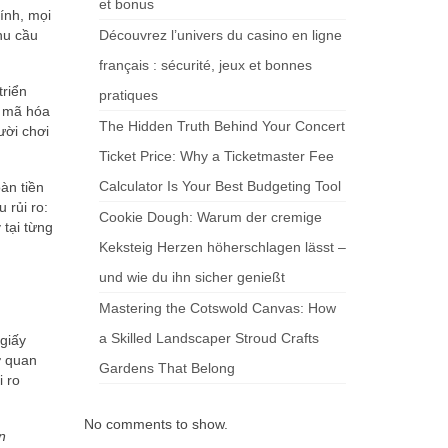
et bonus
tính, mọi
nhu cầu
Découvrez l’univers du casino en ligne
français : sécurité, jeux et bonnes
triển
pratiques
ư mã hóa
The Hidden Truth Behind Your Concert
ười chơi
Ticket Price: Why a Ticketmaster Fee
Calculator Is Your Best Budgeting Tool
àn tiền
 rủi ro:
Cookie Dough: Warum der cremige
 tại từng
Keksteig Herzen höherschlagen lässt –
und wie du ihn sicher genießt
Mastering the Cotswold Canvas: How
a Skilled Landscaper Stroud Crafts
 giấy
ơ quan
Gardens That Belong
i ro
No comments to show.
n