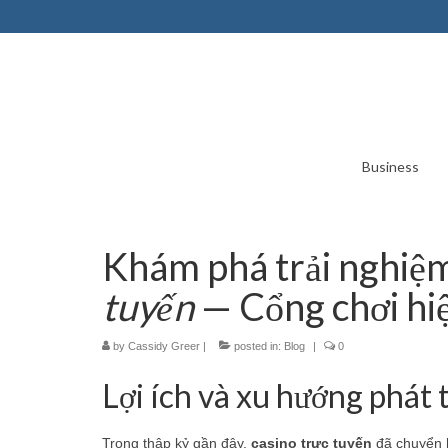
Business
Khám phá trải nghiệm
tuyến
— Cổng chơi hiệ
by
Cassidy Greer
|
posted in:
Blog
|
0
Lợi ích và xu hướng phát 
Trong thập kỷ gần đây,
casino trực tuyến
đã chuyển h