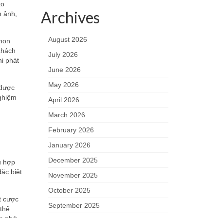
to
Archives
h ảnh,
August 2026
chọn
khách
July 2026
hi phát
June 2026
May 2026
 được
nghiệm
April 2026
March 2026
February 2026
January 2026
December 2025
ù hợp
đặc biệt
November 2025
October 2025
t cược
September 2025
 thể