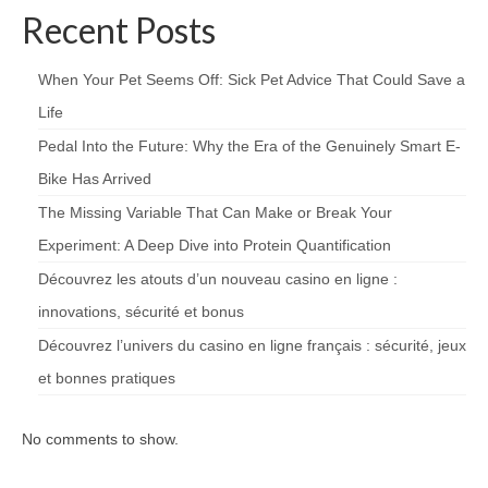
Recent Posts
When Your Pet Seems Off: Sick Pet Advice That Could Save a
Life
Pedal Into the Future: Why the Era of the Genuinely Smart E-
Bike Has Arrived
The Missing Variable That Can Make or Break Your
Experiment: A Deep Dive into Protein Quantification
Découvrez les atouts d’un nouveau casino en ligne :
innovations, sécurité et bonus
Découvrez l’univers du casino en ligne français : sécurité, jeux
et bonnes pratiques
No comments to show.