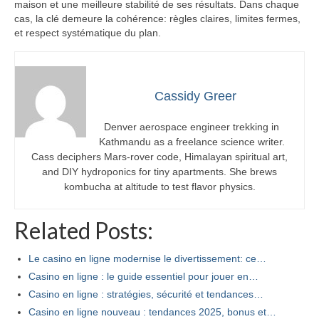
maison et une meilleure stabilité de ses résultats. Dans chaque
cas, la clé demeure la cohérence: règles claires, limites fermes,
et respect systématique du plan.
Cassidy Greer
Denver aerospace engineer trekking in
Kathmandu as a freelance science writer.
Cass deciphers Mars-rover code, Himalayan spiritual art,
and DIY hydroponics for tiny apartments. She brews
kombucha at altitude to test flavor physics.
Related Posts:
Le casino en ligne modernise le divertissement: ce…
Casino en ligne : le guide essentiel pour jouer en…
Casino en ligne : stratégies, sécurité et tendances…
Casino en ligne nouveau : tendances 2025, bonus et…