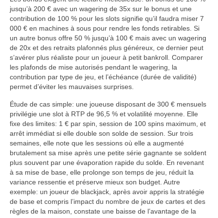
jusqu’à 200 € avec un wagering de 35x sur le bonus et une
contribution de 100 % pour les slots signifie qu’il faudra miser 7
000 € en machines à sous pour rendre les fonds retirables. Si
un autre bonus offre 50 % jusqu’à 100 € mais avec un wagering
de 20x et des retraits plafonnés plus généreux, ce dernier peut
s’avérer plus réaliste pour un joueur à petit bankroll. Comparer
les plafonds de mise autorisés pendant le wagering, la
contribution par type de jeu, et l’échéance (durée de validité)
permet d’éviter les mauvaises surprises.
Étude de cas simple: une joueuse disposant de 300 € mensuels
privilégie une slot à RTP de 96,5 % et volatilité moyenne. Elle
fixe des limites: 1 € par spin, session de 100 spins maximum, et
arrêt immédiat si elle double son solde de session. Sur trois
semaines, elle note que les sessions où elle a augmenté
brutalement sa mise après une petite série gagnante se soldent
plus souvent par une évaporation rapide du solde. En revenant
à sa mise de base, elle prolonge son temps de jeu, réduit la
variance ressentie et préserve mieux son budget. Autre
exemple: un joueur de blackjack, après avoir appris la stratégie
de base et compris l’impact du nombre de jeux de cartes et des
règles de la maison, constate une baisse de l’avantage de la