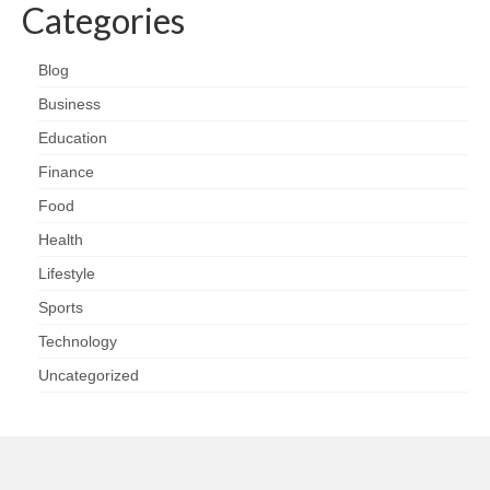
Categories
Blog
Business
Education
Finance
Food
Health
Lifestyle
Sports
Technology
Uncategorized