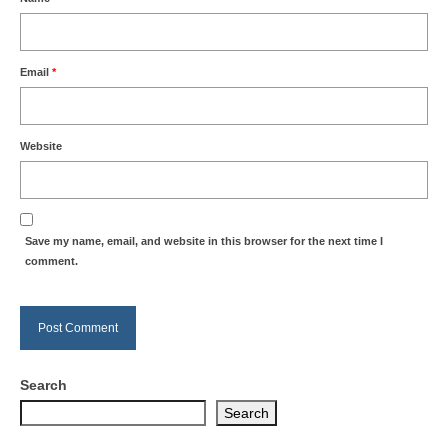
Email
*
Website
Save my name, email, and website in this browser for the next time I
comment.
Search
Search