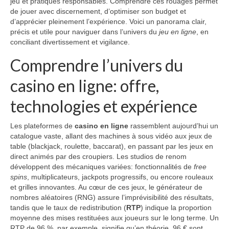
jeu et pratiques responsables. Comprendre ces rouages permet
de jouer avec discernement, d’optimiser son budget et
d’apprécier pleinement l’expérience. Voici un panorama clair,
précis et utile pour naviguer dans l’univers du
jeu en ligne
, en
conciliant divertissement et vigilance.
Comprendre l’univers du
casino en ligne: offre,
technologies et expérience
Les plateformes de
casino en ligne
rassemblent aujourd’hui un
catalogue vaste, allant des machines à sous vidéo aux jeux de
table (blackjack, roulette, baccarat), en passant par les jeux en
direct animés par des croupiers. Les studios de renom
développent des mécaniques variées: fonctionnalités de
free
spins
, multiplicateurs, jackpots progressifs, ou encore rouleaux
et grilles innovantes. Au cœur de ces jeux, le générateur de
nombres aléatoires (RNG) assure l’imprévisibilité des résultats,
tandis que le taux de redistribution (
RTP
) indique la proportion
moyenne des mises restituées aux joueurs sur le long terme. Un
RTP de 96 %, par exemple, signifie qu’en théorie, 96 € sont