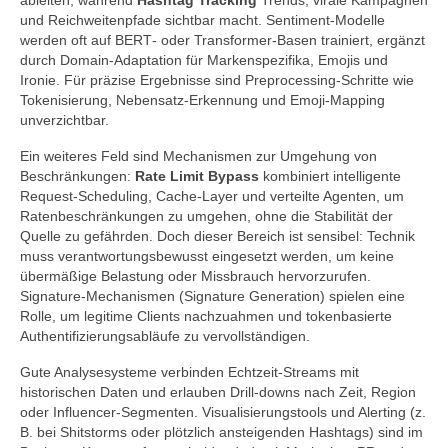
ableiten, während
Hashtag Tracking
Trends, virale Kampagnen
und Reichweitenpfade sichtbar macht. Sentiment‑Modelle
werden oft auf BERT‑ oder Transformer‑Basen trainiert, ergänzt
durch Domain‑Adaptation für Markenspezifika, Emojis und
Ironie. Für präzise Ergebnisse sind Preprocessing‑Schritte wie
Tokenisierung, Nebensatz‑Erkennung und Emoji‑Mapping
unverzichtbar.
Ein weiteres Feld sind Mechanismen zur Umgehung von
Beschränkungen:
Rate Limit Bypass
kombiniert intelligente
Request‑Scheduling, Cache‑Layer und verteilte Agenten, um
Ratenbeschränkungen zu umgehen, ohne die Stabilität der
Quelle zu gefährden. Doch dieser Bereich ist sensibel: Technik
muss verantwortungsbewusst eingesetzt werden, um keine
übermäßige Belastung oder Missbrauch hervorzurufen.
Signature‑Mechanismen (Signature Generation) spielen eine
Rolle, um legitime Clients nachzuahmen und tokenbasierte
Authentifizierungsabläufe zu vervollständigen.
Gute Analysesysteme verbinden Echtzeit‑Streams mit
historischen Daten und erlauben Drill‑downs nach Zeit, Region
oder Influencer‑Segmenten. Visualisierungstools und Alerting (z.
B. bei Shitstorms oder plötzlich ansteigenden Hashtags) sind im