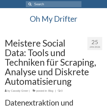
Search
for:
Oh My Drifter
Meistere Social
25
JAN 2026
Data: Tools und
Techniken für Scraping,
Analyse und Diskrete
Automatisierung
by
Cassidy Greer
|
posted in:
Blog
|
0
Datenextraktion und