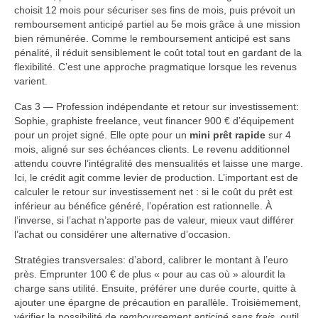
choisit 12 mois pour sécuriser ses fins de mois, puis prévoit un
remboursement anticipé partiel au 5e mois grâce à une mission
bien rémunérée. Comme le remboursement anticipé est sans
pénalité, il réduit sensiblement le coût total tout en gardant de la
flexibilité. C’est une approche pragmatique lorsque les revenus
varient.
Cas 3 — Profession indépendante et retour sur investissement:
Sophie, graphiste freelance, veut financer 900 € d’équipement
pour un projet signé. Elle opte pour un
mini prêt rapide
sur 4
mois, aligné sur ses échéances clients. Le revenu additionnel
attendu couvre l’intégralité des mensualités et laisse une marge.
Ici, le crédit agit comme levier de production. L’important est de
calculer le retour sur investissement net : si le coût du prêt est
inférieur au bénéfice généré, l’opération est rationnelle. À
l’inverse, si l’achat n’apporte pas de valeur, mieux vaut différer
l’achat ou considérer une alternative d’occasion.
Stratégies transversales: d’abord, calibrer le montant à l’euro
près. Emprunter 100 € de plus « pour au cas où » alourdit la
charge sans utilité. Ensuite, préférer une durée courte, quitte à
ajouter une épargne de précaution en parallèle. Troisièmement,
vérifier la possibilité de
remboursement anticipé sans frais
, outil