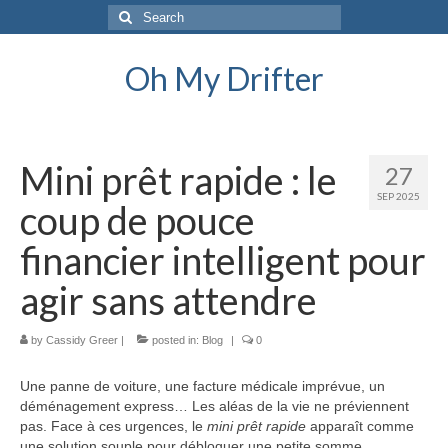
Search
for:
Oh My Drifter
Mini prêt rapide : le
27
SEP 2025
coup de pouce
financier intelligent pour
agir sans attendre
by
Cassidy Greer
|
posted in:
Blog
|
0
Une panne de voiture, une facture médicale imprévue, un
déménagement express… Les aléas de la vie ne préviennent
pas. Face à ces urgences, le
mini prêt rapide
apparaît comme
une solution souple pour débloquer une petite somme