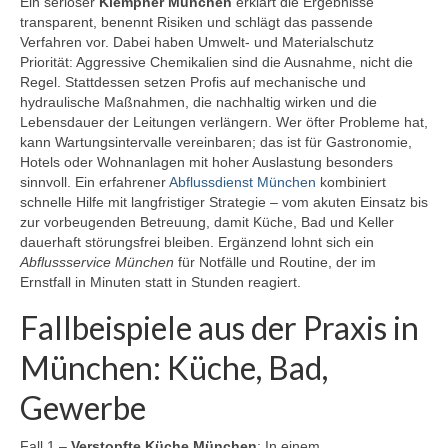
Ein seriöser
Klempner München
erklärt die Ergebnisse
transparent, benennt Risiken und schlägt das passende
Verfahren vor. Dabei haben Umwelt- und Materialschutz
Priorität: Aggressive Chemikalien sind die Ausnahme, nicht die
Regel. Stattdessen setzen Profis auf mechanische und
hydraulische Maßnahmen, die nachhaltig wirken und die
Lebensdauer der Leitungen verlängern. Wer öfter Probleme hat,
kann Wartungsintervalle vereinbaren; das ist für Gastronomie,
Hotels oder Wohnanlagen mit hoher Auslastung besonders
sinnvoll. Ein erfahrener
Abflussdienst München
kombiniert
schnelle Hilfe mit langfristiger Strategie – vom akuten Einsatz bis
zur vorbeugenden Betreuung, damit Küche, Bad und Keller
dauerhaft störungsfrei bleiben. Ergänzend lohnt sich ein
Abflussservice München
für Notfälle und Routine, der im
Ernstfall in Minuten statt in Stunden reagiert.
Fallbeispiele aus der Praxis in
München: Küche, Bad,
Gewerbe
Fall 1 –
Verstopfte Küche München
: In einem