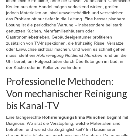
lösen leichte Fettfilme, ohne die Umwelt zu belasten. Chemische
Keulen aus dem Handel mögen verlockend wirken, greifen
jedoch Materialien an, sind umweltschädlich und verschieben
das Problem oft nur tiefer in die Leitung. Eine besser planbare
Lösung ist die periodische Wartung – insbesondere bei stark
genutzten Küchen, Mehrfamilienhäusern oder
Gastronomiebetrieben. Gebäudeeigentümer profitieren
zusätzlich von TV-Inspektionen, die frühzeitig Risse, Versätze
oder Einwüchse sichtbar machen. Und wenn es schnell gehen
muss, steht ein
Rohrreinigung Notdienst München
rund um die
Uhr bereit, um Folgeschäden durch Überflutungen im Bad, in
der Küche oder im Keller zu verhindern.
Professionelle Methoden:
Von mechanischer Reinigung
bis Kanal-TV
Eine fachgerechte
Rohrreinigungsfirma München
beginnt mit
Diagnose: Wo sitzt die Verstopfung, welche Materialien sind
betroffen, und wie ist die Zugänglichkeit? Im Hausinneren
starten Profis häufig mit mechanischen Verfahren. Die manuelle