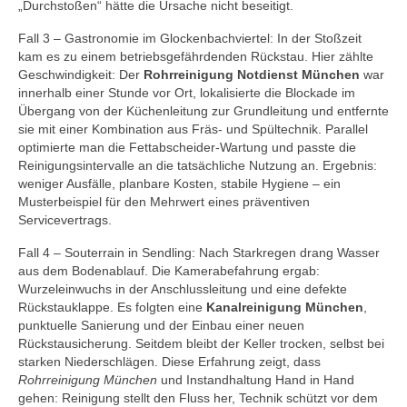
„Durchstoßen“ hätte die Ursache nicht beseitigt.
Fall 3 – Gastronomie im Glockenbachviertel: In der Stoßzeit
kam es zu einem betriebsgefährdenden Rückstau. Hier zählte
Geschwindigkeit: Der
Rohrreinigung Notdienst München
war
innerhalb einer Stunde vor Ort, lokalisierte die Blockade im
Übergang von der Küchenleitung zur Grundleitung und entfernte
sie mit einer Kombination aus Fräs- und Spültechnik. Parallel
optimierte man die Fettabscheider-Wartung und passte die
Reinigungsintervalle an die tatsächliche Nutzung an. Ergebnis:
weniger Ausfälle, planbare Kosten, stabile Hygiene – ein
Musterbeispiel für den Mehrwert eines präventiven
Servicevertrags.
Fall 4 – Souterrain in Sendling: Nach Starkregen drang Wasser
aus dem Bodenablauf. Die Kamerabefahrung ergab:
Wurzeleinwuchs in der Anschlussleitung und eine defekte
Rückstauklappe. Es folgten eine
Kanalreinigung München
,
punktuelle Sanierung und der Einbau einer neuen
Rückstausicherung. Seitdem bleibt der Keller trocken, selbst bei
starken Niederschlägen. Diese Erfahrung zeigt, dass
Rohrreinigung München
und Instandhaltung Hand in Hand
gehen: Reinigung stellt den Fluss her, Technik schützt vor dem