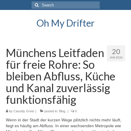
Search
for:
Oh My Drifter
Münchens Leitfaden
20
JAN 2026
für freie Rohre: So
bleiben Abfluss, Küche
und Kanal zuverlässig
funktionsfähig
by
Cassidy Greer
|
posted in:
Blog
|
0
Wenn in der Stadt der kurzen Wege plötzlich nichts mehr läuft,
liegt es häufig am Abfluss. In einer wachsenden Metropole wie