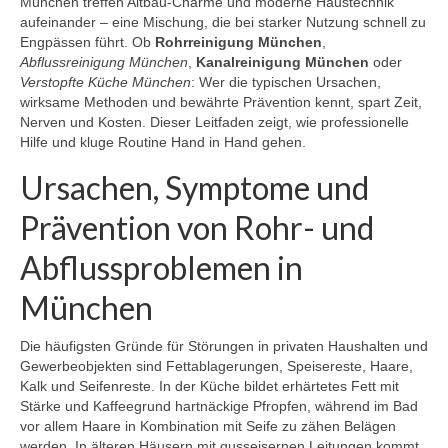
München treffen Altbau-Charme und moderne Haustechnik
aufeinander – eine Mischung, die bei starker Nutzung schnell zu
Engpässen führt. Ob
Rohrreinigung München
,
Abflussreinigung München
,
Kanalreinigung München
oder
Verstopfte Küche München
: Wer die typischen Ursachen,
wirksame Methoden und bewährte Prävention kennt, spart Zeit,
Nerven und Kosten. Dieser Leitfaden zeigt, wie professionelle
Hilfe und kluge Routine Hand in Hand gehen.
Ursachen, Symptome und
Prävention von Rohr- und
Abflussproblemen in
München
Die häufigsten Gründe für Störungen in privaten Haushalten und
Gewerbeobjekten sind Fettablagerungen, Speisereste, Haare,
Kalk und Seifenreste. In der Küche bildet erhärtetes Fett mit
Stärke und Kaffeegrund hartnäckige Pfropfen, während im Bad
vor allem Haare in Kombination mit Seife zu zähen Belägen
werden. In älteren Häusern mit gusseisernen Leitungen kommt