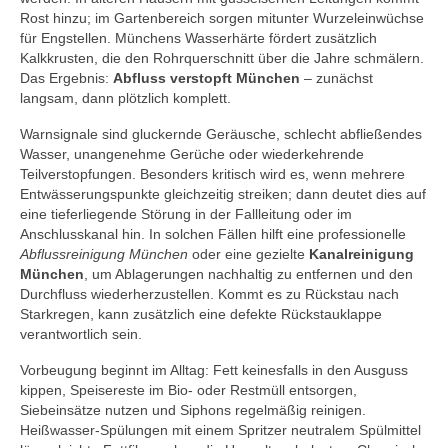
Rost hinzu; im Gartenbereich sorgen mitunter Wurzeleinwüchse
für Engstellen. Münchens Wasserhärte fördert zusätzlich
Kalkkrusten, die den Rohrquerschnitt über die Jahre schmälern.
Das Ergebnis:
Abfluss verstopft München
– zunächst
langsam, dann plötzlich komplett.
Warnsignale sind gluckernde Geräusche, schlecht abfließendes
Wasser, unangenehme Gerüche oder wiederkehrende
Teilverstopfungen. Besonders kritisch wird es, wenn mehrere
Entwässerungspunkte gleichzeitig streiken; dann deutet dies auf
eine tieferliegende Störung in der Fallleitung oder im
Anschlusskanal hin. In solchen Fällen hilft eine professionelle
Abflussreinigung München
oder eine gezielte
Kanalreinigung
München
, um Ablagerungen nachhaltig zu entfernen und den
Durchfluss wiederherzustellen. Kommt es zu Rückstau nach
Starkregen, kann zusätzlich eine defekte Rückstauklappe
verantwortlich sein.
Vorbeugung beginnt im Alltag: Fett keinesfalls in den Ausguss
kippen, Speisereste im Bio- oder Restmüll entsorgen,
Siebeinsätze nutzen und Siphons regelmäßig reinigen.
Heißwasser-Spülungen mit einem Spritzer neutralem Spülmittel