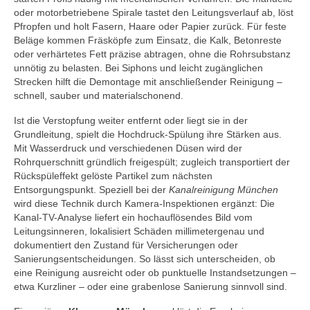
oder motorbetriebene Spirale tastet den Leitungsverlauf ab, löst
Pfropfen und holt Fasern, Haare oder Papier zurück. Für feste
Beläge kommen Fräsköpfe zum Einsatz, die Kalk, Betonreste
oder verhärtetes Fett präzise abtragen, ohne die Rohrsubstanz
unnötig zu belasten. Bei Siphons und leicht zugänglichen
Strecken hilft die Demontage mit anschließender Reinigung –
schnell, sauber und materialschonend.
Ist die Verstopfung weiter entfernt oder liegt sie in der
Grundleitung, spielt die Hochdruck-Spülung ihre Stärken aus.
Mit Wasserdruck und verschiedenen Düsen wird der
Rohrquerschnitt gründlich freigespült; zugleich transportiert der
Rückspüleffekt gelöste Partikel zum nächsten
Entsorgungspunkt. Speziell bei der
Kanalreinigung München
wird diese Technik durch Kamera-Inspektionen ergänzt: Die
Kanal-TV-Analyse liefert ein hochauflösendes Bild vom
Leitungsinneren, lokalisiert Schäden millimetergenau und
dokumentiert den Zustand für Versicherungen oder
Sanierungsentscheidungen. So lässt sich unterscheiden, ob
eine Reinigung ausreicht oder ob punktuelle Instandsetzungen –
etwa Kurzliner – oder eine grabenlose Sanierung sinnvoll sind.