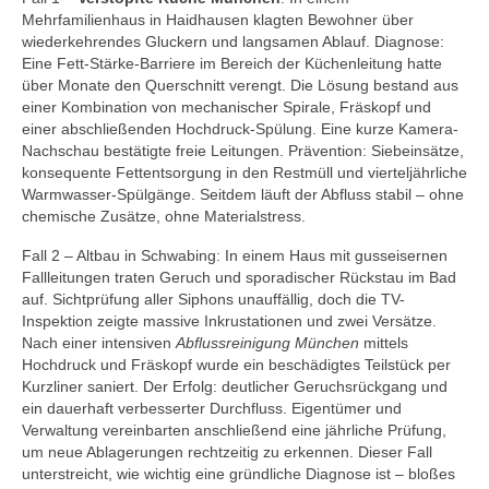
Mehrfamilienhaus in Haidhausen klagten Bewohner über
wiederkehrendes Gluckern und langsamen Ablauf. Diagnose:
Eine Fett-Stärke-Barriere im Bereich der Küchenleitung hatte
über Monate den Querschnitt verengt. Die Lösung bestand aus
einer Kombination von mechanischer Spirale, Fräskopf und
einer abschließenden Hochdruck-Spülung. Eine kurze Kamera-
Nachschau bestätigte freie Leitungen. Prävention: Siebeinsätze,
konsequente Fettentsorgung in den Restmüll und vierteljährliche
Warmwasser-Spülgänge. Seitdem läuft der Abfluss stabil – ohne
chemische Zusätze, ohne Materialstress.
Fall 2 – Altbau in Schwabing: In einem Haus mit gusseisernen
Fallleitungen traten Geruch und sporadischer Rückstau im Bad
auf. Sichtprüfung aller Siphons unauffällig, doch die TV-
Inspektion zeigte massive Inkrustationen und zwei Versätze.
Nach einer intensiven
Abflussreinigung München
mittels
Hochdruck und Fräskopf wurde ein beschädigtes Teilstück per
Kurzliner saniert. Der Erfolg: deutlicher Geruchsrückgang und
ein dauerhaft verbesserter Durchfluss. Eigentümer und
Verwaltung vereinbarten anschließend eine jährliche Prüfung,
um neue Ablagerungen rechtzeitig zu erkennen. Dieser Fall
unterstreicht, wie wichtig eine gründliche Diagnose ist – bloßes