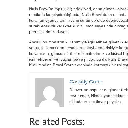
Nulls Brawl’ın topluluk içindeki yeri, onun düzenli olarak
modlarla karşılaştırıldığında, Nulls Brawl daha az hat
kullanan oyuncuların, resmi sürümde elde edemeyecekler
sürebilecek bir karakter kilidini, mod sayesinde birkaç sa
prensiplerini zorluyor.
Ancak, bu modların kullanımıyla ilgili etik ve güvenlik en
ve bu, kullanıcıların hesaplarını kaybetme riskiyle ka
kullanırken, güncel sürümleri tercih etmek ve kişisel bi
için rehberler ve ipuçları paylaşılıyor, bu da Nulls Br
hileli modlar, Brawl Stars evreninde karmaşık bir rol o
Cassidy Greer
Denver aerospace engineer trekk
rover code, Himalayan spiritual
altitude to test flavor physics.
Related Posts: