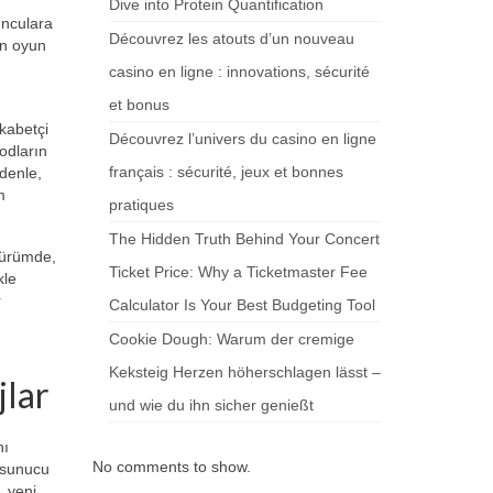
Dive into Protein Quantification
unculara
Découvrez les atouts d’un nouveau
ın oyun
casino en ligne : innovations, sécurité
et bonus
ekabetçi
Découvrez l’univers du casino en ligne
odların
français : sécurité, jeux et bonnes
edenle,
m
pratiques
The Hidden Truth Behind Your Concert
 sürümde,
Ticket Price: Why a Ticketmaster Fee
kle
r
Calculator Is Your Best Budgeting Tool
Cookie Dough: Warum der cremige
Keksteig Herzen höherschlagen lässt –
jlar
und wie du ihn sicher genießt
nı
No comments to show.
e sunucu
 yeni