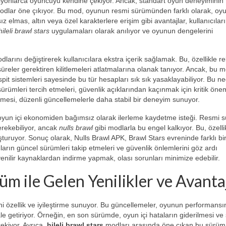
milyonlarca oyuncuyu kendine çekiyor. Ancak, standart oyun deneyiminin
odlar öne çıkıyor. Bu mod, oyunun resmi sürümünden farklı olarak, oy
ız elmas, altın veya özel karakterlere erişim gibi avantajlar, kullanıcılar
hileli brawl stars
uygulamaları olarak anılıyor ve oyunun dengelerini
dlarını değiştirerek kullanıcılara ekstra içerik sağlamak. Bu, özellikle r
reler gerektiren kilitlemeleri atlatmalarına olanak tanıyor. Ancak, bu m
tespit sistemleri sayesinde bu tür hesapları sık sık yasaklayabiliyor. Bu n
ürümleri tercih etmeleri, güvenlik açıklarından kaçınmak için kritik öne
rilmesi, düzenli güncellemelerle daha stabil bir deneyim sunuyor.
ın oyun içi ekonomiden bağımsız olarak ilerleme kaydetme isteği. Resmi
rekebiliyor, ancak
nulls brawl
gibi modlarla bu engel kalkıyor. Bu, özelli
oluşturuyor. Sonuç olarak, Nulls Brawl APK, Brawl Stars evreninde farklı bi
ıların güncel sürümleri takip etmeleri ve güvenlik önlemlerini göz ardı
enilir kaynaklardan indirme yapmak, olası sorunları minimize edebilir.
m ile Gelen Yenilikler ve Avanta
ni özellik ve iyileştirme sunuyor. Bu güncellemeler, oyunun performansı
ale getiriyor. Örneğin, en son sürümde, oyun içi hataların giderilmesi v
 çekiyor. Ayrıca,
hileli brawl stars
modları arasında öne çıkan bu sürüm,