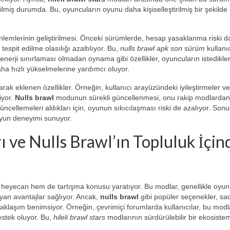
tirilmiş durumda. Bu, oyuncuların oyunu daha kişiselleştirilmiş bir şekilde
nlemlerinin geliştirilmesi. Önceki sürümlerde, hesap yasaklanma riski 
espit edilme olasılığı azaltılıyor. Bu,
nulls brawl apk son sürüm
kullanıc
enerji sınırlaması olmadan oynama gibi özellikler, oyuncuların istedikle
aha hızlı yükselmelerine yardımcı oluyor.
 olarak eklenen özellikler. Örneğin, kullanıcı arayüzündeki iyileştirmeler ve
iyor.
Nulls brawl
modunun sürekli güncellenmesi, onu rakip modlardan
üncellemeleri aldıkları için, oyunun sıkıcılaşması riski de azalıyor. Sonu
 oyun deneyimi sunuyor.
ı ve Nulls Brawl’ın Topluluk İçin
m heyecan hem de tartışma konusu yaratıyor. Bu modlar, genellikle oyu
ayan avantajlar sağlıyor. Ancak,
nulls brawl
gibi popüler seçenekler, sa
klaşım benimsiyor. Örneğin, çevrimiçi forumlarda kullanıcılar, bu modl
destek oluyor. Bu,
hileli brawl stars
modlarının sürdürülebilir bir ekosiste