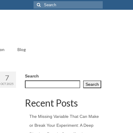
Search
for:
ion
Blog
7
Search
OCT 2025
Search
Recent Posts
The Missing Variable That Can Make
or Break Your Experiment: A Deep