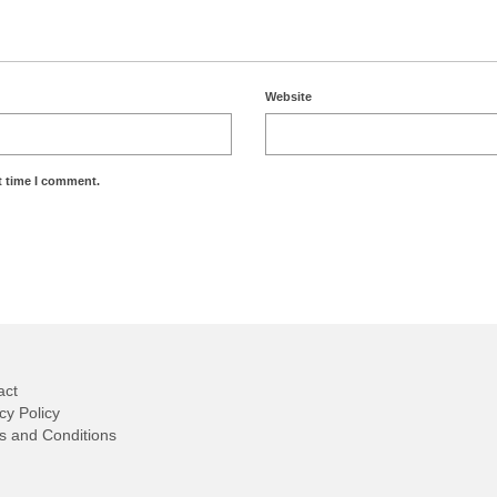
Website
t time I comment.
act
cy Policy
s and Conditions