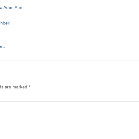
a Adım Atın
ehberi
sée…
lds are marked
*