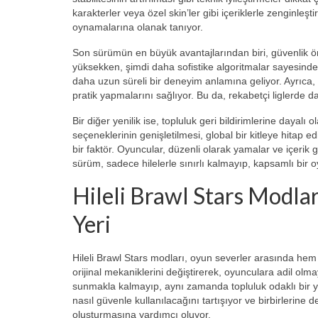
karakterler veya özel skin’ler gibi içeriklerle zenginleş
oynamalarına olanak tanıyor.
Son sürümün en büyük avantajlarından biri, güvenlik ö
yüksekken, şimdi daha sofistike algoritmalar sayesinde t
daha uzun süreli bir deneyim anlamına geliyor. Ayrıca, 
pratik yapmalarını sağlıyor. Bu da, rekabetçi liglerde d
Bir diğer yenilik ise, topluluk geri bildirimlerine dayalı
seçeneklerinin genişletilmesi, global bir kitleye hitap ed
bir faktör. Oyuncular, düzenli olarak yamalar ve içerik g
sürüm, sadece hilelerle sınırlı kalmayıp, kapsamlı bir
Hileli Brawl Stars Modlar
Yeri
Hileli Brawl Stars modları, oyun severler arasında he
orijinal mekaniklerini değiştirerek, oyunculara adil olm
sunmakla kalmayıp, aynı zamanda topluluk odaklı bir ya
nasıl güvenle kullanılacağını tartışıyor ve birbirlerine 
oluşturmasına yardımcı oluyor.