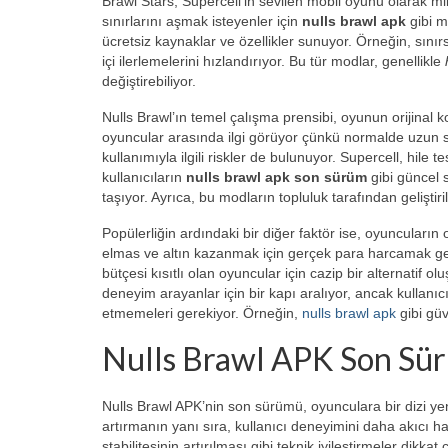
Brawl Stars, Supercell’in sevilen mobil oyunu olarak 
sınırlarını aşmak isteyenler için
nulls brawl apk
gibi m
ücretsiz kaynaklar ve özellikler sunuyor. Örneğin, sınırs
içi ilerlemelerini hızlandırıyor. Bu tür modlar, genellikle
değiştirebiliyor.
Nulls Brawl’ın temel çalışma prensibi, oyunun orijinal ko
oyuncular arasında ilgi görüyor çünkü normalde uzun sü
kullanımıyla ilgili riskler de bulunuyor. Supercell, hile 
kullanıcıların
nulls brawl apk son sürüm
gibi güncel s
taşıyor. Ayrıca, bu modların topluluk tarafından gelişti
Popülerliğin ardındaki bir diğer faktör ise, oyuncular
elmas ve altın kazanmak için gerçek para harcamak ge
bütçesi kısıtlı olan oyuncular için cazip bir alternatif 
deneyim arayanlar için bir kapı aralıyor, ancak kullanıc
etmemeleri gerekiyor. Örneğin,
nulls brawl apk
gibi güv
Nulls Brawl APK Son Sürü
Nulls Brawl APK’nin son sürümü, oyunculara bir dizi ye
artırmanın yanı sıra, kullanıcı deneyimini daha akıcı h
stabilitesinin artırılması gibi teknik iyileştirmeler dikkat