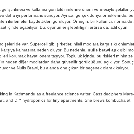
 geliştirilmesi ve kullanıcı geri bildirimlerine önem vermesiyle şekilleniy
a ve daha iyi performans sunuyor. Ayrıca, gerçek dünya örneklerinde, b
i ilerlemeler kaydettikleri görülüyor. Örneğin, bir kullanıcı, normalde 
at içinde açabiliyor. Bu, oyunun erişilebilirliğini artırsa da, adil oyun
dişeleri de var. Supercell gibi şirketler, hileli modlara karşı sıkı önlemler
rşı karşıya kalmasına neden oluyor. Bu nedenle,
nulls brawl apk
gibi mo
lgileri korumak hayati önem taşıyor. Topluluk içinde, bu riskleri minimiz
awl’ın neden diğer modlardan daha güvenilir görüldüğünü açıklıyor. Sonuç
ynuyor ve Nulls Brawl, bu alanda öne çıkan bir seçenek olarak kalıyor.
ing in Kathmandu as a freelance science writer. Cass deciphers Mars
 art, and DIY hydroponics for tiny apartments. She brews kombucha at