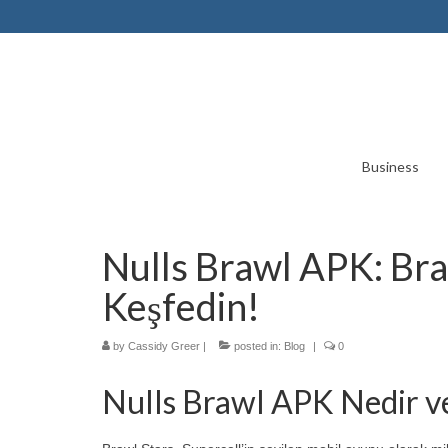
Business
Nulls Brawl APK: Braw
Keşfedin!
by
Cassidy Greer
|
posted in:
Blog
|
0
Nulls Brawl APK Nedir v