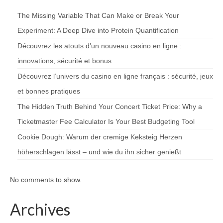
The Missing Variable That Can Make or Break Your
Experiment: A Deep Dive into Protein Quantification
Découvrez les atouts d’un nouveau casino en ligne :
innovations, sécurité et bonus
Découvrez l’univers du casino en ligne français : sécurité, jeux
et bonnes pratiques
The Hidden Truth Behind Your Concert Ticket Price: Why a
Ticketmaster Fee Calculator Is Your Best Budgeting Tool
Cookie Dough: Warum der cremige Keksteig Herzen
höherschlagen lässt – und wie du ihn sicher genießt
No comments to show.
Archives