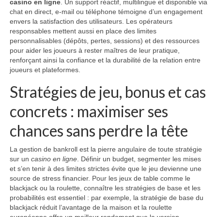
casino en ligne
. Un support réactif, multilingue et disponible via
chat en direct, e-mail ou téléphone témoigne d’un engagement
envers la satisfaction des utilisateurs. Les opérateurs
responsables mettent aussi en place des limites
personnalisables (dépôts, pertes, sessions) et des ressources
pour aider les joueurs à rester maîtres de leur pratique,
renforçant ainsi la confiance et la durabilité de la relation entre
joueurs et plateformes.
Stratégies de jeu, bonus et cas
concrets : maximiser ses
chances sans perdre la tête
La gestion de bankroll est la pierre angulaire de toute stratégie
sur un
casino en ligne
. Définir un budget, segmenter les mises
et s’en tenir à des limites strictes évite que le jeu devienne une
source de stress financier. Pour les jeux de table comme le
blackjack ou la roulette, connaître les stratégies de base et les
probabilités est essentiel : par exemple, la stratégie de base du
blackjack réduit l’avantage de la maison et la roulette