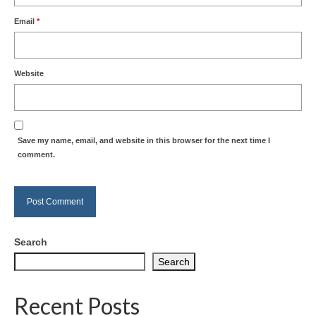
Email
*
Website
Save my name, email, and website in this browser for the next time I
comment.
Search
Search
Recent Posts