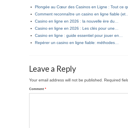
Plongée au Cœur des Casinos en Ligne : Tout ce 
Comment reconnaître un casino en ligne fiable (et
Casino en ligne en 2026 : la nouvelle ère du…
Casino en ligne en 2026 : Les clés pour une…
Casino en ligne : guide essentiel pour jouer en…
Repérer un casino en ligne fiable: méthodes…
Leave a Reply
Your email address will not be published.
Required fie
Comment
*