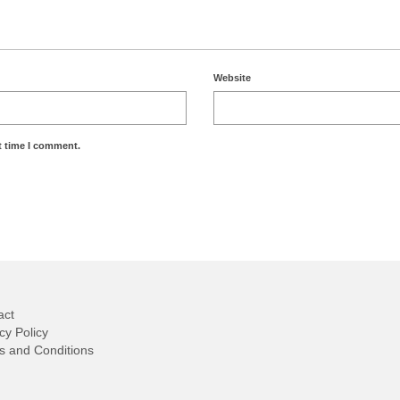
Website
t time I comment.
act
cy Policy
s and Conditions