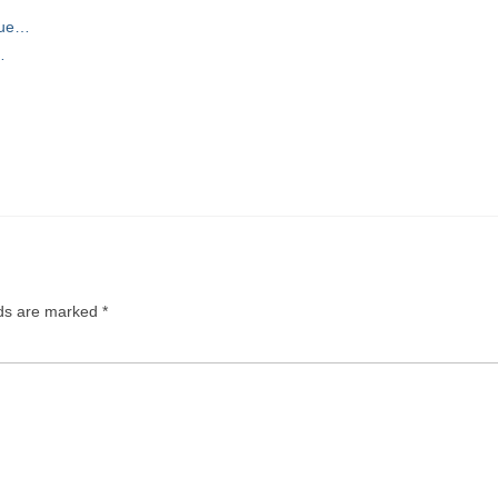
que…
…
lds are marked
*