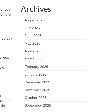
Archives
riences
mente la
August 2026
July 2026
on,
June 2026
g de 35x
May 2026
April 2026
s jeux
March 2026
February 2026
ble
January 2026
December 2025
November 2025
é
October 2025
ssentiel
September 2025
s de