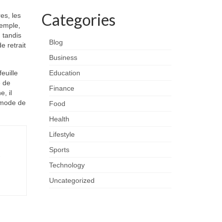
Categories
res, les
xemple,
 tandis
Blog
e retrait
Business
euille
Education
e de
Finance
, il
n mode de
Food
.
Health
Lifestyle
Sports
-
Technology
Uncategorized