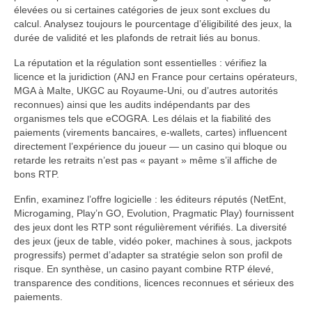
élevées ou si certaines catégories de jeux sont exclues du
calcul. Analysez toujours le pourcentage d’éligibilité des jeux, la
durée de validité et les plafonds de retrait liés au bonus.
La réputation et la régulation sont essentielles : vérifiez la
licence et la juridiction (ANJ en France pour certains opérateurs,
MGA à Malte, UKGC au Royaume-Uni, ou d’autres autorités
reconnues) ainsi que les audits indépendants par des
organismes tels que eCOGRA. Les délais et la fiabilité des
paiements (virements bancaires, e-wallets, cartes) influencent
directement l’expérience du joueur — un casino qui bloque ou
retarde les retraits n’est pas « payant » même s’il affiche de
bons RTP.
Enfin, examinez l’offre logicielle : les éditeurs réputés (NetEnt,
Microgaming, Play’n GO, Evolution, Pragmatic Play) fournissent
des jeux dont les RTP sont régulièrement vérifiés. La diversité
des jeux (jeux de table, vidéo poker, machines à sous, jackpots
progressifs) permet d’adapter sa stratégie selon son profil de
risque. En synthèse, un casino payant combine RTP élevé,
transparence des conditions, licences reconnues et sérieux des
paiements.