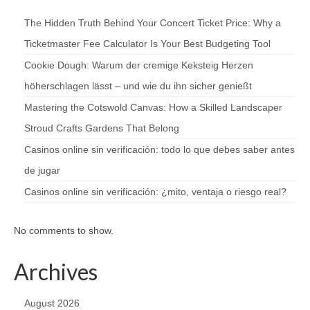
The Hidden Truth Behind Your Concert Ticket Price: Why a
Ticketmaster Fee Calculator Is Your Best Budgeting Tool
Cookie Dough: Warum der cremige Keksteig Herzen
höherschlagen lässt – und wie du ihn sicher genießt
Mastering the Cotswold Canvas: How a Skilled Landscaper
Stroud Crafts Gardens That Belong
Casinos online sin verificación: todo lo que debes saber antes
de jugar
Casinos online sin verificación: ¿mito, ventaja o riesgo real?
No comments to show.
Archives
August 2026