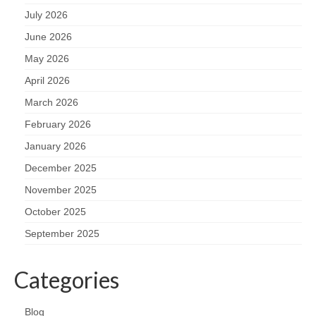
July 2026
June 2026
May 2026
April 2026
March 2026
February 2026
January 2026
December 2025
November 2025
October 2025
September 2025
Categories
Blog