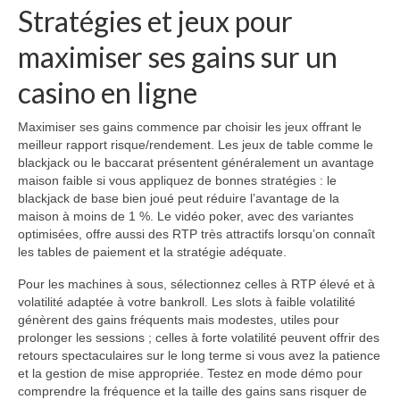
Stratégies et jeux pour
maximiser ses gains sur un
casino en ligne
Maximiser ses gains commence par choisir les jeux offrant le
meilleur rapport risque/rendement. Les jeux de table comme le
blackjack ou le baccarat présentent généralement un avantage
maison faible si vous appliquez de bonnes stratégies : le
blackjack de base bien joué peut réduire l’avantage de la
maison à moins de 1 %. Le vidéo poker, avec des variantes
optimisées, offre aussi des RTP très attractifs lorsqu’on connaît
les tables de paiement et la stratégie adéquate.
Pour les machines à sous, sélectionnez celles à RTP élevé et à
volatilité adaptée à votre bankroll. Les slots à faible volatilité
génèrent des gains fréquents mais modestes, utiles pour
prolonger les sessions ; celles à forte volatilité peuvent offrir des
retours spectaculaires sur le long terme si vous avez la patience
et la gestion de mise appropriée. Testez en mode démo pour
comprendre la fréquence et la taille des gains sans risquer de