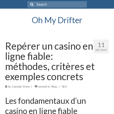
Search
for:
Oh My Drifter
Repérer un casino en
11
DEC 2025
ligne fiable:
méthodes, critères et
exemples concrets
by
Cassidy Greer
|
posted in:
Blog
|
0
Les fondamentaux d’un
casino en ligne fiable