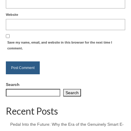
Website
Save my name, email, and website in this browser for the next time I
comment.
Search
Search
Recent Posts
Pedal Into the Future: Why the Era of the Genuinely Smart E-