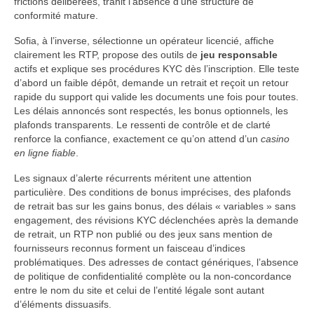
frictions délibérées, trahit l’absence d’une structure de
conformité mature.
Sofia, à l’inverse, sélectionne un opérateur licencié, affiche
clairement les RTP, propose des outils de
jeu responsable
actifs et explique ses procédures KYC dès l’inscription. Elle teste
d’abord un faible dépôt, demande un retrait et reçoit un retour
rapide du support qui valide les documents une fois pour toutes.
Les délais annoncés sont respectés, les bonus optionnels, les
plafonds transparents. Le ressenti de contrôle et de clarté
renforce la confiance, exactement ce qu’on attend d’un
casino
en ligne fiable
.
Les signaux d’alerte récurrents méritent une attention
particulière. Des conditions de bonus imprécises, des plafonds
de retrait bas sur les gains bonus, des délais « variables » sans
engagement, des révisions KYC déclenchées après la demande
de retrait, un RTP non publié ou des jeux sans mention de
fournisseurs reconnus forment un faisceau d’indices
problématiques. Des adresses de contact génériques, l’absence
de politique de confidentialité complète ou la non-concordance
entre le nom du site et celui de l’entité légale sont autant
d’éléments dissuasifs.