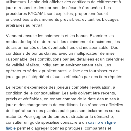
utilisateurs. Le site doit afficher des certificats de chiffrement à
jour et respecter des normes de sécurité éprouvées. Les
procédures KYC/AML sont explicites, proportionnées et
enclenchées à des moments prévisibles, évitant les blocages
arbitraires au retrait.
Viennent ensuite les paiements et les bonus. Examiner les
modes de dépôt et de retrait, les minimums et maximums, les
délais annoncés et les éventuels frais est indispensable. Des
conditions de bonus claires, avec un multiplicateur de mise
raisonnable, des contributions par jeu détaillées et un calendrier
de validité réaliste, indiquent un environnement sain. Les
opérateurs sérieux publient aussi la liste des fournisseurs de
jeux, gage d’intégrité et d’audits effectués par des tiers réputés.
Le retour d’expérience des joueurs complète l’évaluation, à
condition de le contextualiser. Les avis doivent être récents,
précis et vérifiables, en tenant compte de la date des mises à
jour et des changements de conditions. Les réponses officielles
de l’opérateur à des plaintes publiques sont éclairantes sur sa
maturité. Pour gagner du temps et structurer la démarche,
consulter un guide spécialisé consacré à un
casino en ligne
fiable
permet d’agréger bonnes pratiques, comparatifs et