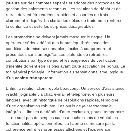
joueurs sur des comptes séparés et adopte des protocoles de
gestion des paiements reconnus. Les solutions de dépôt et de
retrait doivent être variées, rapides et assorties de frais
clairement indiqués. La clarté des délais de traitement renforce
la confiance et évite les surprises désagréables.
Les promotions ne doivent jamais masquer le risque. Un
opérateur sérieux définit des bonus équilibrés, avec des
conditions de mise raisonnables, faciles à comprendre et
présentées sans ambiguïté. Les plafonds de retrait, les
contributions par type de jeu et les exigences de vérification
d’identité doivent être lisibles avant toute activation de bonus. Le
ton général privilégie l’information au sensationnalisme, typique
d’un
casino transparent
.
Enfin, la relation client révèle beaucoup. Un service d’assistance
réactif, joignable via chat, e-mail et téléphone, en plusieurs
langues, avec un historique de résolutions rapides, témoigne
d’une organisation robuste. Les outils de
jeu responsable
intégrés — limites de dépôt, d’auto-exclusion, pause temporaire
— ne sont pas de simples cases à cocher mais de véritables
fonctionnalités opérationnelles. La fiabilité se mesure par la
cohérence entre les promesses affichées et l’expérience