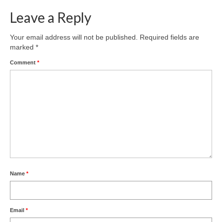
Leave a Reply
Your email address will not be published.
Required fields are
marked
*
Comment
*
Name
*
Email
*