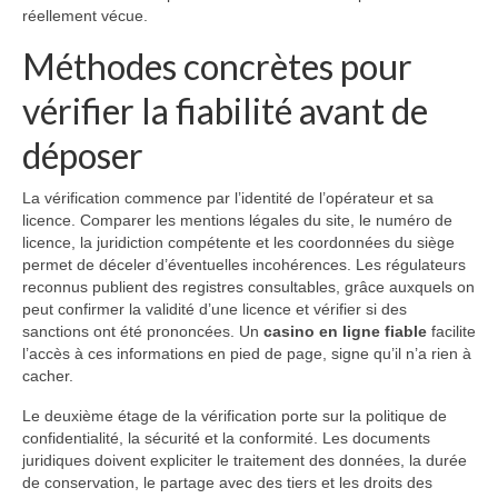
réellement vécue.
Méthodes concrètes pour
vérifier la fiabilité avant de
déposer
La vérification commence par l’identité de l’opérateur et sa
licence. Comparer les mentions légales du site, le numéro de
licence, la juridiction compétente et les coordonnées du siège
permet de déceler d’éventuelles incohérences. Les régulateurs
reconnus publient des registres consultables, grâce auxquels on
peut confirmer la validité d’une licence et vérifier si des
sanctions ont été prononcées. Un
casino en ligne fiable
facilite
l’accès à ces informations en pied de page, signe qu’il n’a rien à
cacher.
Le deuxième étage de la vérification porte sur la politique de
confidentialité, la sécurité et la conformité. Les documents
juridiques doivent expliciter le traitement des données, la durée
de conservation, le partage avec des tiers et les droits des