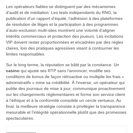
Les opérateurs fiables se distinguent par des mécanismes
d’audit et de médiation. Les tests indépendants du RNG, la
publication d’un rapport d’équité, l’adhésion à des plateformes
de résolution de litiges et la participation à des programmes
d’auto-exclusion multi-sites montrent une volonté d’aligner
intérêts commerciaux et protection des joueurs. Les incitations
VIP doivent rester proportionnées et encadrées par des règles
claires, loin des pratiques agressives visant à contourner les
limites responsables.
Sur le long terme, la réputation se bâtit par la constance. Un
casino
qui ajuste ses RTP sans l’annoncer, modifie ses
conditions de bonus de façon rétroactive ou multiplie les frais «
administratifs » mine sa crédibilité. À l’inverse, un opérateur qui
publie des journaux de mise à jour, communique proactivement
sur les changements réglementaires et forme son service client
à l’éthique et à la conformité consolide un cercle vertueux. Au
final, la meilleure stratégie consiste à privilégier la transparence
mesurable et l’intégrité opérationnelle plutôt que des promesses
spectaculaires.