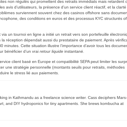
ites non régulés qui promettent des retraits immédiats mais retardent 
s avis d’utilisateurs, la présence d’un service client réactif, et la clart
roblèmes surviennent souvent chez des casinos offshore sans documen
rancophone, des conditions en euros et des processus KYC structurés of
a un tournoi en ligne a initié un retrait vers son portefeuille électroni
la réception dépendait aussi du prestataire de paiement. Après vérific
30 minutes. Cette situation illustre l’importance d’avoir tous les docume
r bénéficier d’un vrai
retour liquide
instantané.
rvice client basé en Europe et compatibilité SEPA peut limiter les surp
ixer une stratégie personnelle (montants seuils pour retraits, méthodes
duire le stress lié aux paiements.
ing in Kathmandu as a freelance science writer. Cass deciphers Mars
 art, and DIY hydroponics for tiny apartments. She brews kombucha at