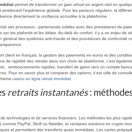
mmédiat
permet de transformer un gain virtuel en argent réel en quelq
t améliorant l’expérience globale. Pour les parieurs réguliers, la différe
influence directement la confiance accordée à la plateforme.
timisé ses processus : partenariats solides avec des prestataires de pai
es sur les plafonds et les délais. Au-delà du confort, il y a un enjeu de sé
 général des systèmes anti-fraude et des procédures de conformité r
transparence.
t client en français, la gestion des paiements en euros et des conditi
ère de rapidité des retraits dans son choix de plateforme, c’est égalem
rets : remboursements rapides, transfert de gains vers un compte banca
noi. Pour en savoir plus et comparer des options, il est utile de consult
e thème
casino en ligne retrait immédiat
.
es
retraits instantanés
: méthodes
de technologies et de services financiers. Les méthodes les plus rapid
) comme PayPal, Skrill ou Neteller, et certaines solutions en crypto-mo
iques et permettent des transferts quasi immédiats. Les cartes prépayé