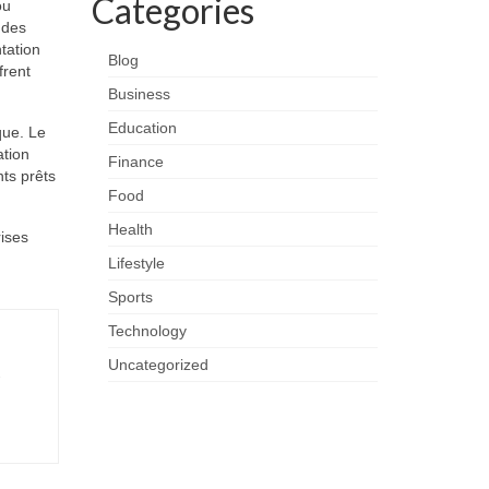
Categories
ou
é des
tation
Blog
frent
Business
Education
que. Le
ation
Finance
nts prêts
Food
Health
rises
Lifestyle
Sports
Technology
Uncategorized
-