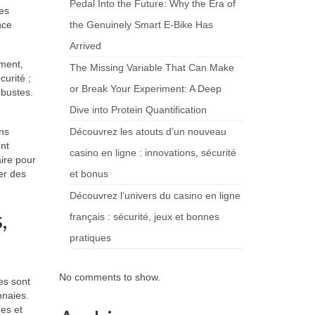
Pedal Into the Future: Why the Era of
ues
nce
the Genuinely Smart E-Bike Has
Arrived
ement,
The Missing Variable That Can Make
curité ;
or Break Your Experiment: A Deep
obustes.
Dive into Protein Quantification
ons
Découvrez les atouts d’un nouveau
ent
casino en ligne : innovations, sécurité
ire pour
er des
et bonus
Découvrez l’univers du casino en ligne
,
français : sécurité, jeux et bonnes
pratiques
No comments to show.
es sont
nnaies.
es et