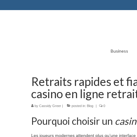
Business
Retraits rapides et fia
casino en ligne retra
by
Cassidy Greer
|
posted in:
Blog
|
0
Pourquoi choisir un
casin
Les joueurs modernes attendent plus qu’une interface at