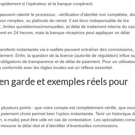
 rapidement si l’opérateur et la banque coopèrent.
peuvent ralentir le processus : vérification d’identité non complétée, 
n remplies, ou plafonds de retrait. Il est donc indispensable de lire
C
, limites quotidiennes/mensuelles, et délai de traitement interne du cas
nt en 24 heures, mais la banque réceptrice peut appliquer un délai
 transferts instantanés via e-wallets peuvent entraîner des commissions, 
ment. Enfin, la question de la licence (autorité de régulation) influe su
 obligations de transparence et de délai de paiement. Pour un utilisate
la conformité avec les règles locales est un réflexe essentiel.
 en garde et exemples réels pour
er plusieurs points : que votre compte est complètement vérifié, que vou
paiement choisi permet bien l’option instantanée. Tenir un historique 
, e-mails) peut être utile en cas de contestation. Les spécialistes conse
 mesurer le délai réel et d’identifier d’éventuelles commissions.