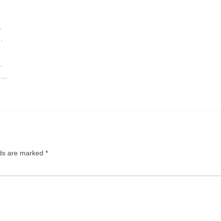
…
…
…
en…
lds are marked
*