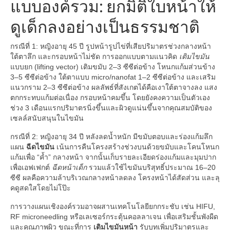
แบบองค์รวม: ยกมิติใบหน้าให้
ดูเด็กลงอย่างเป็นธรรมชาติ
กรณีที่ 1: หญิงอายุ 45 ปี รูปหน้ารูปไข่ที่เสียปริมาตรช่วงกลางหน้า
ใต้ตาลึก และกรอบหน้าไม่ชัด การออกแบบตามแนวคิด
เติมไขมัน
แบบยก (lifting vector) เติมขมับ 2–3 ซีซีต่อข้าง โหนกแก้มส่วนข้าง
3–5 ซีซีต่อข้าง ใต้ตาแบบ micro/nanofat 1–2 ซีซีต่อข้าง และเสริม
แนวกราม 2–3 ซีซีต่อข้าง ผลลัพธ์ที่สังเกตได้คือเงาใต้ตาจางลง แสง
ตกกระทบแก้มต่อเนื่อง กรอบหน้าคมขึ้น โดยยังคงความเป็นตัวเอง
ช่วง 3 เดือนแรกปริมาตรนิ่งขึ้นและผิวดูแน่นขึ้นจากคุณสมบัติของ
เซลล์สนับสนุนในไขมัน
กรณีที่ 2: หญิงอายุ 34 ปี หลังลดน้ำหนัก มีขมับตอบและร่องแก้มลึก
แผน
ฉีดไขมัน
เน้นการคืนโครงสร้างช่วงบนด้วยขมับและโคนโหนก
แก้มเพื่อ “ค้ำ” กลางหน้า จากนั้นเก็บรายละเอียดร่องแก้มและมุมปาก
เพื่อเอฟเฟกต์
ฉีดหน้าเด็ก
รวมแล้วใช้ไขมันบริสุทธิ์ประมาณ 16–20
ซีซี ผลคือความล้าบริเวณกลางหน้าลดลง โครงหน้าได้สัดส่วน และลุ
คดูสดใสโดยไม่โป๊ะ
การวางแผนเชิงองค์รวมอาจผสานเทคโนโลยียกกระชับ เช่น HIFU,
RF microneedling หรือเลเซอร์กระตุ้นคอลลาเจน เพื่อเสริมชั้นพังผืด
และคุณภาพผิว ขณะที่การ
เติมไขมันหน้า
รับบทเพิ่มปริมาตรและ