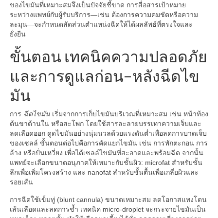
ของไขมันที่เหมาะสมจึงเป็นปัจจัยชี้ขาด การสื่อสารเป้าหมาย
ระหว่างแพทย์กับผู้รับบริการ—เช่น ต้องการความคมชัดหรือความ
ละมุน—จะกำหนดสัดส่วนตำแหน่งฉีดให้ได้ผลลัพธ์ที่ตรงใจและ
ยั่งยืน
ขั้นตอน เทคนิคความปลอดภัย
และการดูแลก่อน–หลังฉีดไข
มัน
การ
ฉีดไขมัน
เริ่มจากการเก็บไขมันบริเวณที่เหมาะสม เช่น หน้าท้อง
ต้นขาด้านใน หรือสะโพก โดยใช้สารละลายบรรเทาความเจ็บและ
ลดเลือดออก ดูดไขมันอย่างนุ่มนวลด้วยแรงดันต่ำเพื่อลดการบาดเจ็บ
ของเซลล์ ขั้นตอนต่อไปคือการคัดแยกไขมัน เช่น การพักตะกอน การ
ล้าง หรือปั่นเหวี่ยง เพื่อได้เซลล์ไขมันที่สะอาดและพร้อมฉีด จากนั้น
แพทย์จะเลือกขนาดอนุภาคให้เหมาะกับชั้นผิว: microfat สำหรับชั้น
ลึกเพื่อเพิ่มโครงสร้าง และ nanofat สำหรับชั้นตื้นเพื่อเกลี่ยผิวและ
รอยเส้น
การฉีดใช้เข็มทู่ (blunt cannula) ขนาดเหมาะสม ลดโอกาสแทงโดน
เส้นเลือดและลดการช้ำ เทคนิค micro-droplet จะกระจายไขมันเป็น