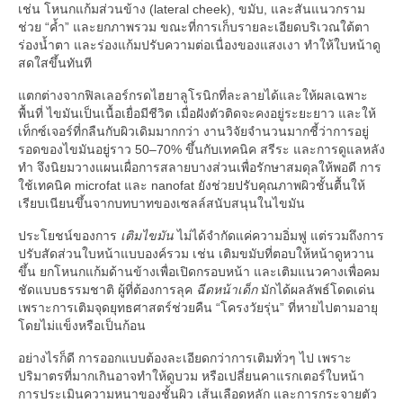
เช่น โหนกแก้มส่วนข้าง (lateral cheek), ขมับ, และสันแนวกราม
ช่วย “ค้ำ” และยกภาพรวม ขณะที่การเก็บรายละเอียดบริเวณใต้ตา
ร่องน้ำตา และร่องแก้มปรับความต่อเนื่องของแสงเงา ทำให้ใบหน้าดู
สดใสขึ้นทันที
แตกต่างจากฟิลเลอร์กรดไฮยาลูโรนิกที่ละลายได้และให้ผลเฉพาะ
พื้นที่ ไขมันเป็นเนื้อเยื่อมีชีวิต เมื่อฝังตัวติดจะคงอยู่ระยะยาว และให้
เท็กซ์เจอร์ที่กลืนกับผิวเดิมมากกว่า งานวิจัยจำนวนมากชี้ว่าการอยู่
รอดของไขมันอยู่ราว 50–70% ขึ้นกับเทคนิค สรีระ และการดูแลหลัง
ทำ จึงนิยมวางแผนเผื่อการสลายบางส่วนเพื่อรักษาสมดุลให้พอดี การ
ใช้เทคนิค microfat และ nanofat ยังช่วยปรับคุณภาพผิวชั้นตื้นให้
เรียบเนียนขึ้นจากบทบาทของเซลล์สนับสนุนในไขมัน
ประโยชน์ของการ
เติมไขมัน
ไม่ได้จำกัดแค่ความอิ่มฟู แต่รวมถึงการ
ปรับสัดส่วนใบหน้าแบบองค์รวม เช่น เติมขมับที่ตอบให้หน้าดูหวาน
ขึ้น ยกโหนกแก้มด้านข้างเพื่อเปิดกรอบหน้า และเติมแนวคางเพื่อคม
ชัดแบบธรรมชาติ ผู้ที่ต้องการลุค
ฉีดหน้าเด็ก
มักได้ผลลัพธ์โดดเด่น
เพราะการเติมจุดยุทธศาสตร์ช่วยคืน “โครงวัยรุ่น” ที่หายไปตามอายุ
โดยไม่แข็งหรือเป็นก้อน
อย่างไรก็ดี การออกแบบต้องละเอียดกว่าการเติมทั่วๆ ไป เพราะ
ปริมาตรที่มากเกินอาจทำให้ดูบวม หรือเปลี่ยนคาแรกเตอร์ใบหน้า
การประเมินความหนาของชั้นผิว เส้นเลือดหลัก และการกระจายตัว