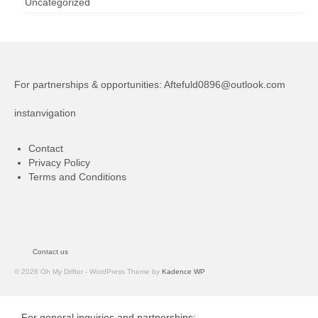
Uncategorized
For partnerships & opportunities:
Aftefuld0896@outlook.com
instanvigation
Contact
Privacy Policy
Terms and Conditions
Contact us
© 2026 Oh My Drifter - WordPress Theme by
Kadence WP
For general inquiries and partnerships: