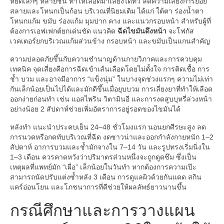
หยดเล็กๆ หลายชั้น ทำให้เลือดมาเลี้ยงได้ทั่ว ลดความเสี่ยงการย่อย
สลายและโหนกเป็นก้อน บริเวณที่นิยมเติม ได้แก่ ใต้ตา ร่องน้ำตา
โหนกแก้ม ขมับ ร่องแก้ม มุมปาก คาง และแนวกรอบหน้า สำหรับผู้ที่
ต้องการเอฟเฟกต์ยกเด่นชัด แนวคิด
ฉีดไขมันดึงหน้า
จะโฟกัส
เวคเตอร์ยกบริเวณแก้มส่วนข้าง กรอบหน้า และขมับเป็นแกนสำคัญ
ความปลอดภัยขึ้นกับความชำนาญด้านกายวิภาคและการควบคุม
เทคนิค จุดเสี่ยงคือการฉีดเข้าเส้นเลือดโดยไม่ตั้งใจ การติดเชื้อ การ
ช้ำ บวม และอาจมีอาการ “แข็งนุ่ม” ในบางจุดช่วงแรกๆ ความไม่เท่า
กันเล็กน้อยเป็นไปได้และมักดีขึ้นเมื่อยุบบวม การเลี่ยงยาที่ทำให้เลือด
ออกง่ายก่อนทำ เช่น แอสไพริน วิตามินอี และการงดสูบบุหรี่ล่วงหน้า
อย่างน้อย 2 สัปดาห์ช่วยเพิ่มอัตราการอยู่รอดของไขมันได้
หลังทำ แนะนำประคบเย็น 24–48 ชั่วโมงแรก นอนยกศีรษะสูง ลด
การนวดหรือกดทับบริเวณที่ฉีด งดซาวน่าและออกกำลังกายหนัก 1–2
สัปดาห์ อาการบวมและช้ำมักจางใน 7–14 วัน และรูปทรงเริ่มนิ่งใน
1–3 เดือน ควรคาดหวังว่าปริมาตรส่วนหนึ่งจะถูกดูดซึม ซึ่งเป็น
เหตุผลที่แพทย์มัก “เผื่อ” เล็กน้อยในวันทำ หากต้องการความเป๊ะ
สามารถนัดปรับแต่งซ้ำหลัง 3 เดือน การดูแลผิวด้วยกันแดด สกิน
แคร์อ่อนโยน และโภชนาการที่ดีช่วยให้ผลลัพธ์ยาวนานขึ้น
กรณีศึกษาและการวางแผน