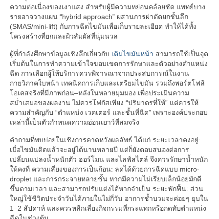
ความต่อเนื่องของเงาแสง สำหรับผู้มีความหย่อนคล้อยชัด แพทย์บาง
รายอาจวางแผน “hybrid approach” ผสานการผ่าตัดยกชั้นลึก
(SMAS/mini-lift) กับการฉีดไขมันเพื่อเก็บรายละเอียด ทำให้ได้ทั้ง
โครงสร้างที่ยกและผิวสัมผัสที่นุ่มนวล
ผู้ที่กำลังศึกษาข้อมูลเชิงลึกเกี่ยวกับ
เติมไขมันหน้า
สามารถใช้เป็นจุด
เริ่มต้นในการทำความเข้าใจขอบเขตการรักษาและตัวอย่างตำแหน่ง
ฉีด การเลือกผู้ให้บริการควรพิจารณาจากประสบการณ์ในงาน
กายวิภาคใบหน้า เทคนิคการเก็บและเตรียมไขมัน รวมถึงพอร์ตโฟลิ
โอเคสจริงที่มีภาพก่อน–หลังในหลายมุมมอง เพื่อประเมินความ
สม่ำเสมอของผลงาน ไม่ควรโฟกัสเพียง “ปริมาตรที่ให้” แต่ควรให้
ความสำคัญกับ “ตำแหน่ง เวคเตอร์ และชั้นที่ฉีด” เพราะองค์ประกอบ
เหล่านี้เป็นตัวกำหนดความอ่อนเยาว์ที่สมจริง
คำถามที่พบบ่อยในเชิงการคาดหวังผลลัพธ์ ได้แก่ ระยะเวลาคงอยู่:
เมื่อไขมันติดแล้วจะอยู่ได้นานหลายปี แต่ก็ยังตอบสนองต่อการ
เปลี่ยนแปลงน้ำหนักตัว ฮอร์โมน และไลฟ์สไตล์ จึงควรรักษาน้ำหนัก
ให้คงที่ ความเสี่ยงของการเป็นก้อน: ลดได้ด้วยการฉีดแบบ micro-
droplet และการกระจายหลายชั้น หากมีความไม่เรียบเล็กน้อยมักดี
ขึ้นตามเวลา และสามารถปรับแต่งได้หากจำเป็น ระยะพักฟื้น: ส่วน
ใหญ่ใช้ชีวิตประจำวันได้ภายในไม่กี่วัน อาการช้ำบวมจะค่อยๆ ยุบใน
1–2 สัปดาห์ และควรหลีกเลี่ยงกิจกรรมที่กระแทกหรือกดทับตำแหน่ง
ฉีดในช่วงต้น