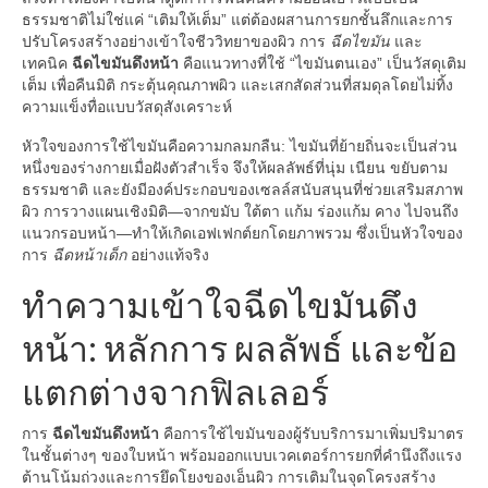
ธรรมชาติไม่ใช่แค่ “เติมให้เต็ม” แต่ต้องผสานการยกชั้นลึกและการ
ปรับโครงสร้างอย่างเข้าใจชีววิทยาของผิว การ
ฉีดไขมัน
และ
เทคนิค
ฉีดไขมันดึงหน้า
คือแนวทางที่ใช้ “ไขมันตนเอง” เป็นวัสดุเติม
เต็ม เพื่อคืนมิติ กระตุ้นคุณภาพผิว และเสกสัดส่วนที่สมดุลโดยไม่ทิ้ง
ความแข็งทื่อแบบวัสดุสังเคราะห์
หัวใจของการใช้ไขมันคือความกลมกลืน: ไขมันที่ย้ายถิ่นจะเป็นส่วน
หนึ่งของร่างกายเมื่อฝังตัวสำเร็จ จึงให้ผลลัพธ์ที่นุ่ม เนียน ขยับตาม
ธรรมชาติ และยังมีองค์ประกอบของเซลล์สนับสนุนที่ช่วยเสริมสภาพ
ผิว การวางแผนเชิงมิติ—จากขมับ ใต้ตา แก้ม ร่องแก้ม คาง ไปจนถึง
แนวกรอบหน้า—ทำให้เกิดเอฟเฟกต์ยกโดยภาพรวม ซึ่งเป็นหัวใจของ
การ
ฉีดหน้าเด็ก
อย่างแท้จริง
ทำความเข้าใจฉีดไขมันดึง
หน้า: หลักการ ผลลัพธ์ และข้อ
แตกต่างจากฟิลเลอร์
การ
ฉีดไขมันดึงหน้า
คือการใช้ไขมันของผู้รับบริการมาเพิ่มปริมาตร
ในชั้นต่างๆ ของใบหน้า พร้อมออกแบบเวคเตอร์การยกที่คำนึงถึงแรง
ต้านโน้มถ่วงและการยึดโยงของเอ็นผิว การเติมในจุดโครงสร้าง