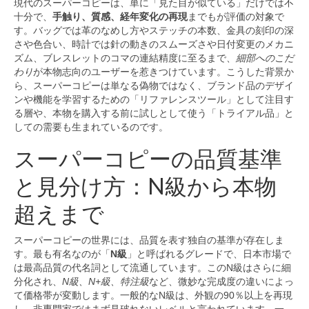
現代のスーパーコピーは、単に「見た目が似ている」だけでは不
十分で、
手触り、質感、経年変化の再現
までもが評価の対象で
す。バッグでは革のなめし方やステッチの本数、金具の刻印の深
さや色合い、時計では針の動きのスムーズさや日付変更のメカニ
ズム、ブレスレットのコマの連結精度に至るまで、
細部へのこだ
わり
が本物志向のユーザーを惹きつけています。こうした背景か
ら、スーパーコピーは単なる偽物ではなく、ブランド品のデザイ
ンや機能を学習するための「リファレンスツール」として注目す
る層や、本物を購入する前に試しとして使う「トライアル品」と
しての需要も生まれているのです。
スーパーコピーの品質基準
と見分け方：N級から本物
超えまで
スーパーコピーの世界には、品質を表す独自の基準が存在しま
す。最も有名なのが「
N級
」と呼ばれるグレードで、日本市場で
は最高品質の代名詞として流通しています。このN級はさらに細
分化され、
N級、N+級、特注級
など、微妙な完成度の違いによっ
て価格帯が変動します。一般的なN級は、外観の90％以上を再現