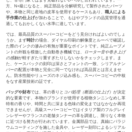
し、非専門家ではまず見破れないレベルと言われています。一
方、N+級になると、純正部品を分解研究して製作されたパーツ
や、本物と同じ産地の皮革を使用するケースもあり、
職人による
手作業の仕上げ
が加わることで、もはやブランドの品質管理を通
過してもおかしくない水準に達しています。
では、最高品質のスーパーコピーをどう見分ければよいのでしょ
うか。まず
時計
の場合、ダイヤル印刷の解像度とルーペで確認し
た際のインクの滲みの有無が重要なポイントです。純正ムーブメ
ントの外観を模倣した自動巻き機械では、
ローター音や巻き上げ
の感触
が軽すぎたり重すぎたりしないかをチェックします。ま
た、ケースバックの刻印は深さとフォントの一致、シリアルナン
バーの配置が本物と完全に同一でなければ高品質とは言えませ
ん。防水性能やリューズのネジ込み感も、スーパーコピーの中核
をなす産業技術の証です。
バッグや財布
では、革の香りと
コバ処理（断面の仕上げ）
が決定
的な要素です。本物のブランドが使用する植物タンニンなめし革
特有の香りや、時間と共に深まる色味の変化まではなかなか再現
できませんが、高級スーパーコピーではイタリア製のフルグレイ
ンレザーやフランスの老舗タンナーの革を調達し、限りなく本物
に近づける努力が行われています。金属部品では、真鍮にパラジ
ウムコーティングを施した金具や、レーザー刻印によるシリアル