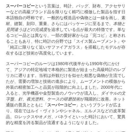
スーパーコピー
という言葉は、時計、バッグ、財布、アクセサリ
ーなどの高級ブランド品を限りなく精巧に模倣した製品を指す日
本語独自の呼称です。一般的な模造品や偽物とは一線を画し、素
材、縫製、刻印、重量、さらにはパッケージに至るまで、
本物と
見間違うほどの完成度
を追求している点が最大の特徴です。単な
るコピー品とは異なり、一部の愛好家からは「完コピ」と称され
ることもあり、特に時計の分野では「スイス製ムーブメント」や
「純正に限りなく近いサファイアガラス」を搭載したモデルが存
在するほど技術が高度化しています。
スーパーコピーのルーツは1980年代後半から1990年代にかけ
て、アジアの特定地域で本格的に製造が始まった高級時計のレプ
リカに遡ります。当初は外観だけを似せた粗悪な偽物が主流でし
たが、需要の増加と技術の進歩により、ムーブメントの模倣から
外装の精密加工へと品質が段階的に向上しました。2000年代に
入ると、光学機器や金型製造のノウハウが流入し、
ダイヤルの文
字盤、針、夜光塗料、ケースの研磨技術
が飛躍的に改善。ネット
通販の普及とともに「
スーパーコピー
」というブランドが広ま
り、現在ではルイ・ヴィトンやシャネル、エルメスなどの皮革製
品、ロレックスやオメガ、パネライといった時計において、驚異
的な精度を誇る製品が流通するようになりました。