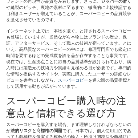
フォントの再現性が品質を左右します。さらに、
ジッパーの滑り
や縫製のピッチ、裏地の素材に至るまで、徹底的に比較検証する
目利きユーザーが増えていることが、スーパーコピーの品質競争
を激化させているのです。
インターネット上では「本物を凌ぐ」と評されるスーパーコピー
も登場していますが、当然ながら本物にはブランドの歴史、保
証、アフターサービス、そして職人の技術が宿っています。とは
いえ、高品質なスーパーコピーの中には、修理専門店でも鑑定に
時間を要するほどの完成度を誇る品が存在することも事実です。
現在では、生産拠点ごとに独自の品質基準が設けられており、購
入時には製造元の技術力や実績を見極める目が必要です。専門的
な情報を提供するサイトや、実際に購入したユーザーの詳細なレ
ビューを参考にしながら、
スーパーコピー
を選ぶ際の品質指標と
して活用する動きが広がっています。
スーパーコピー購入時の注
意点と信頼できる選び方
スーパーコピーを購入する場合、まず理解しなければならないの
が
法的リスクと商標権の問題
です。日本では、個人使用目的であ
っても商標権を侵害する模倣品の輸入・所持は関税法や商標法に