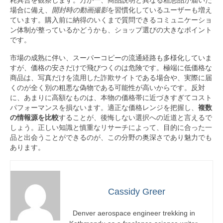
耗具合を観察します。万が一、商品説明と異なる粗悪品が届いた
場合に備え、
開封時の動画撮影
を習慣化しているユーザーも増え
ています。購入前に納得のいくまで質問できるコミュニケーショ
ン体制が整っているかどうかも、ショップ選びの大きなポイント
です。
市場の成熟に伴い、スーパーコピーの流通経路も多様化していま
すが、価格の安さだけで飛びつくのは危険です。極端に低価格な
商品は、写真だけを流用した詐欺サイトである場合や、実際に届
くのが全く別の粗悪な偽物である可能性が高いからです。反対
に、あまりに高額なものは、本物の価格帯に近づきすぎてコスト
パフォーマンスを損ないます。適正な価格レンジを把握し、
複数
の情報源を比較
することが、後悔しない選択への近道と言えるで
しょう。正しい知識と慎重なリサーチによって、目的に合った一
品と出会うことができるのが、この分野の奥深さであり魅力でも
あります。
Cassidy Greer
Denver aerospace engineer trekking in