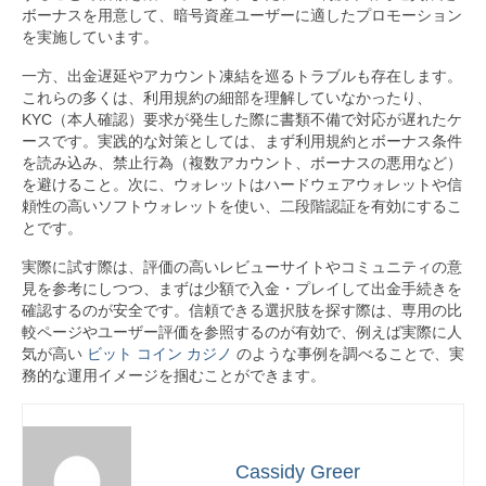
ボーナスを用意して、暗号資産ユーザーに適したプロモーション
を実施しています。
一方、出金遅延やアカウント凍結を巡るトラブルも存在します。
これらの多くは、利用規約の細部を理解していなかったり、
KYC（本人確認）要求が発生した際に書類不備で対応が遅れたケ
ースです。実践的な対策としては、まず利用規約とボーナス条件
を読み込み、禁止行為（複数アカウント、ボーナスの悪用など）
を避けること。次に、ウォレットはハードウェアウォレットや信
頼性の高いソフトウォレットを使い、二段階認証を有効にするこ
とです。
実際に試す際は、評価の高いレビューサイトやコミュニティの意
見を参考にしつつ、まずは少額で入金・プレイして出金手続きを
確認するのが安全です。信頼できる選択肢を探す際は、専用の比
較ページやユーザー評価を参照するのが有効で、例えば実際に人
気が高い
ビット コイン カジノ
のような事例を調べることで、実
務的な運用イメージを掴むことができます。
Cassidy Greer