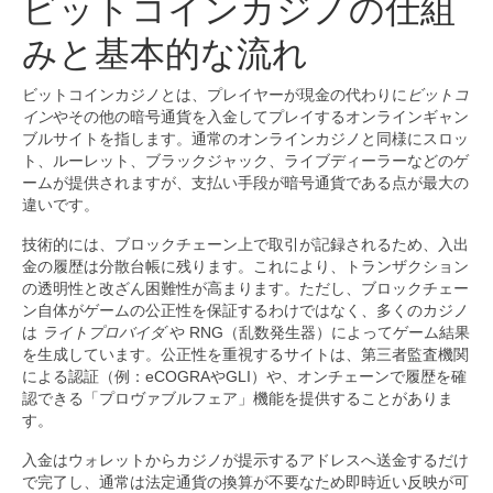
ビットコインカジノの仕組
みと基本的な流れ
ビットコインカジノとは、プレイヤーが現金の代わりに
ビットコ
イン
やその他の暗号通貨を入金してプレイするオンラインギャン
ブルサイトを指します。通常のオンラインカジノと同様にスロッ
ト、ルーレット、ブラックジャック、ライブディーラーなどのゲ
ームが提供されますが、支払い手段が暗号通貨である点が最大の
違いです。
技術的には、ブロックチェーン上で取引が記録されるため、入出
金の履歴は分散台帳に残ります。これにより、トランザクション
の透明性と改ざん困難性が高まります。ただし、ブロックチェー
ン自体がゲームの公正性を保証するわけではなく、多くのカジノ
は
ライトプロバイダ
や RNG（乱数発生器）によってゲーム結果
を生成しています。公正性を重視するサイトは、第三者監査機関
による認証（例：eCOGRAやGLI）や、オンチェーンで履歴を確
認できる「プロヴァブルフェア」機能を提供することがありま
す。
入金はウォレットからカジノが提示するアドレスへ送金するだけ
で完了し、通常は法定通貨の換算が不要なため即時近い反映が可