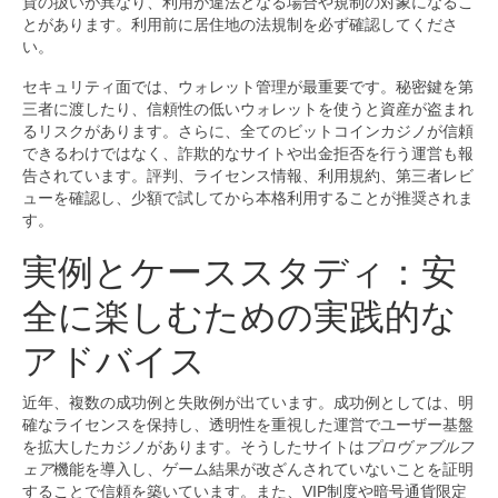
貨の扱いが異なり、利用が違法となる場合や規制の対象になるこ
とがあります。利用前に居住地の法規制を必ず確認してくださ
い。
セキュリティ面では、ウォレット管理が最重要です。秘密鍵を第
三者に渡したり、信頼性の低いウォレットを使うと資産が盗まれ
るリスクがあります。さらに、全てのビットコインカジノが信頼
できるわけではなく、詐欺的なサイトや出金拒否を行う運営も報
告されています。評判、ライセンス情報、利用規約、第三者レビ
ューを確認し、少額で試してから本格利用することが推奨されま
す。
実例とケーススタディ：安
全に楽しむための実践的な
アドバイス
近年、複数の成功例と失敗例が出ています。成功例としては、明
確なライセンスを保持し、透明性を重視した運営でユーザー基盤
を拡大したカジノがあります。そうしたサイトは
プロヴァブルフ
ェア
機能を導入し、ゲーム結果が改ざんされていないことを証明
することで信頼を築いています。また、VIP制度や暗号通貨限定