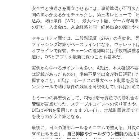
安全性と快適さを両立させるには、事前準備が不可欠
関の掲示があるかをチェックし、第三者レビューで「
込み。賭け条件（WR）、最大ベット額、ゲーム寄与率
の肝だ。入出金は、入金経路と同一経路出金の原則や
セキュリティ面では、二段階認証（2FA）の有効化、
フィッシング対策がベースラインになる。ウォレット
オフラインで保管。チェーンの混雑時には手数料調整を
避け、OSとアプリを最新に保つことも基本だ。
実例から学べるポイントも多い。A氏は、本人確認不
は記載があったものの、準備不足で出金が数日遅延し
握すること。B氏は、ボーナスの最大ベット制限を見
ングツールで賭け条件の残量を可視化していれば回避
もう一つの典型例として、C氏は暗号資産での勝利金
管理
が盲点だった。ステーブルコインへの切り替えや
D氏はVPNを常用したままプレイし、地域制限違反で
を使うのが安全策となる。
最後に、日々の運用ルールをミニマムで整える。月次
50％は即出金）、
自己排除やクールダウン機能
の活用