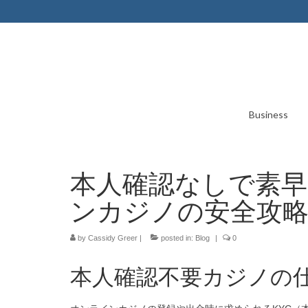
Business
本人確認なしで素
ンカジノの安全攻
by
Cassidy Greer
|
posted in:
Blog
|
0
本人確認不要カジノの