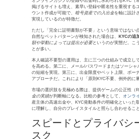
オンラインカジノの登録や出金時に求められるKYC（
掲げるサイトも増え、素早い登録や匿名性を重視する
ウント作成が可能で、
暗号資産での入出金
を軸に設計
実現しているのが特徴だ。
ただし「完全に証明書類が不要」という意味ではない
自然なベットパターンが検知された場合は、
KYCの追
額や挙動によっては提出が必要
というのが実態だ。こ
とが多い。
本人確認不要型の運用は、主に三つの仕組みで成立し
を高める。第二に、メール/パスワードまたはソーシャ
の短縮を実現。第三に、出金限度やベット上限、ボー
アプローチだ。これにより「原則KYC不要、例外的に
市場の選択肢を見極める際は、提供ゲームの公正性（RNG/
金の実績
が判断軸になる。比較の参考として、
オンラ
産主体の高速出金や、KYC発動条件の明確化といった
に理解し、自分のプレイスタイルと照らし合わせるこ
スピードとプライバシ
スク