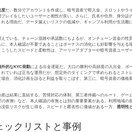
速度
だ。数分でアカウントを作成し、暗号資産で即入金、スロットやラ
間プレイをしたいユーザーと相性が良い。さらに、氏名や住所、身分証
される理由だ。データ漏えいリスクの低減や、ギャンブル利用が生活圏
増えている。チェーン混雑や承認数にもよるが、オンチェーン送金の性
らに、本人確認が不要であることはボーナスの消化にも好影響を与える
。こうしたスピードと柔軟性は、アーリーアダプターや暗号資産ユーザ
例外的なKYC発動
による出金遅延だ。大口の勝利や高頻度の入出金、ボ
されていれば正当な運用だが、想定外のタイミングで求められるとスト
な場合、消化計画を誤ると利益を取りこぼす。第三に、暗号資産の価格
の差は結果に直結する。苦情対応の体制、第三者仲裁へのルート、ゲー
証の有無
）など、本人確認の有無とは別の重要要素がある。利用地域の
の没収リスクが生じ得る。スピードと匿名性に価値がある一方、
透明性
。
ェックリストと事例