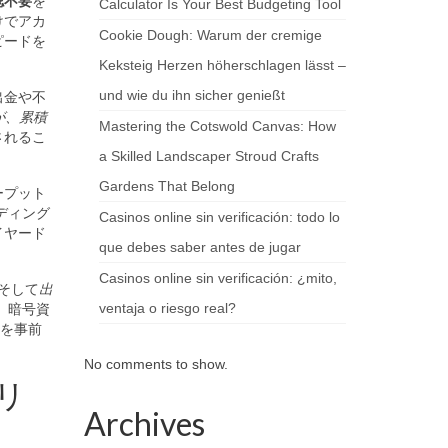
認不要
を
Calculator Is Your Best Budgeting Tool
けでアカ
Cookie Dough: Warum der cremige
ピードを
Keksteig Herzen höherschlagen lässt –
und wie du ihn sicher genießt
出金や不
が、累積
Mastering the Cotswold Canvas: How
されるこ
a Skilled Landscaper Stroud Crafts
Gardens That Belong
ープット
ディング
Casinos online sin verificación: todo lo
イヤード
que debes saber antes de jugar
Casinos online sin verificación: ¿mito,
、そして
出
ventaja o riesgo real?
、暗号資
定を事前
No comments to show.
リ
Archives