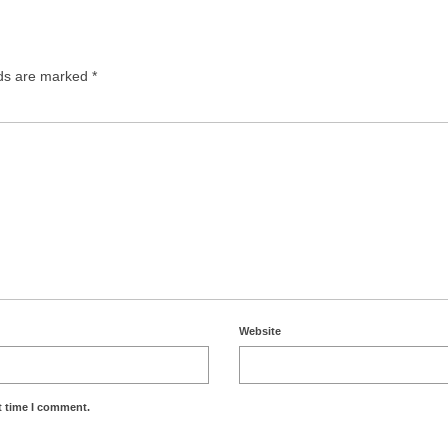
lds are marked
*
Website
t time I comment.