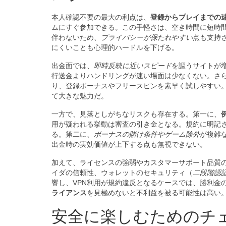
本人確認不要の最大の利点は、
登録からプレイまでの
ムにすぐ参加できる。この手軽さは、空き時間に短時
伴わないため、
プライバシーが保たれやすい
点も支持
にくいことも心理的ハードルを下げる。
出金面では、
即時反映に近いスピード
を謳うサイトが
行送金よりハンドリングが速い場面は少なくない。さ
り、登録ボーナスやフリースピンを素早く試しやすい
て大きな魅力だ。
一方で、見落としがちなリスクも存在する。第一に、
用が疑われる挙動は審査の引き金となる。規約に明記
る。第二に、
ボーナスの賭け条件やゲーム除外
が複雑
出金時の実効価値が上下する点も無視できない。
加えて、ライセンスの強弱やカスタマーサポート品質
イダの信頼性、ウォレットのセキュリティ（
二段階認
響し、VPN利用が規約違反となるケースでは、勝利金
ライアンス
を見極めないと不利益を被る可能性は高い
安全に楽しむためのチ