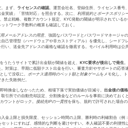
だ。まず、
ライセンスの確認
。運営会社名、登録住所、ライセンス番号
出金実績」「苦情対応」を照合する。次に、
利用規約とボーナスポリシ
、禁止戦略、複数アカウント規定、KYC発動の閾値が明示されているか
ネットワーク手数料の概算も確認しておく。
専用メールアドレスの用意
、強固なパスワードとパスワードマネージャ
は自己管理型（ハードウェアや非カストディアル）を優先し、シードフ
行い、送金先アドレスの厳格な確認を徹底する。モバイル利用時は公共Wi
要をうたうサイトで累計出金額が閾値を超え、
KYC要求が後出しで発生
。
た。対策は、早期に低額テスト出金を行い、審査方針やサポートの応答
落として没収に。
ボーナス適用時のベット額と対象ゲーム
をメモ化し、ト
できた失敗例だ。
を即時換金しなかったため、相場下落で実効価値が目減り。
出金後の価格
、取引所での自動売却設定、分割換金などのルールを事前に決めておく
アカウントがロック。
接続先IPの一貫性
を保ち、規約で許可された場合の
の入金上限と損失限度、セッション時間の上限、勝利時の利確割合（例
をセットにすれば、感情的な判断を避けやすい。本人確認不要の利便性