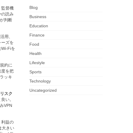
Blog
、監督機
ー
の読み
Business
が判断
Education
Finance
の活用、
レーズを
Food
-Fiを
Health
Lifestyle
規約に
速度を把
Sports
ラッキ
Technology
Uncategorized
リスク
と良い。
みVPN
：利益の
は大きい