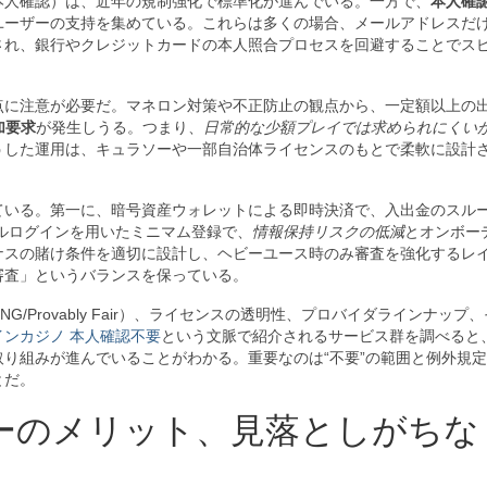
本人確認）は、近年の規制強化で標準化が進んでいる。一方で、
本人確
ユーザーの支持を集めている。これらは多くの場合、メールアドレスだ
され、銀行やクレジットカードの本人照合プロセスを回避することでス
点に注意が必要だ。マネロン対策や不正防止の観点から、一定額以上の
加要求
が発生しうる。つまり、
日常的な少額プレイでは求められにくい
うした運用は、キュラソーや一部自治体ライセンスのもとで柔軟に設計
ている。第一に、暗号資産ウォレットによる即時決済で、入出金のスル
ルログインを用いたミニマム登録で、
情報保持リスクの低減
とオンボー
ナスの賭け条件を適切に設計し、ヘビーユース時のみ審査を強化するレ
審査」というバランスを保っている。
Provably Fair）、ライセンスの透明性、プロバイダラインナップ
インカジノ 本人確認不要
という文脈で紹介されるサービス群を調べると
取り組みが進んでいることがわかる。重要なのは“不要”の範囲と例外規
とだ。
ーのメリット、見落としがちな