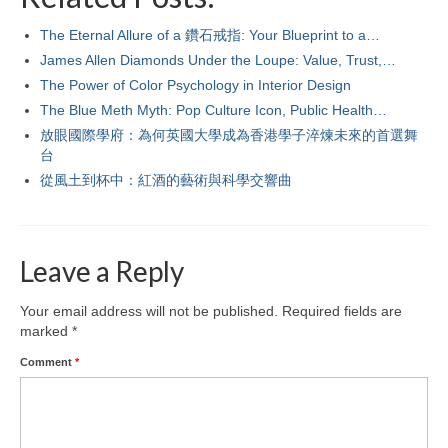
The Eternal Allure of a 鑽石戒指: Your Blueprint to a…
James Allen Diamonds Under the Loupe: Value, Trust,…
The Power of Color Psychology in Interior Design
The Blue Meth Myth: Pop Culture Icon, Public Health…
放眼國際學府：為何英國大學成為香港學子淬煉未來的首選舞
台
從風土到杯中：紅酒的藝術與科學交響曲
Leave a Reply
Your email address will not be published.
Required fields are
marked
*
Comment
*