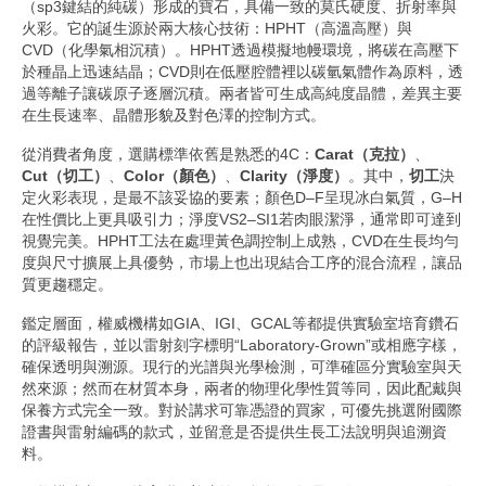
（sp3鍵結的純碳）形成的寶石，具備一致的莫氏硬度、折射率與
火彩。它的誕生源於兩大核心技術：HPHT（高溫高壓）與
CVD（化學氣相沉積）。HPHT透過模擬地幔環境，將碳在高壓下
於種晶上迅速結晶；CVD則在低壓腔體裡以碳氫氣體作為原料，透
過等離子讓碳原子逐層沉積。兩者皆可生成高純度晶體，差異主要
在生長速率、晶體形貌及對色澤的控制方式。
從消費者角度，選購標準依舊是熟悉的4C：
Carat（克拉）
、
Cut（切工）
、
Color（顏色）
、
Clarity（淨度）
。其中，
切工
決
定火彩表現，是最不該妥協的要素；顏色D–F呈現冰白氣質，G–H
在性價比上更具吸引力；淨度VS2–SI1若肉眼潔淨，通常即可達到
視覺完美。HPHT工法在處理黃色調控制上成熟，CVD在生長均勻
度與尺寸擴展上具優勢，市場上也出現結合工序的混合流程，讓品
質更趨穩定。
鑑定層面，權威機構如GIA、IGI、GCAL等都提供實驗室培育鑽石
的評級報告，並以雷射刻字標明“Laboratory-Grown”或相應字樣，
確保透明與溯源。現行的光譜與光學檢測，可準確區分實驗室與天
然來源；然而在材質本身，兩者的物理化學性質等同，因此配戴與
保養方式完全一致。對於講求可靠憑證的買家，可優先挑選附國際
證書與雷射編碼的款式，並留意是否提供生長工法說明與追溯資
料。