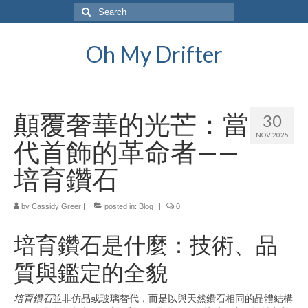
Search
for:
Oh My Drifter
顛覆奢華的光芒：當
30
NOV 2025
代首飾的革命者——
培育鑽石
by
Cassidy Greer
|
posted in:
Blog
|
0
培育鑽石是什麼：技術、品
質與鑑定的全貌
培育鑽石
並非仿品或玻璃替代，而是以與天然鑽石相同的晶體結構