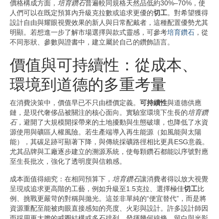
價格構成方面，
培育鑽石
普遍較同規格天然品低約30%–70%，使
人們可以在既定預算內升級克拉數或追求更優的
切工
。對希望獲得
設計自由與耀眼視覺效果的新人與日常配戴者，這種配置優勢尤其
明顯。若想進一步了解市場選擇與款式靈感，可參考
培育鑽石
，從
不同形狀、參數與證書中，建立屬於自己的鑽飾語言。
價值與可持續性：從成本、
環境到道德的多重考量
在消費決策中，價值早已不只由標價定義。
可持續性
與道德供應
鏈，是現代奢侈品被關注的核心面向。實驗室環境下生長的
培育鑽
石
，避開了大規模開採帶來的土地擾動與生態破壞，也降低了水資
源使用與礦區人權風險。若生產端導入再生能源（如風能與太陽
能），其碳足跡可顯著下降，與傳統採礦路徑相比更具ESG意義。
尤其品牌與工廠逐步建立的溯源系統，使每顆鑽石都能以序號對應
至生長批次，強化了透明度與信賴感。
成本面值得細究：在相同預算下，
培育鑽石
讓消費者得以放大視覺
呈現或追求更高階的工藝，例如升級至1.5克拉、選擇極佳
切工
比
例、挑戰更嚴苛的對稱與拋光。這並非單純的“便宜替代”，而是將
資源重配至能被肉眼直接感知的亮度、火彩與設計。許多設計師因
而採用更大膽的戒圈結構或多石排列，發揮幾何線條、留白與光影