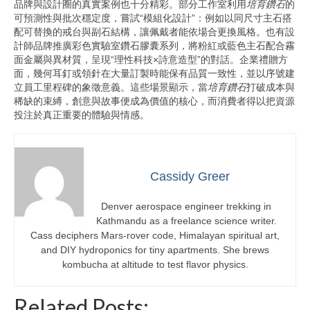
品牌與設計圈的真實案例也十分精彩。部分工作室利用
培育鑽石
的
可預測性與批次穩定度，嘗試“模組化設計”：例如以同尺寸主石搭
配可替換的戒台與副石結構，讓佩戴者能依場合更換風格。也有設
計師品牌推廣彩色實驗室鑽石膠囊系列，將粉紅或藍色主石配合霧
面金屬與異材質，呈現“理性科技×詩意造型”的對話。企業禮贈方
面，幾何耳釘或領針在大量訂製時能保有品質一致性，並以序號建
立員工里程碑的象徵意義。這些場景顯示，當
培育鑽石
打破成本與
稀缺的束縛，創意與故事便成為價值的核心，而消費者得以把資源
投注於真正重要的體驗與情感。
Cassidy Greer
Denver aerospace engineer trekking in
Kathmandu as a freelance science writer.
Cass deciphers Mars-rover code, Himalayan spiritual art,
and DIY hydroponics for tiny apartments. She brews
kombucha at altitude to test flavor physics.
Related Posts: