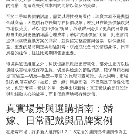
的混搭，創造過去受成本制約而難以普及的美學。
至於二手轉售價的討論，需要以理性視角看待：珠寶本就不是典型
金融商品，天然鑽石亦長期存在折價現象，差別只在於折價幅度與
市場接受度。若以“使用價值”衡量，
培育鑽石
提供了更高的日常佩
戴自由度與更低的維護心理成本；若以“資產價值”衡量，則應諮詢
提供回購或置換方案的商家，並保留完整證書與發票，以保護權
益。重要的是將期望與用途對齊：求婚或紀念日的情感象徵、日常
風格的延伸，往往比短期轉售更重要。
環境與道德維度之外，科技也讓供應鏈更智慧化。部分生產方以區
塊鏈或雲端系統保存生長、切磨與檢測的節點資訊，確保每顆石頭
從“實驗室—切磨—鑑定—零售”的旅程可查可證。與此同時，市場
對彩色
培育鑽石
（如粉、藍、綠）興趣高漲，不僅滿足了個性化需
求，也讓“奢華＝稀缺”的單一敘事出現新解：真正稀缺的是好設計
與能觸動人心的故事，而非僅靠產地稀有性定價。
真實場景與選購指南：婚
嫁、日常配戴與品牌案例
在婚嫁市場，許多新人選擇以1.2–1.8克拉的圓鑽或橢圓鑽作為主