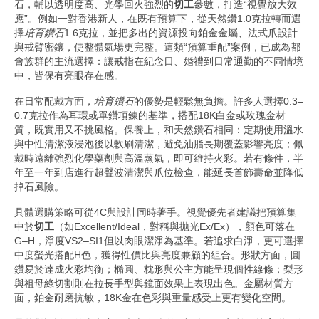
石，輔以透明度高、光學回火強烈的
切工
參數，打造“視覺放大效
應”。例如一對香港新人，在既有預算下，從天然鑽1.0克拉轉而選
擇
培育鑽石
1.6克拉，並把多出的資源投向鉑金金屬、法式爪設計
與戒臂密鑲，使整體氣場更完整。這類“預算重配”案例，已成為都
會族群的主流選擇：讓戒指在紀念日、婚禮到日常通勤的不同情境
中，皆保有亮眼存在感。
在日常配戴方面，
培育鑽石
的優勢是輕鬆無負擔。許多人選擇0.3–
0.7克拉作為耳環或單鑽項鍊的基準，搭配18K白金或玫瑰金材
質，既實用又不挑風格。保養上，和天然鑽石相同：定期使用溫水
與中性清潔液浸泡後以軟刷清潔，避免油脂長期覆蓋影響亮度；佩
戴時遠離強烈化學藥劑與高溫蒸氣，即可維持火彩。若有條件，半
年至一年到店進行超聲波清潔與爪位檢查，能延長首飾壽命並降低
掉石風險。
具體選購策略可從4C與設計同時著手。視覺優先者建議把預算集
中於
切工
（如Excellent/Ideal，對稱與拋光Ex/Ex），顏色可落在
G–H，淨度VS2–SI1但以肉眼潔淨為基準。若追求白淨，更可選擇
中度螢光搭配H色，獲得性價比與亮度兼顧的組合。形狀方面，圓
鑽易於達成火彩均衡；橢圓、枕形與公主方能呈現個性線條；梨形
與祖母綠切割則在拉長手型與鏡面效果上表現出色。金屬材質方
面，鉑金耐磨抗敏，18K金在色彩與重量感受上更有變化空間。