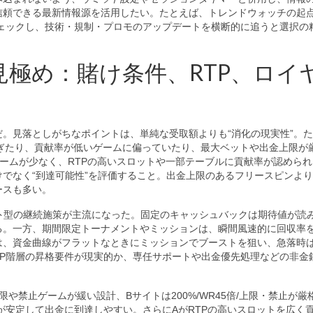
信頼できる最新情報源を活用したい。たとえば、トレンドウォッチの起
ェックし、技術・規制・プロモのアップデートを横断的に追うと選択の
極め：賭け条件、RTP、ロイ
だ。見落としがちなポイントは、単純な受取額よりも“消化の現実性”。
ぎたり、貢献率が低いゲームに偏っていたり、最大ベットや出金上限が
ームが少なく、RTPの高いスロットや一部テーブルに貢献率が認められ
でなく“到達可能性”を評価すること。出金上限のあるフリースピンよ
ースも多い。
ト
型の継続施策が主流になった。固定のキャッシュバックは期待値が読
る。一方、期間限定トーナメントやミッションは、瞬間風速的に回収率
は、資金曲線がフラットなときにミッションでブーストを狙い、急落時
VIP階層の昇格要件が現実的か、専任サポートや出金優先処理などの非金
上限や禁止ゲームが緩い設計、Bサイトは200%/WR45倍/上限・禁止が厳
が安定して出金に到達しやすい。さらにAがRTPの高いスロットを広く