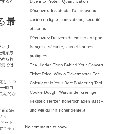
化するた
Dive into Protein Quantification
Découvrez les atouts d’un nouveau
る最
casino en ligne : innovations, sécurité
et bonus
Découvrez l’univers du casino en ligne
français : sécurité, jeux et bonnes
フィリエ
欧州系ラ
pratiques
求められ
有無では
The Hidden Truth Behind Your Concert
Ticket Price: Why a Ticketmaster Fee
化しつつ
Calculator Is Your Best Budgeting Tool
や一時ロ
Cookie Dough: Warum der cremige
長期的な
Keksteig Herzen höherschlagen lässt –
und wie du ihn sicher genießt
了前の高
ソッ
限ベット
No comments to show.
動でチェ