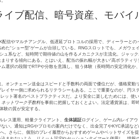
る。
ライブ配信、暗号資産、モバイ
4K配信やマルチアングル、低遅延プロトコルの採用で、ディーラーとの
めた“ショー型”ゲームが台頭している。RNGスロットでも、メガウェ
シュ系など、短時間で期待値の山を作るメカニクスが主流化。ジャック
まりする傾向にある。とはいえ、配当の振れ幅が大きい“高ボラティリ
ム選択の段階でRTPや分散を意識し、狙う体験（長時間の安定消化か
速。オンチェーン送金はスピードと手数料の両面で優位だが、価格変動
プレイヤー側に求められるリテラシーもある。ここで重要なのが、円ス
ォレット署名のベストプラクティスだ。より安全に楽しむためには、使
、ネットワーク手数料
を事前に把握しておくとよい。法定通貨派は、即
体験の質が安定する。
ールレス運用、軽量クライアント、
生体認証
ログイン、ゲーム内レイアウ
ない。通知はRGやプロモの案内だけでなく、出金完了やKYC承認など
能へ。さらに、個別のプレイ履歴からおすすめゲームやベットサイズを
み込まれないよう、
リミット設定
や
セッションタイマー
と併用し、情報