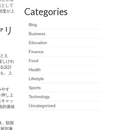
点として
Categories
精度が上
Blog
ヤリ
Business
Education
Finance
たとえ
Food
厳しけれ
る設計
Health
りも、上
Lifestyle
Sports
みやす
を押し上
Technology
はキャッ
Uncategorized
銭的価値
格。額面
貢献対象