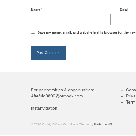
Name
*
Email
*
Save my name, email, and website in this browser for the nex
For partnerships & opportunities:
Cont
Aftefuld0896@outlook.com
Priva
Term
instanvigation
© 2026 Oh My Drifter - WordPress Theme by
Kadence WP