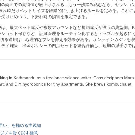
と長期の両面での期待値が底上げされる。もう一歩踏み込むなら、セッション
振れ時だけベットサイズを段階的に引き上げるルールを定める。これに
を受け止めつつ、下振れ時の損害を限定できる。
中は、最大ベット違反や複数アカウントなど規約違反が没収の典型例。K
ンショット保存など、証跡管理をルーティン化するとトラブルが起きに
区切る運用は、心理的なブレを抑える効果がある。
オンラインカジノ
を
最
リティ施策、出金ポリシーの四点セットを総合評価し、短期の派手さで
ing in Kathmandu as a freelance science writer. Cass deciphers Mars
 art, and DIY hydroponics for tiny apartments. She brews kombucha at
早い」を極める実践知
カジノを賢く試す極意