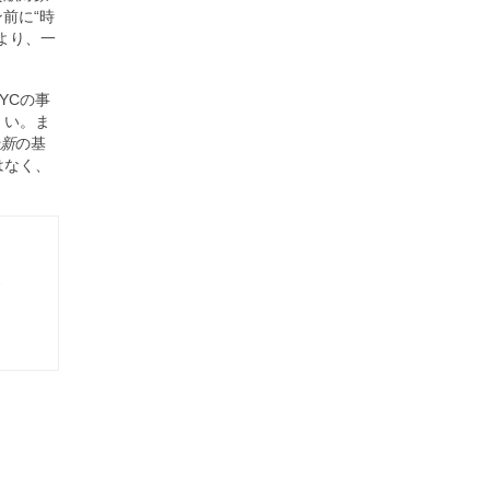
前に“時
より、一
YCの事
くい。ま
新
の基
はなく、
-