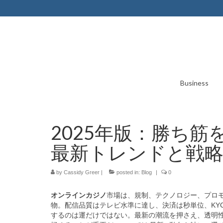
Business
2025年版：勝ち
最新トレンドと戦
by
Cassidy Greer
|
posted in:
Blog
|
0
オンラインカジノ
市場は、規制、テクノロジー、プロ
物。配信品質はテレビ水準に達し、決済は秒単位、KYC
するのは運だけではない。最新の潮流を押さえ、透明