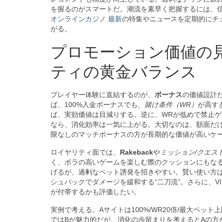
を握るのがスマートだ。潮流を素早く把握するには、
オンラインカジノ 最新
の特集やニュースを定期的にチ
がる。
プロモーション価値の見
ティの黄金バランス
プレイヤー体験に直結するのが、
ボーナス
の価値設計
ば、100%入金ボーナスでも、
賭け条件（WR）
が高す
ば、実効価値は目減りする。逆に、WRが低めで禁止ゲ
なら、消化効率は一気に上がる。大切なのは、額面だけ
限なしのマッチボーナスの方が長期的な価値が高いケ
ロイヤリティ面では、
Rakeback
や
ミッション/クエス
く、ボラの高いゲームを楽しむ際のクッションにもな
げるが、過剰なベット誘発を招きやすい。賢い使い方
シュバックでダメージを緩和する“二刀流”。さらに、
が付帯するかも評価したい。
実例で考える。Aサイトは100%/WR20倍/最大ベット
ではBが魅力的だが、消化の歩留まりを考えるとAの方