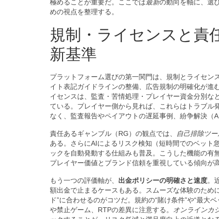
極めることが重要だ。ここでは
最新
の動向を軸に、選
めの視点を整理する。
規制・ライセンスと責
新基準
プラットフォーム選びの第一関門は、規制とライセンス
イト表記ガイドラインの整備、広告規制の明確化が進
イセンスは、監査・苦情処理・プレイヤー資金分別な
ている。プレイヤー側から見れば、これらはトラブル
なく、監査報告やペイアウトの遅延事例、紛争解決（A
責任あるギャンブル（RG）の観点では、
自己排除ツー
ある。さらにAIによるリスク検知（短時間でのベット
ックを自動発動する仕組みも普及。こうした機能の有
プレイヤー価値とブランド信頼を重視している傾向が
もう一つの評価軸が、
出金ポリシーの明確さと速度
。
額出金で止まるケースもある。スムーズな体験のため
ド”に合わせるのがコツだ。規約の“賭け条件”や“最大
や禁止ゲーム、RTPの差異に注意する。
オンラインカ