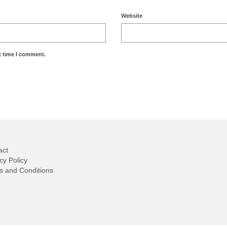
Website
t time I comment.
act
cy Policy
s and Conditions