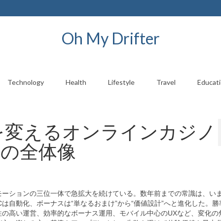
Oh My Drifter
Technology
Health
Lifestyle
Travel
Educat
筋を変えるオンラインカジノ
略の全体像
モーションの三位一体で急拡大を続けている。数年前までの常識は、い
は自動化、ボーナスは“単なるおまけ”から“価値設計”へと進化した。勝
性の高い運営、効率的なボーナス運用、モバイル中心のUXなど、変化の