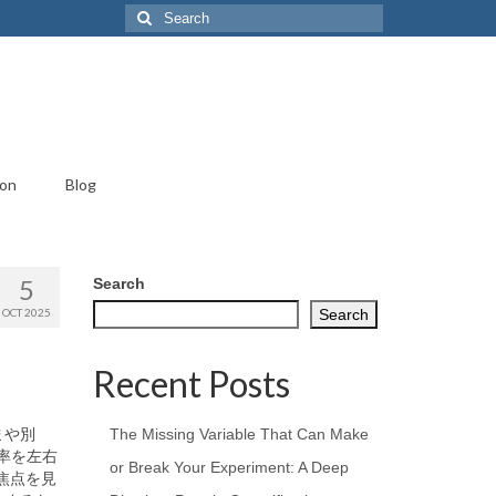
Search
for:
ion
Blog
5
Search
OCT 2025
Search
Recent Posts
まや別
The Missing Variable That Can Make
率を左右
or Break Your Experiment: A Deep
焦点を見