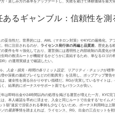
び方・楽しみ方の基準をアップデートし、失敗を避けて体験価値を最大
任あるギャンブル：信頼性を測
の妥当性だ。世界的には、AML（マネロン対策）やKYCの厳格化、ア
む。特に注目されるのが、
ライセンス発行体の再編と品質差
。歴史ある
どの要件を年々強化しており、運営側には透明性と内部統制の高度化が
発生時の救済ルートが機能するかどうかに直結するため、単なるロゴの
DR）の運用実績まで確認したい。
ル、入金・損失・時間の各リミット設定、リアリティ・チェック
が標準
急増や深夜の連続プレイなどの行動異常）を活用し、ポップアップ警告
無は、健全性を測る分かりやすい指標だ。RGが充実しているサイトは、
高く、結果的にボーナスやサポート面でもバランスが良い。
近年は即時出金や24時間以内の処理を掲げる運営が増えた一方、KYC完
には、本人確認を早めに済ませ、入金と同じルートで出金する“セイムメ
ベット額”違反で没収される事例も少なくないため、ボーナス利用時は上
ジノ
の
最新
事情を踏まえれば、ライセンス、RG、出金の三点セットを初