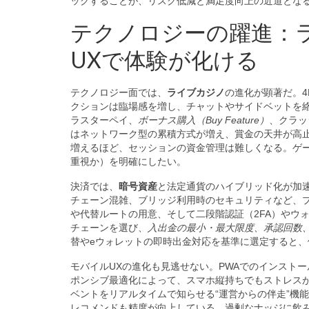
ックすることが、リスク低減と満足度向上の近道とな
テクノロジーの躍進：
UXで体験が化ける
テクノロジー面では、
ライブカジノ
の進化が顕著だ。
クションは臨場感を増し、チャットやサイドベットを絡
ラスターペイ、
ボーナス購入（Buy Feature）
、クラッ
はネットワーク型の累積方式が増え、賞金の天井が高止
増えるほど、セッションの資金管理は難しくなる。ゲー
重視か）を明確にしたい。
決済では、
暗号資産
と法定通貨のハイブリッド化が加
チェーン混雑、ブリッジ利用時のセキュリティなど、
や代替ルートの用意、そして二段階認証（2FA）やウ
チェーンを選び、
入出金の最小・最大限度、承認回数
替やeウォレットの即時出金対応を基準に選定すると、
モバイルUXの進化も見逃せない。PWAでのインスト
ポンシブ最適化によって、スマホ縦持ちでもストレスが
ベントをリアルタイムで知らせる“運営からの伴走”機
レコメンドも精度が向上している。過剰なナッジに飲