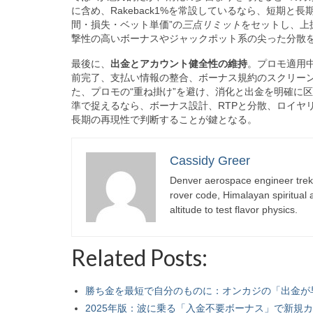
に含め、Rakeback1%を常設しているなら、短期
間・損失・ベット単価”の
三点リミット
をセットし、上
撃性の高いボーナスやジャックポット系の尖った分散
最後に、
出金とアカウント健全性の維持
。プロモ適用
前完了、支払い情報の整合、ボーナス規約のスクリー
た、プロモの“重ね掛け”を避け、消化と出金を明確に
準で捉えるなら、ボーナス設計、RTPと分散、ロイヤ
長期の再現性で判断することが鍵となる。
Cassidy Greer
Denver aerospace engineer trekk
rover code, Himalayan spiritual
altitude to test flavor physics.
Related Posts:
勝ち金を最短で自分のものに：オンカジの「出金が
2025年版：波に乗る「入金不要ボーナス」で新規