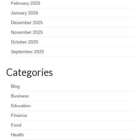
February 2026
January 2026
December 2025
November 2025
October 2025
September 2025
Categories
Blog
Business
Education
Finance
Food
Health