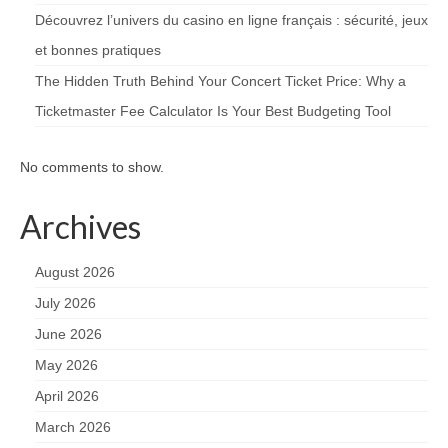
Découvrez l’univers du casino en ligne français : sécurité, jeux
et bonnes pratiques
The Hidden Truth Behind Your Concert Ticket Price: Why a
Ticketmaster Fee Calculator Is Your Best Budgeting Tool
No comments to show.
Archives
August 2026
July 2026
June 2026
May 2026
April 2026
March 2026