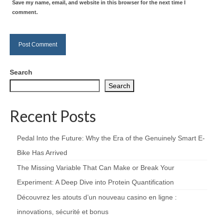
Save my name, email, and website in this browser for the next time I
comment.
Search
Search
Recent Posts
Pedal Into the Future: Why the Era of the Genuinely Smart E-
Bike Has Arrived
The Missing Variable That Can Make or Break Your
Experiment: A Deep Dive into Protein Quantification
Découvrez les atouts d’un nouveau casino en ligne :
innovations, sécurité et bonus