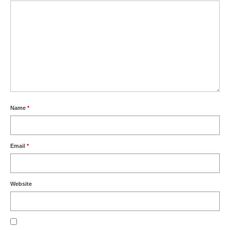
Name
*
Email
*
Website