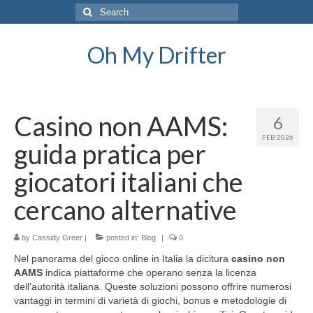
Search
for:
Oh My Drifter
Casino non AAMS:
6
FEB 2026
guida pratica per
giocatori italiani che
cercano alternative
by
Cassidy Greer
|
posted in:
Blog
|
0
Nel panorama del gioco online in Italia la dicitura
casino non
AAMS
indica piattaforme che operano senza la licenza
dell'autorità italiana. Queste soluzioni possono offrire numerosi
vantaggi in termini di varietà di giochi, bonus e metodologie di