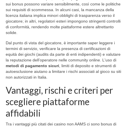
sui bonus possono variare sensibilmente, così come le politiche
sui requisiti di scommessa. In alcuni casi, la mancanza della
licenza italiana implica minori obblighi di trasparenza verso il
giocatore; in altri, regolatori esteri impongono stringenti controlli
di conformità, rendendo molte piattaforme estere altrettanto
solide.
Dal punto di vista del giocatore, è importante saper leggere i
termini di servizio, verificare la presenza di certificazioni di
equità dei giochi (audits da parte di enti indipendenti) e valutare
la reputazione dell’operatore nelle community online. L'uso di
metodi di pagamento sicuri
, limiti di deposito e strumenti di
autoesclusione aiutano a limitare i rischi associati al gioco su siti
non autorizzati in Italia.
Vantaggi, rischi e criteri per
scegliere piattaforme
affidabili
Tra i vantaggi più citati dei casino non AAMS ci sono bonus di