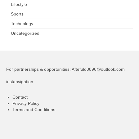
Lifestyle
Sports
Technology
Uncategorized
For partnerships & opportunities:
Aftefuld0896@outlook.com
instanvigation
Contact
Privacy Policy
Terms and Conditions