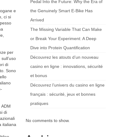
Pedal Into the Future: Why the Era of
Dogane e
the Genuinely Smart E-Bike Has
, ci si
Arrived
Spesso
na
The Missing Variable That Can Make
le,
or Break Your Experiment: A Deep
Dive into Protein Quantification
nze per
Découvrez les atouts d’un nouveau
 sull’uso
ri di
casino en ligne : innovations, sécurité
ito. Sono
et bonus
ello
aliano
Découvrez l’univers du casino en ligne
e-
français : sécurité, jeux et bonnes
pratiques
le ADM
i di
azionali
No comments to show.
a italiana
blico