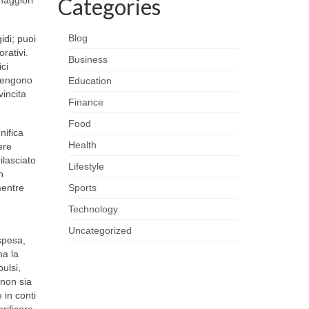
Categories
Blog
idi; puoi
rativi.
Business
ci
 vengono
Education
incita
Finance
Food
nifica
Health
ere
ilasciato
Lifestyle
n
mentre
Sports
Technology
Uncategorized
 spesa,
ma la
ulsi,
 non sia
 in conti
erificare