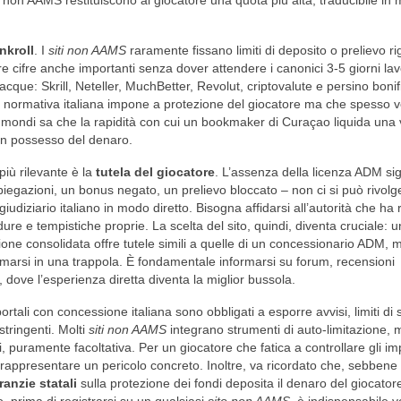
nkroll
. I
siti non AAMS
raramente fissano limiti di deposito o prelievo rig
re cifre anche importanti senza dover attendere i canonici 3-5 giorni lavo
cque: Skrill, Neteller, MuchBetter, Revolut, criptovalute e persino bonifi
 la normativa italiana impone a protezione del giocatore ma che spesso
mondi sa che la rapidità con cui un bookmaker di Curaçao liquida una v
 in possesso del denaro.
più rilevante è la
tutela del giocatore
. L’assenza della licenza ADM sig
iegazioni, un bonus negato, un prelievo bloccato – non ci si può rivolg
diziario italiano in modo diretto. Bisogna affidarsi all’autorità che ha r
e e tempistiche proprie. La scelta del sito, quindi, diventa cruciale: u
ne consolidata offre tutele simili a quelle di un concessionario ADM, 
ormarsi in una trappola. È fondamentale informarsi su forum, recensioni
, dove l’esperienza diretta diventa la miglior bussola.
 portali con concessione italiana sono obbligati a esporre avvisi, limiti di
tringenti. Molti
siti non AAMS
integrano strumenti di auto-limitazione, 
, puramente facoltativa. Per un giocatore che fatica a controllare gli imp
rappresentare un pericolo concreto. Inoltre, va ricordato che, sebbene
anzie statali
sulla protezione dei fondi deposita il denaro del giocatore
o, prima di registrarsi su un qualsiasi
sito non AAMS
, è indispensabile v