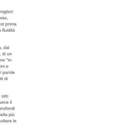
igliori
esso,
est prima
fluidità
, dal
, di un
ne “in-
ini e
i parole
ti di
n
sito
vece il
profondi
ella più
ultare le