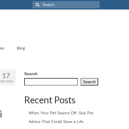
Search
for:
ion
Blog
17
Search
MAY 2026
Search
Recent Posts
ì
When Your Pet Seems Off: Sick Pet
Advice That Could Save a Life