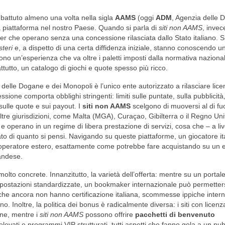
mbattuto almeno una volta nella sigla
AAMS
(oggi
ADM
, Agenzia delle 
 una piattaforma nel nostro Paese. Quando si parla di
siti non AAMS
, invece
oker che operano senza una concessione rilasciata dallo Stato italiano. 
steri
e, a dispetto di una certa diffidenza iniziale, stanno conoscendo u
no un’esperienza che va oltre i paletti imposti dalla normativa naziona
attutto, un catalogo di giochi e quote spesso più ricco.
lle Dogane e dei Monopoli è l’unico ente autorizzato a rilasciare lice
ssione comporta obblighi stringenti: limiti sulle puntate, sulla pubblicità,
sulle quote e sui payout. I
siti non AAMS
scelgono di muoversi al di fuo
ltre giurisdizioni, come Malta (MGA), Curaçao, Gibilterra o il Regno Un
e operano in un regime di libera prestazione di servizi, cosa che – a liv
to di quanto si pensi. Navigando su queste piattaforme, un giocatore it
operatore estero, esattamente come potrebbe fare acquistando su un 
andese.
olto concrete. Innanzitutto, la varietà dell’offerta: mentre su un porta
impostazioni standardizzate, un bookmaker internazionale può permetters
 che ancora non hanno certificazione italiana, scommesse ippiche intern
ano. Inoltre, la politica dei bonus è radicalmente diversa: i siti con licenz
one, mentre i
siti non AAMS
possono offrire
pacchetti di benvenuto
elevati e programmi VIP strutturati, tutti aspetti che fanno gola a un pub