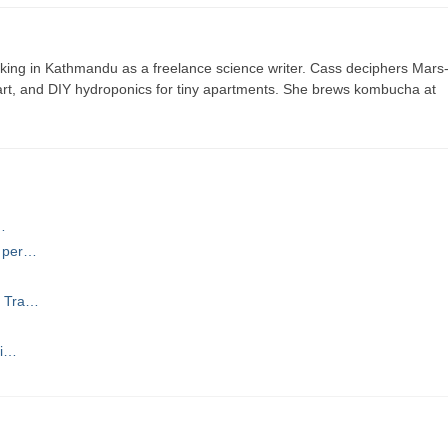
ing in Kathmandu as a freelance science writer. Cass deciphers Mars
 art, and DIY hydroponics for tiny apartments. She brews kombucha at
…
a per…
e Tra…
ti…