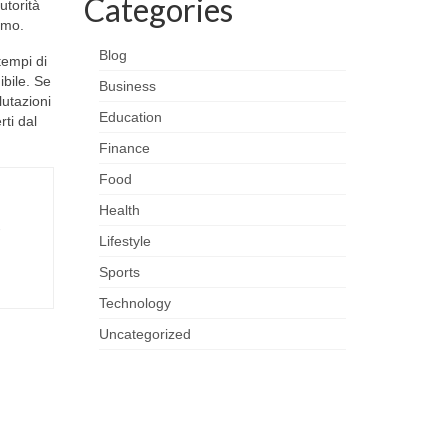
Categories
utorità
amo.
Blog
tempi di
ibile. Se
Business
lutazioni
Education
rti dal
Finance
Food
Health
-
Lifestyle
Sports
Technology
Uncategorized