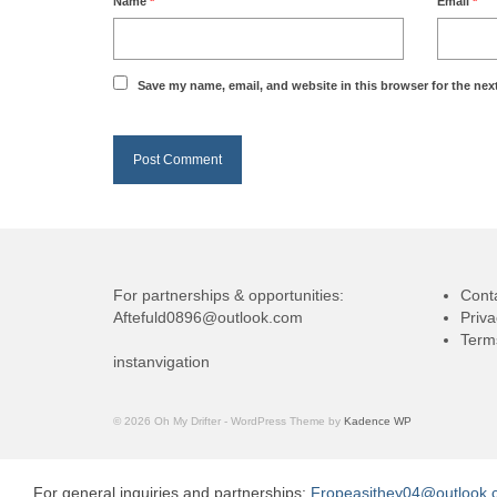
Name
*
Email
*
Save my name, email, and website in this browser for the nex
For partnerships & opportunities:
Cont
Aftefuld0896@outlook.com
Priva
Term
instanvigation
© 2026 Oh My Drifter - WordPress Theme by
Kadence WP
For general inquiries and partnerships:
Fropeasithey04@outlook