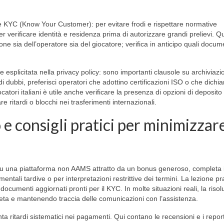
e KYC (Know Your Customer): per evitare frodi e rispettare normative
er verificare identità e residenza prima di autorizzare grandi prelievi. Q
 sia dell’operatore sia del giocatore; verifica in anticipo quali docum
e esplicitata nella privacy policy: sono importanti clausole su archiviazi
di dubbi, preferisci operatori che adottino certificazioni ISO o che dichia
tori italiani è utile anche verificare la presenza di opzioni di deposito
re ritardi o blocchi nei trasferimenti internazionali.
o e consigli pratici per minimizzare
su una piattaforma non AAMS attratto da un bonus generoso, completa i
entali tardive o per interpretazioni restrittive dei termini. La lezione pr
cumenti aggiornati pronti per il KYC. In molte situazioni reali, la risol
eta e mantenendo traccia delle comunicazioni con l’assistenza.
ta ritardi sistematici nei pagamenti. Qui contano le recensioni e i report