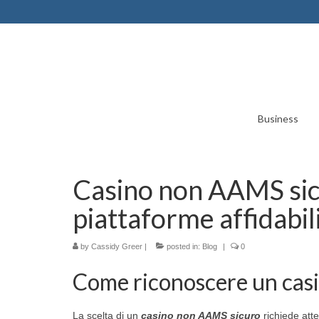
Business
Casino non AAMS sicu
piattaforme affidabil
by
Cassidy Greer
|
posted in:
Blog
|
0
Come riconoscere un cas
La scelta di un
casino non AAMS sicuro
richiede atte