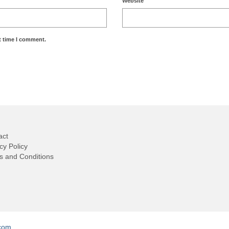
Website
t time I comment.
act
cy Policy
s and Conditions
.com