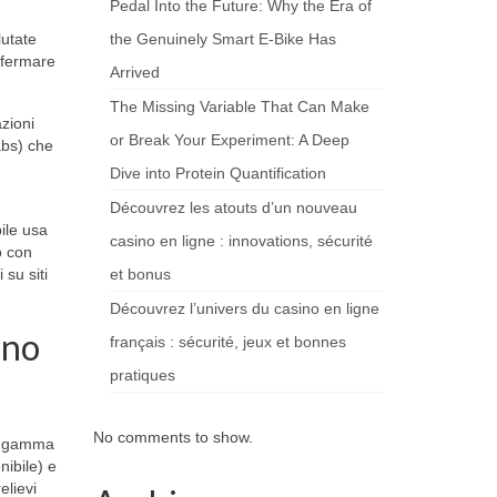
Pedal Into the Future: Why the Era of
lutate
the Genuinely Smart E-Bike Has
onfermare
Arrived
The Missing Variable That Can Make
azioni
or Break Your Experiment: A Deep
abs) che
Dive into Protein Quantification
Découvrez les atouts d’un nouveau
bile usa
casino en ligne : innovations, sécurité
o con
su siti
et bonus
Découvrez l’univers du casino en ligne
ino
français : sécurité, jeux et bonnes
pratiques
No comments to show.
a gamma
nibile) e
elievi