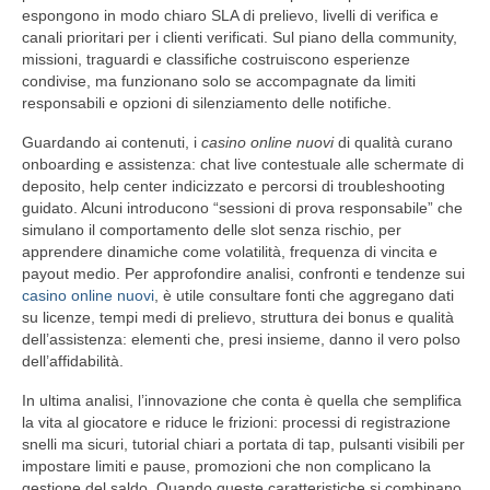
espongono in modo chiaro SLA di prelievo, livelli di verifica e
canali prioritari per i clienti verificati. Sul piano della community,
missioni, traguardi e classifiche costruiscono esperienze
condivise, ma funzionano solo se accompagnate da limiti
responsabili e opzioni di silenziamento delle notifiche.
Guardando ai contenuti, i
casino online nuovi
di qualità curano
onboarding e assistenza: chat live contestuale alle schermate di
deposito, help center indicizzato e percorsi di troubleshooting
guidato. Alcuni introducono “sessioni di prova responsabile” che
simulano il comportamento delle slot senza rischio, per
apprendere dinamiche come volatilità, frequenza di vincita e
payout medio. Per approfondire analisi, confronti e tendenze sui
casino online nuovi
, è utile consultare fonti che aggregano dati
su licenze, tempi medi di prelievo, struttura dei bonus e qualità
dell’assistenza: elementi che, presi insieme, danno il vero polso
dell’affidabilità.
In ultima analisi, l’innovazione che conta è quella che semplifica
la vita al giocatore e riduce le frizioni: processi di registrazione
snelli ma sicuri, tutorial chiari a portata di tap, pulsanti visibili per
impostare limiti e pause, promozioni che non complicano la
gestione del saldo. Quando queste caratteristiche si combinano