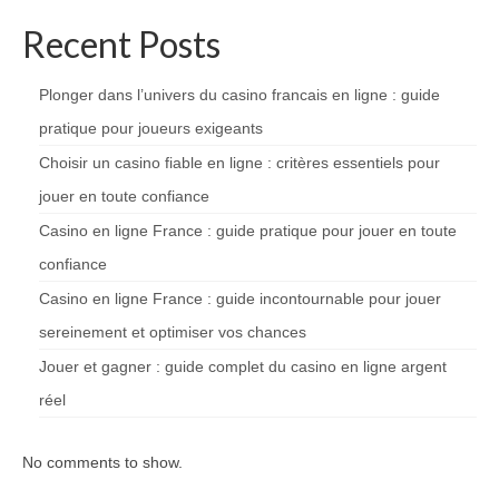
Recent Posts
Plonger dans l’univers du casino francais en ligne : guide
pratique pour joueurs exigeants
Choisir un casino fiable en ligne : critères essentiels pour
jouer en toute confiance
Casino en ligne France : guide pratique pour jouer en toute
confiance
Casino en ligne France : guide incontournable pour jouer
sereinement et optimiser vos chances
Jouer et gagner : guide complet du casino en ligne argent
réel
No comments to show.