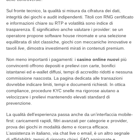
Sul fronte tecnico, la qualità si misura da cifratura dei dati,
integrità dei giochi e audit indipendenti. Titoli con RNG certificato
e informazioni chiare su RTP e volatilità sono indice di
trasparenza. È significativo anche valutare i provider: se un
operatore propone software house rinomate e una selezione
equilibrata di slot classiche, giochi con meccaniche innovative e
tavoli
live
, dimostra investimenti mirati in contenuti premium.
Non meno importanti i pagamenti: i
casino online nuovi
più
convincenti offrono depositi e prelievi con carte, bonifici
istantanei ed e-wallet diffusi, tempi di accredito ridotti e nessuna
commissione nascosta. La pagina dedicata alle transazioni
dovrebbe indicare limiti, tempi e documenti richiesti. In ottica
compliance, procedure KYC snelle ma rigorose aiutano a
velocizzare i prelievi mantenendo elevati standard di
prevenzione.
La qualità dell’esperienza passa anche da un’interfaccia mobile-
first: caricamenti rapidi, filtri avanzati per categorie e provider,
prova dei giochi in modalità demo e ricerca efficace.
L’assistenza in italiano, via chat live o email, è un altro segnale
di affidabilità: tempi di risposta chiari, FAQ aggiornate e