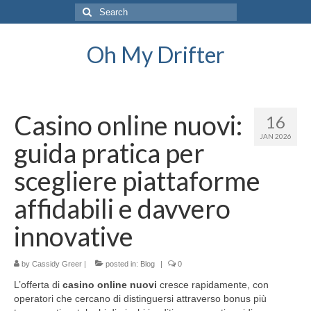
Search
for:
Oh My Drifter
Casino online nuovi:
16
JAN 2026
guida pratica per
scegliere piattaforme
affidabili e davvero
innovative
by
Cassidy Greer
|
posted in:
Blog
|
0
L’offerta di
casino online nuovi
cresce rapidamente, con
operatori che cercano di distinguersi attraverso bonus più