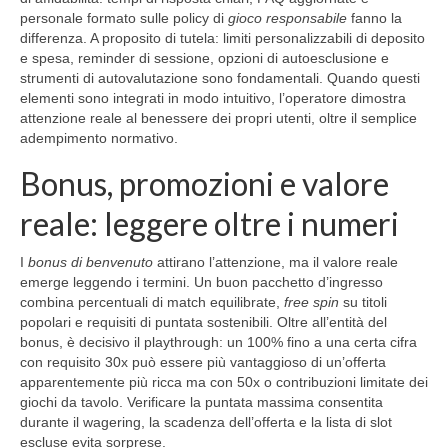
personale formato sulle policy di
gioco responsabile
fanno la
differenza. A proposito di tutela: limiti personalizzabili di deposito
e spesa, reminder di sessione, opzioni di autoesclusione e
strumenti di autovalutazione sono fondamentali. Quando questi
elementi sono integrati in modo intuitivo, l’operatore dimostra
attenzione reale al benessere dei propri utenti, oltre il semplice
adempimento normativo.
Bonus, promozioni e valore
reale: leggere oltre i numeri
I
bonus di benvenuto
attirano l’attenzione, ma il valore reale
emerge leggendo i termini. Un buon pacchetto d’ingresso
combina percentuali di match equilibrate,
free spin
su titoli
popolari e requisiti di puntata sostenibili. Oltre all’entità del
bonus, è decisivo il playthrough: un 100% fino a una certa cifra
con requisito 30x può essere più vantaggioso di un’offerta
apparentemente più ricca ma con 50x o contribuzioni limitate dei
giochi da tavolo. Verificare la puntata massima consentita
durante il wagering, la scadenza dell’offerta e la lista di slot
escluse evita sorprese.