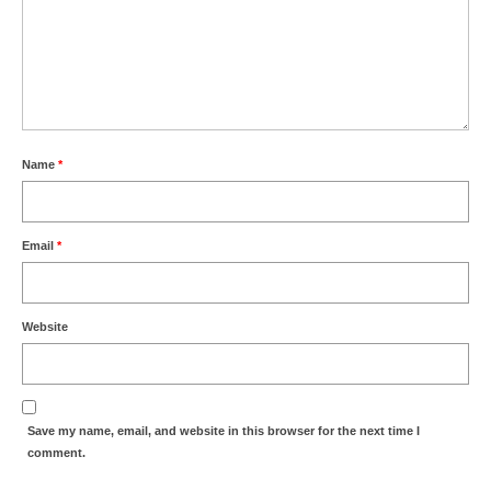
Name
*
Email
*
Website
Save my name, email, and website in this browser for the next time I
comment.