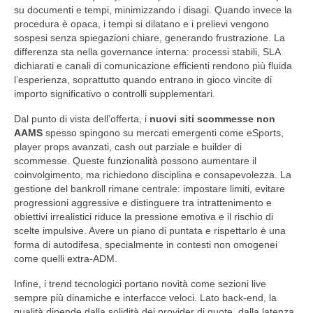
su documenti e tempi, minimizzando i disagi. Quando invece la
procedura è opaca, i tempi si dilatano e i prelievi vengono
sospesi senza spiegazioni chiare, generando frustrazione. La
differenza sta nella governance interna: processi stabili, SLA
dichiarati e canali di comunicazione efficienti rendono più fluida
l’esperienza, soprattutto quando entrano in gioco vincite di
importo significativo o controlli supplementari.
Dal punto di vista dell’offerta, i
nuovi siti scommesse non
AAMS
spesso spingono su mercati emergenti come eSports,
player props avanzati, cash out parziale e builder di
scommesse. Queste funzionalità possono aumentare il
coinvolgimento, ma richiedono disciplina e consapevolezza. La
gestione del bankroll rimane centrale: impostare limiti, evitare
progressioni aggressive e distinguere tra intrattenimento e
obiettivi irrealistici riduce la pressione emotiva e il rischio di
scelte impulsive. Avere un piano di puntata e rispettarlo è una
forma di autodifesa, specialmente in contesti non omogenei
come quelli extra-ADM.
Infine, i trend tecnologici portano novità come sezioni live
sempre più dinamiche e interfacce veloci. Lato back-end, la
qualità dipende dalla solidità dei provider di quote, dalla latenza