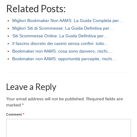
Related Posts:
Migliori Bookmaker Non AAMS: La Guida Completa per…
Migliori Siti di Scommesse: La Guida Definitiva per…
Siti Scommesse Online: La Guida Definitiva per…
Il fascino discreto dei casinò senza confini: tutto…
Bookmaker non AAMS: cosa sono davvero, rischi,…
Bookmaker non AAMS: opportunità percepite, rischi…
Leave a Reply
Your email address will not be published.
Required fields are
marked
*
Comment
*