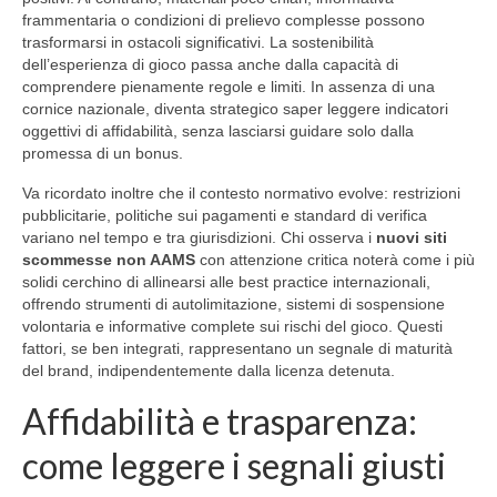
frammentaria o condizioni di prelievo complesse possono
trasformarsi in ostacoli significativi. La sostenibilità
dell’esperienza di gioco passa anche dalla capacità di
comprendere pienamente regole e limiti. In assenza di una
cornice nazionale, diventa strategico saper leggere indicatori
oggettivi di affidabilità, senza lasciarsi guidare solo dalla
promessa di un bonus.
Va ricordato inoltre che il contesto normativo evolve: restrizioni
pubblicitarie, politiche sui pagamenti e standard di verifica
variano nel tempo e tra giurisdizioni. Chi osserva i
nuovi siti
scommesse non AAMS
con attenzione critica noterà come i più
solidi cerchino di allinearsi alle best practice internazionali,
offrendo strumenti di autolimitazione, sistemi di sospensione
volontaria e informative complete sui rischi del gioco. Questi
fattori, se ben integrati, rappresentano un segnale di maturità
del brand, indipendentemente dalla licenza detenuta.
Affidabilità e trasparenza:
come leggere i segnali giusti