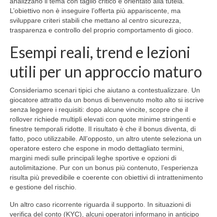
analizzano il tema con taglio critico e orientato alla tutela.
L’obiettivo non è inseguire l’offerta più appariscente, ma
sviluppare criteri stabili che mettano al centro sicurezza,
trasparenza e controllo del proprio comportamento di gioco.
Esempi reali, trend e lezioni
utili per un approccio maturo
Consideriamo scenari tipici che aiutano a contestualizzare. Un
giocatore attratto da un bonus di benvenuto molto alto si iscrive
senza leggere i requisiti: dopo alcune vincite, scopre che il
rollover richiede multipli elevati con quote minime stringenti e
finestre temporali ridotte. Il risultato è che il bonus diventa, di
fatto, poco utilizzabile. All’opposto, un altro utente seleziona un
operatore estero che espone in modo dettagliato termini,
margini medi sulle principali leghe sportive e opzioni di
autolimitazione. Pur con un bonus più contenuto, l’esperienza
risulta più prevedibile e coerente con obiettivi di intrattenimento
e gestione del rischio.
Un altro caso ricorrente riguarda il supporto. In situazioni di
verifica del conto (KYC), alcuni operatori informano in anticipo