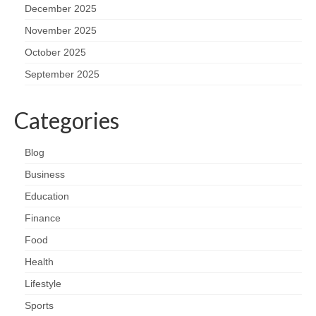
December 2025
November 2025
October 2025
September 2025
Categories
Blog
Business
Education
Finance
Food
Health
Lifestyle
Sports