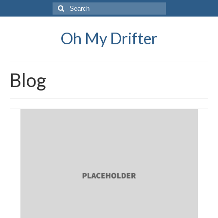
Search
for:
Oh My Drifter
Blog