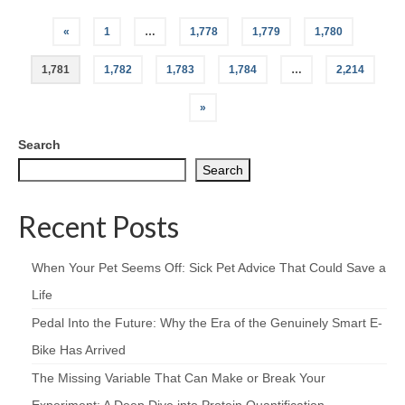
Posts
«
1
…
1,778
1,779
1,780
pagination
1,781
1,782
1,783
1,784
…
2,214
»
Search
Search
Recent Posts
When Your Pet Seems Off: Sick Pet Advice That Could Save a
Life
Pedal Into the Future: Why the Era of the Genuinely Smart E-
Bike Has Arrived
The Missing Variable That Can Make or Break Your
Experiment: A Deep Dive into Protein Quantification