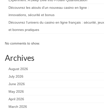
Découvrez les atouts d’un nouveau casino en ligne :
innovations, sécurité et bonus
Découvrez l’univers du casino en ligne français : sécurité, jeux
et bonnes pratiques
No comments to show.
Archives
August 2026
July 2026
June 2026
May 2026
April 2026
March 2026