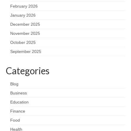
February 2026
January 2026
December 2025
November 2025
October 2025
September 2025
Categories
Blog
Business
Education
Finance
Food
Health