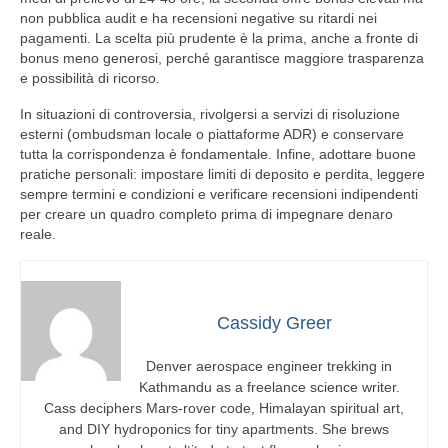
non pubblica audit e ha recensioni negative su ritardi nei
pagamenti. La scelta più prudente è la prima, anche a fronte di
bonus meno generosi, perché garantisce maggiore trasparenza
e possibilità di ricorso.
In situazioni di controversia, rivolgersi a servizi di risoluzione
esterni (ombudsman locale o piattaforme ADR) e conservare
tutta la corrispondenza è fondamentale. Infine, adottare buone
pratiche personali: impostare limiti di deposito e perdita, leggere
sempre termini e condizioni e verificare recensioni indipendenti
per creare un quadro completo prima di impegnare denaro
reale.
Cassidy Greer
Denver aerospace engineer trekking in
Kathmandu as a freelance science writer.
Cass deciphers Mars-rover code, Himalayan spiritual art,
and DIY hydroponics for tiny apartments. She brews