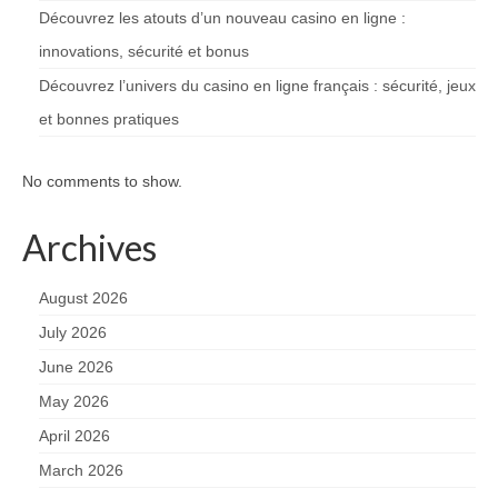
Découvrez les atouts d’un nouveau casino en ligne :
innovations, sécurité et bonus
Découvrez l’univers du casino en ligne français : sécurité, jeux
et bonnes pratiques
No comments to show.
Archives
August 2026
July 2026
June 2026
May 2026
April 2026
March 2026