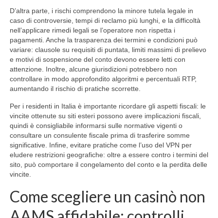
D’altra parte, i rischi comprendono la minore tutela legale in
caso di controversie, tempi di reclamo più lunghi, e la difficoltà
nell’applicare rimedi legali se l’operatore non rispetta i
pagamenti. Anche la trasparenza dei termini e condizioni può
variare: clausole su requisiti di puntata, limiti massimi di prelievo
e motivi di sospensione del conto devono essere letti con
attenzione. Inoltre, alcune giurisdizioni potrebbero non
controllare in modo approfondito algoritmi e percentuali RTP,
aumentando il rischio di pratiche scorrette.
Per i residenti in Italia è importante ricordare gli aspetti fiscali: le
vincite ottenute su siti esteri possono avere implicazioni fiscali,
quindi è consigliabile informarsi sulle normative vigenti o
consultare un consulente fiscale prima di trasferire somme
significative. Infine, evitare pratiche come l’uso del VPN per
eludere restrizioni geografiche: oltre a essere contro i termini del
sito, può comportare il congelamento del conto e la perdita delle
vincite.
Come scegliere un casinò non
AAMS affidabile: controlli,