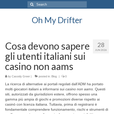
Search
for:
Oh My Drifter
Cosa devono sapere
28
JUN 2026
gli utenti italiani sui
casino non aams
by
Cassidy Greer
|
posted in:
Blog
|
0
La ricerca di alternative ai portali regolati dall’ADM ha portato
molti giocatori italiani a informarsi sui
casino non aams
. Questi
siti, autorizzati da giurisdizioni estere, offrono spesso una
gamma più ampia di giochi e promozioni diverse rispetto ai
casinò con licenza italiana. Tuttavia, prima di registrarsi è
fondamentale comprendere funzionamento, rischi e strumenti di