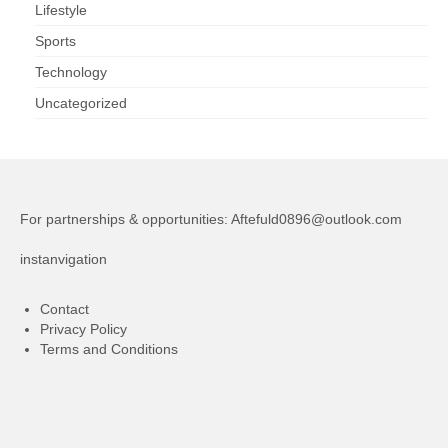
Lifestyle
Sports
Technology
Uncategorized
For partnerships & opportunities:
Aftefuld0896@outlook.com
instanvigation
Contact
Privacy Policy
Terms and Conditions