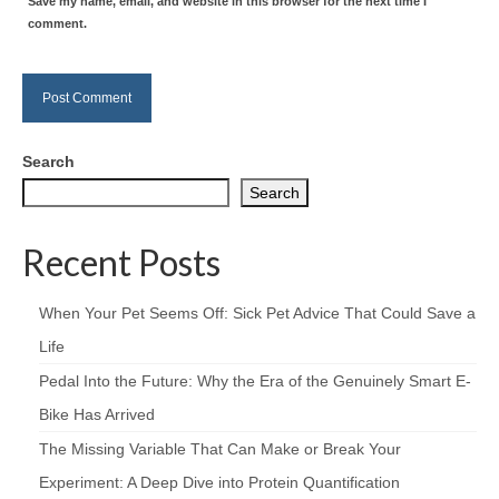
Save my name, email, and website in this browser for the next time I
comment.
Search
Search
Recent Posts
When Your Pet Seems Off: Sick Pet Advice That Could Save a
Life
Pedal Into the Future: Why the Era of the Genuinely Smart E-
Bike Has Arrived
The Missing Variable That Can Make or Break Your
Experiment: A Deep Dive into Protein Quantification