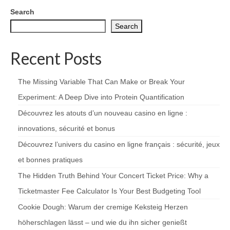
Search
Search
Recent Posts
The Missing Variable That Can Make or Break Your
Experiment: A Deep Dive into Protein Quantification
Découvrez les atouts d’un nouveau casino en ligne :
innovations, sécurité et bonus
Découvrez l’univers du casino en ligne français : sécurité, jeux
et bonnes pratiques
The Hidden Truth Behind Your Concert Ticket Price: Why a
Ticketmaster Fee Calculator Is Your Best Budgeting Tool
Cookie Dough: Warum der cremige Keksteig Herzen
höherschlagen lässt – und wie du ihn sicher genießt