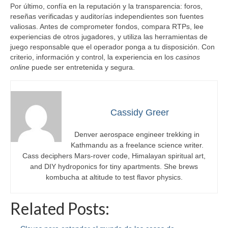
Por último, confía en la reputación y la transparencia: foros,
reseñas verificadas y auditorías independientes son fuentes
valiosas. Antes de comprometer fondos, compara RTPs, lee
experiencias de otros jugadores, y utiliza las herramientas de
juego responsable que el operador ponga a tu disposición. Con
criterio, información y control, la experiencia en los
casinos
online
puede ser entretenida y segura.
Cassidy Greer
Denver aerospace engineer trekking in
Kathmandu as a freelance science writer.
Cass deciphers Mars-rover code, Himalayan spiritual art,
and DIY hydroponics for tiny apartments. She brews
kombucha at altitude to test flavor physics.
Related Posts: