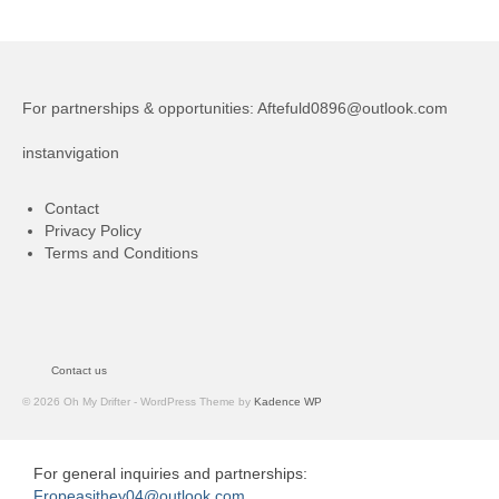
For partnerships & opportunities:
Aftefuld0896@outlook.com
instanvigation
Contact
Privacy Policy
Terms and Conditions
Contact us
© 2026 Oh My Drifter - WordPress Theme by
Kadence WP
For general inquiries and partnerships:
Fropeasithey04@outlook.com