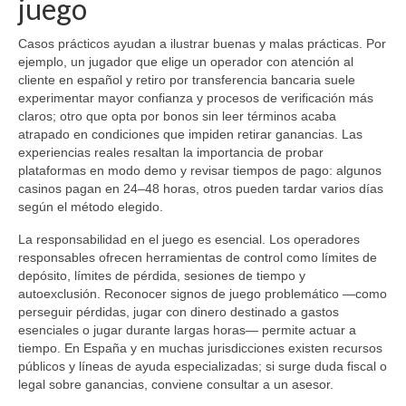
juego
Casos prácticos ayudan a ilustrar buenas y malas prácticas. Por
ejemplo, un jugador que elige un operador con atención al
cliente en español y retiro por transferencia bancaria suele
experimentar mayor confianza y procesos de verificación más
claros; otro que opta por bonos sin leer términos acaba
atrapado en condiciones que impiden retirar ganancias. Las
experiencias reales resaltan la importancia de probar
plataformas en modo demo y revisar tiempos de pago: algunos
casinos pagan en 24–48 horas, otros pueden tardar varios días
según el método elegido.
La responsabilidad en el juego es esencial. Los operadores
responsables ofrecen herramientas de control como límites de
depósito, límites de pérdida, sesiones de tiempo y
autoexclusión. Reconocer signos de juego problemático —como
perseguir pérdidas, jugar con dinero destinado a gastos
esenciales o jugar durante largas horas— permite actuar a
tiempo. En España y en muchas jurisdicciones existen recursos
públicos y líneas de ayuda especializadas; si surge duda fiscal o
legal sobre ganancias, conviene consultar a un asesor.