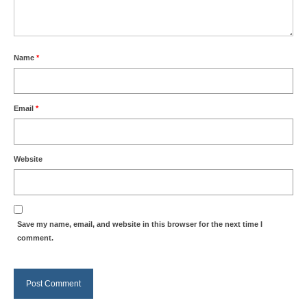
Name
*
Email
*
Website
Save my name, email, and website in this browser for the next time I
comment.