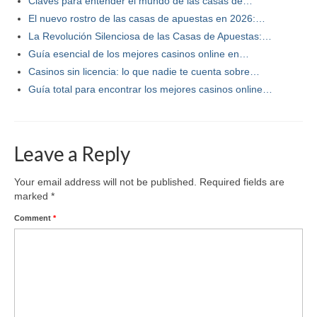
Claves para entender el mundo de las casas de…
El nuevo rostro de las casas de apuestas en 2026:…
La Revolución Silenciosa de las Casas de Apuestas:…
Guía esencial de los mejores casinos online en…
Casinos sin licencia: lo que nadie te cuenta sobre…
Guía total para encontrar los mejores casinos online…
Leave a Reply
Your email address will not be published.
Required fields are
marked
*
Comment
*