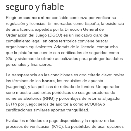
seguro y fiable
Elegir un
casino online
confiable comienza por verificar su
regulación y licencias. En mercados como España, la existencia
de una licencia expedida por la Dirección General de
Ordenación del Juego (
DGOJ
) es un indicativo claro de
cumplimiento legal; en otros territorios conviene buscar
organismos equivalentes. Además de la licencia, comprueba
que la plataforma cuente con certificados de seguridad como
SSL
y sistemas de cifrado actualizados para proteger tus datos
personales y financieros.
La transparencia en las condiciones es otro criterio clave: revisa
los términos de los
bonos
, los requisitos de apuesta
(wagering), y las políticas de retirada de fondos. Un operador
serio muestra auditorías periódicas de sus generadores de
números aleatorios (RNG) y porcentajes de retorno al jugador
(
RTP
) por juego; sellos de auditoría como eCOGRA o
certificaciones similares aportan tranquilidad.
Evalúa los métodos de pago disponibles y la rapidez en los
procesos de verificación (KYC). La posibilidad de usar opciones